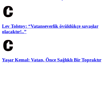
Lev Tolstoy: “Vatanseverlik övüldükçe savaşlar
olacaktır!..”
Yaşar Kemal: Vatan, Önce Sağlıklı Bir Topraktır