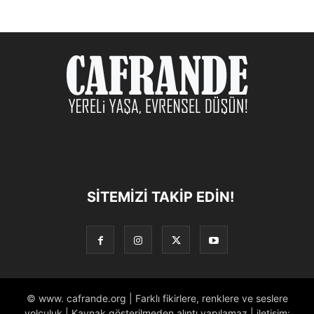
SITEMIZI TAKIP EDIN!
© www. cafrande.org | Farklı fikirlere, renklere ve seslere
yolculuk | Kaynak gösterilmeden alıntı yapılamaz | iletişim: