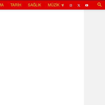
MA
TARIH
SAĞLIK
MÜZIK