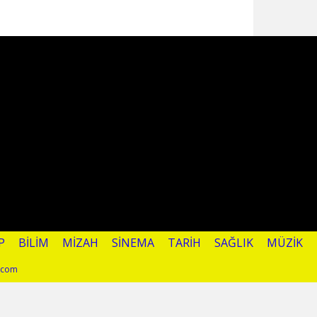
P
BILIM
MIZAH
SINEMA
TARIH
SAĞLIK
MÜZIK
l.com