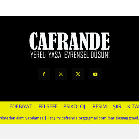
EDEBIYAT
FELSEFE
PSIKOLOJI
RESIM
ŞIIR
KITA
terilmeden alıntı yapılamaz | iletişim: cafrande.org@gmail.com, bariskisin@gmai