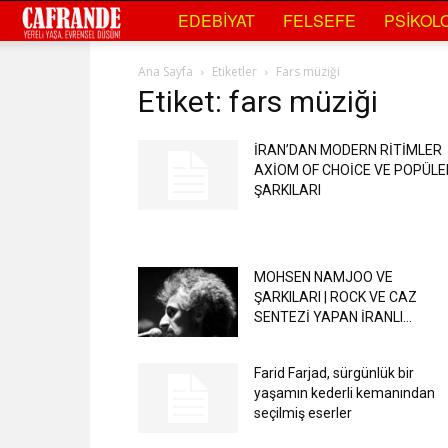
Cafrande
EDEBIYAT
FELSEFE
PSIKOLO
Kültür
Ana Sayfa
Etiketler
Fars müziği
Etiket: fars müziği
Sanat
İRAN’DAN MODERN RİTİMLER
AXİOM OF CHOİCE VE POPÜLE
ŞARKILARI
MOHSEN NAMJOO VE
ŞARKILARI | ROCK VE CAZ
SENTEZİ YAPAN İRANLI...
Farid Farjad, sürgünlük bir
yaşamın kederli kemanından
seçilmiş eserler