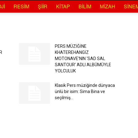
JI
RESIM
ŞIIR
KITAP
BILIM
MIZAH
SINE
PERS MÜZİĞİNE
R
KHATEREHANGİZ
MOTONAVE’NIN ‘SAD SAL
SANTOUR’ ADLI ALBÜMÜYLE
YOLCULUK
Klasik Pers müziğinde dünyaca
ünlü bir isim: Sima Bina ve
seçilmiş...