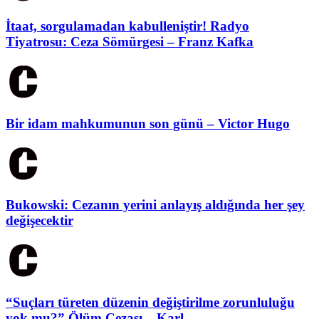
İtaat, sorgulamadan kabulleniştir! Radyo
Tiyatrosu: Ceza Sömürgesi – Franz Kafka
Bir idam mahkumunun son günü – Victor Hugo
Bukowski: Cezanın yerini anlayış aldığında her şey
değişecektir
“Suçları türeten düzenin değiştirilme zorunluluğu
yok mu?” Ölüm Cezası – Karl...