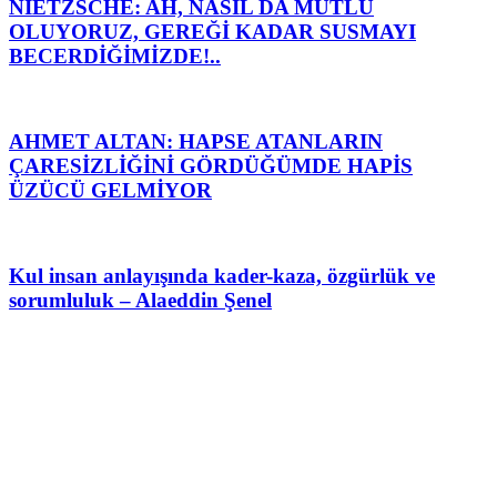
NIETZSCHE: AH, NASIL DA MUTLU
OLUYORUZ, GEREĞİ KADAR SUSMAYI
BECERDİĞİMİZDE!..
AHMET ALTAN: HAPSE ATANLARIN
ÇARESİZLİĞİNİ GÖRDÜĞÜMDE HAPİS
ÜZÜCÜ GELMİYOR
Kul insan anlayışında kader-kaza, özgürlük ve
sorumluluk – Alaeddin Şenel