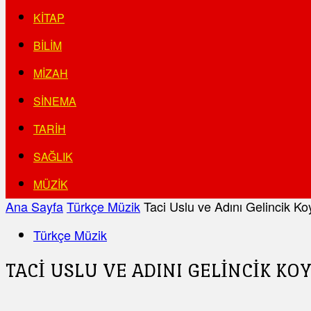
KITAP
BILIM
MIZAH
SINEMA
TARIH
SAĞLIK
MÜZIK
Ana Sayfa
Türkçe Müzik
Taci Uslu ve Adını Gelincik K
Türkçe Müzik
TACI USLU VE ADINI GELINCIK K