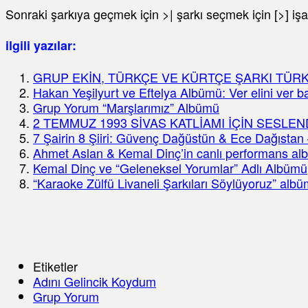
Sonraki şarkıya geçmek için >| şarkı seçmek için [>] işa
ilgili yazılar:
GRUP EKİN, TÜRKÇE VE KÜRTÇE ŞARKI TÜR
Hakan Yeşilyurt ve Eftelya Albümü: Ver elini ver b
Grup Yorum “Marşlarımız” Albümü
2 TEMMUZ 1993 SİVAS KATLİAMI İÇİN SESLEND
7 Şairin 8 Şiiri: Güvenç Dağüstün & Ece Dağıstan 
Ahmet Aslan & Kemal Dinç’in canlı performans al
Kemal Dinç ve “Geleneksel Yorumlar” Adlı Albümü
“Karaoke Zülfü Livaneli Şarkıları Söylüyoruz” alb
Etiketler
Adını Gelincik Koydum
Grup Yorum