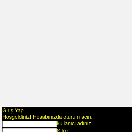
Giriş Yap
Hoşgeldiniz! Hesabınızda oturum açın.
kullanıcı adınız
Şifre