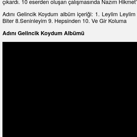
çıkardı. 10 eserden oluşan çalışmasında Nazım Hikmet’in
Adını Gelincik Koydum albüm içeriği: 1. Leylim Leyl
Biter 8.Seninleyim 9. Hepsinden 10. Ve Gir Koluma
Adını Gelincik Koydum Albümü