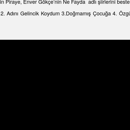
 Piraye, Enver Gökçe’nin Ne Fayda adlı şiirlerini bestel
im 2. Adını Gelincik Koydum 3.Doğmamış Çocuğa 4. Özg