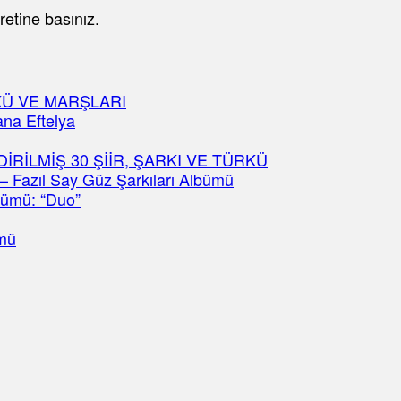
retine basınız.
KÜ VE MARŞLARI
ana Eftelya
İRİLMİŞ 30 ŞİİR, ŞARKI VE TÜRKÜ
– Fazıl Say Güz Şarkıları Albümü
bümü: “Duo”
ümü