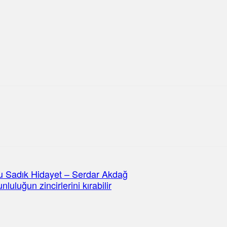
ulu Sadık Hidayet – Serdar Akdağ
luluğun zincirlerini kırabilir