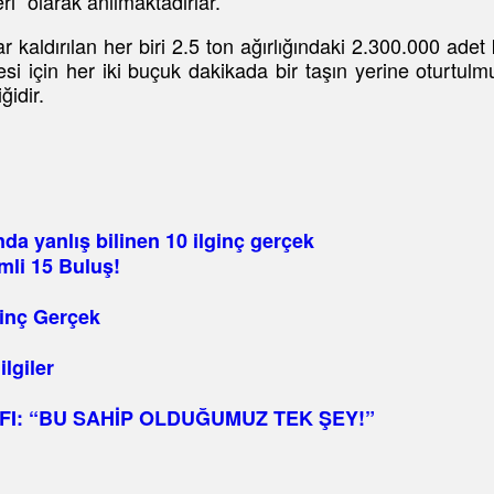
i” olarak anılmaktadırlar.
aldırılan her biri 2.5 ton ağırlığındaki 2.300.000 adet ki
mesi için her iki buçuk dakikada bir taşın yerine otur
ğidir.
nda yanlış bilinen 10 ilginç gerçek
mli 15 Buluş!
ginç Gerçek
lgiler
I: “BU SAHİP OLDUĞUMUZ TEK ŞEY!”