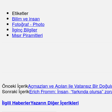
Etiketler
Bilim ve insan
Fotoğraf - Photo
İlginç Bilgiler
Mısır Piramitleri
Önceki İçerik
Açmazları ve Acıları ile Vatansız Bir Doğ
Sonraki İçerik
Erich Fromm: İnsan, “farkında olursa” zorun
İlgili Haberler
Yazarın Diğer İçerikleri