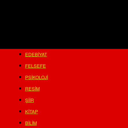
EDEBIYAT
FELSEFE
PSIKOLOJI
RESIM
ŞIIR
KITAP
BILIM