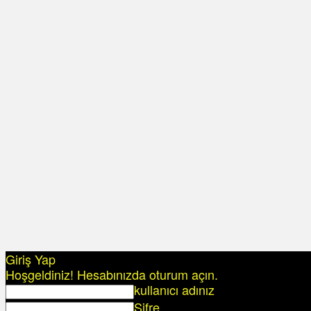
Giriş Yap
Hoşgeldiniz! Hesabınızda oturum açın.
kullanıcı adınız
Şifre