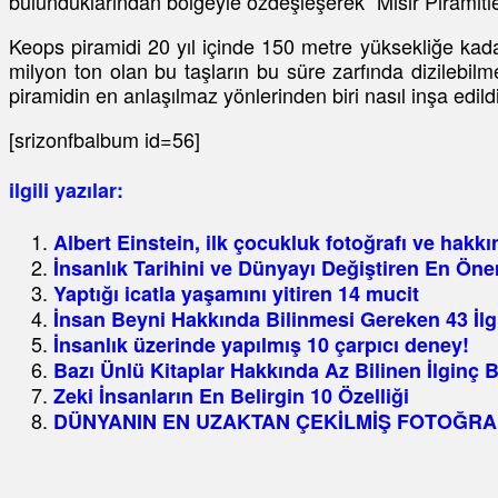
bulunduklarından bölgeyle özdeşleşerek “Mısır Piramitler
Keops piramidi 20 yıl içinde 150 metre yüksekliğe kadar k
milyon ton olan bu taşların bu süre zarfında dizilebil
piramidin en anlaşılmaz yönlerinden biri nasıl inşa edildi
[srizonfbalbum id=56]
ilgili yazılar:
Albert Einstein, ilk çocukluk fotoğrafı ve hakkı
İnsanlık Tarihini ve Dünyayı Değiştiren En Öne
Yaptığı icatla yaşamını yitiren 14 mucit
İnsan Beyni Hakkında Bilinmesi Gereken 43 İl
İnsanlık üzerinde yapılmış 10 çarpıcı deney!
Bazı Ünlü Kitaplar Hakkında Az Bilinen İlginç Bi
Zeki İnsanların En Belirgin 10 Özelliği
DÜNYANIN EN UZAKTAN ÇEKİLMİŞ FOTOĞRAF