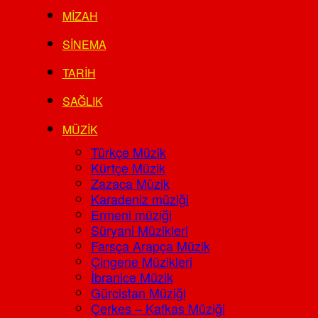
MIZAH
SINEMA
TARIH
SAĞLIK
MÜZIK
Türkçe Müzik
Kürtçe Müzik
Zazaca Müzik
Karadeniz müziği
Ermeni müziği
Süryani Müzikleri
Farsça Arapça Müzik
Çingene Müzikleri
İbranice Müzik
Gürcistan Müziği
Çerkes – Kafkas Müziği