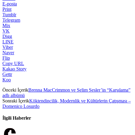
E-posta
Print
Tumblr
Telegram
Mix
VK
Digg
LINE
Viber
Naver
Flip
Copy URL
Kakao Story
Gettr
Koo
Önceki İçerik
Brenna MacCrimmon ve Selim Sesler’in “Karşılama”
adlı albümü
Sonraki İçerik
Köktendincilik, Modernlik ve Kültürlerin Çatışması –
Domenico Losurdo
İlgili Haberler