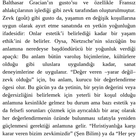
Balthasar Gracian’ın gusto’su ve özellikle Fransız
ahlakçılarının işlediği gibi zevk tarafından oluşturulmuştur.
Zevk (goût) gibi gusto da, yaşamın en değişik koşullarına
uygun olarak ayırt etme sanatında en yetkin yoğunluğun
ifadesidir: Onlar estetik’i belirlediği kadar bir yaşam
ethik’ini de belirler. Oysa, Nietzsche’nin sözcüğün bu
anlamına neredeyse başdöndürücü bir yoğunluk verdiği
apaçık: Bu anlam bütün varoluş biçimlerine, kültürlere
olduğu gibi uluslara uygulandığı kadar, sanat
deneyimlerine de uygulanır. “Değer veren –yarar değil–
zevk olduğu” için, bu anlam, kurucu bir değerlendirme
ögesi olur. Bu gücün ya da yetinin, bir şeyin değerini veya
değersizliğini belirlemek için yeterli bir koşul olduğu
anlamına kesinlikle gelmez bu durum ama bazı estetik ya
da felsefi sorunları çözmek için ayrıcalıklı bir araç olarak
her değerlendirmenin özünde bulunması sıfatıyla yeniden
güçlenmesi gerektiği anlamına gelir. “Hıristiyanlığa karşı
karar veren bizim zevkimizdir” (Şen Bilim) ya da “Her şey