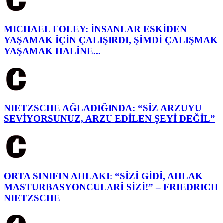
MICHAEL FOLEY: İNSANLAR ESKİDEN
YAŞAMAK İÇİN ÇALIŞIRDI, ŞİMDİ ÇALIŞMAK
YAŞAMAK HALİNE...
NIETZSCHE AĞLADIĞINDA: “SİZ ARZUYU
SEVİYORSUNUZ, ARZU EDİLEN ŞEYİ DEĞİL”
ORTA SINIFIN AHLAKI: “SİZİ GİDİ, AHLAK
MASTURBASYONCULARİ SİZİ!” – FRIEDRICH
NIETZSCHE