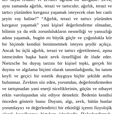
aynı zamanda ağırlık, terazi ve tartıcıdır; ağırlık, terazi ve
tartıcı yüzünden kavgasız yaşamak isteyecek olan her canlı
şeyin vay haline!” “Ağırlık, terazi ve tartıcı yüzünden
kavgasız yaşamak” yani kişisel değerlendirme olmadan,
bilimin ya da etik zorunlulukların nesnelliği ve yansızlığı
adına yaşamak, bugün en büyük güçle ve çoğunlukla kör
bir biçimde kendini benimsetmek isteyen şeydir açıkça.
Ancak bu üçlü ağırlık, terazi ve tartıcı eğretilemesi, aşma
istencinden başka basit zevk öznelliğini de ifade eder.
Nietzsche bu duyuş tarzını bir kişisel tepki, gerçek bir
duyma ve algılama biçimi olarak tanımladığında, bu tanım
keyfi ve geçici bir estetik duyguya hiçbir şekilde atıfta
bulunmaz. Zevkten söz eden, yorumdan, değerlendirmeden
ve tartışmadan yani enerji niceliklerinin, güçün ve nihayet
erkin varoluşundan söz ediyor demektir. Bedenin kendisi
önceden gösterir bunu: Duyum, algı, zevk, bütün bunlar
yorumlayıcı ve değerlendirici bir etkinliği içeren fizyolojik
olarak koşullanmış birtakım işlevlerdir. Değerlendirmek,