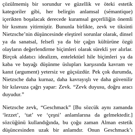
çözülmemiş bir sorundur ve güzellik ve öteki estetik
kategoriler gibi, her belirgin anlamsal (sémantique)
içerikten boşalacak derecede kuramsal geçerliliğin önemli
bir kısmını yitirmiştir. Bununla birlikte, zevk ve tiksinti
Nietzsche’nin düşüncesinde eleştirel sorunlar olarak, dinsel
ya da sanatsal, felsefi ya da bir çağın kültürüne özgü
olayların değerlendirme biçimleri olarak sürekli yer alırlar.
Birçok aldatıcı idealizm, entelektüel hile biçimleri ya da
kaba ve bayağı düşünme üslupları karşısında kavram ve
kanıt (argument) yetersiz ve güçsüzdür. Pek çok durumda,
Nietzsche daha kurnaz, daha kavrayışlı ve daha güvenilir
bir kılavuza çağrı yapar: Zevk. “Zevk duyusu, doğru aracı
duyudur.”
Nietzsche zevk, “Geschmack” [Bu sözcük aynı zamanda
‘lezzet’, ‘tat’ ve ‘çeşni’ anlamlarına da gelmektedir.]
sözcüğünü kullandığında, bu çoğu zaman Alman estetik
düşüncesinden uzak bir anlamdır. Onun Geschmack’ı