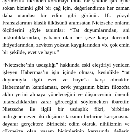
ayrımcılık fikrinden korkmayı fobik bir şekilde işin içine
sokan bizimki gibi bir çağ için, değerlendirme her zaman
daha utanılası bir edim gibi görünür. 18. yüzyıl
Fransızlarının klasik ülküsünü anımsatan Nietzsche onların
ölçütlerini şöyle tanımlar: “Tat duyumlarından, ani
bıkkınlıklarından, yabancı olan her şeye karşı ikircimli
ihtiyatlarından, zevkten yoksun kaygılarından vb. çok emin
bir şekilde, evet ve hayır.”
“Nietzsche’nin usdışılığı” hakkında eski eleştiriyi yeniden
işleyen Habermas’ın işin içinde olması, kesinlikle “tat
duyumuyla ilgili evet ve hayır”a karşı olmaktır.
Habermas’ın kanıtlaması, zevk yargısının bizim filozofta
aklın yerini almaya yöneleceğini ve düşüncesinin önemli
tutarsızlıklardan zarar göreceğini söylemekten ibarettir.
Nietzsche ile ilgili bir usdışılık fikri, birbirine
indirgenemeyen iki düşünce tarzının birbirine karışmasına
dayanır gerçekten: Birincisi; edim olarak, nihilizmin ve
çökmekte olan yaşam biçimlerinin karşısında değerin