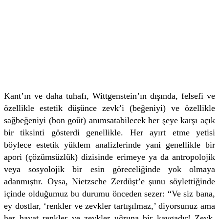
Kant’ın ve daha tuhafı, Wittgenstein’ın dışında, felsefi ve
özellikle estetik düşünce zevk’i (beğeniyi) ve özellikle
sağbeğeniyi (bon goût) anımsatabilecek her şeye karşı açık
bir tiksinti gösterdi genellikle. Her ayırt etme yetisi
böylece estetik yüklem analizlerinde yani genellikle bir
apori (çözümsüzlük) dizisinde erimeye ya da antropolojik
veya sosyolojik bir esin göreceliğinde yok olmaya
adanmıştır. Oysa, Nietzsche Zerdüşt’e şunu söylettiğinde
içinde olduğumuz bu durumu önceden sezer: “Ve siz bana,
ey dostlar, ‘renkler ve zevkler tartışılmaz,’ diyorsunuz ama
her hayat renkler ve zevkler uğruna bir kavgadır! Zevk,