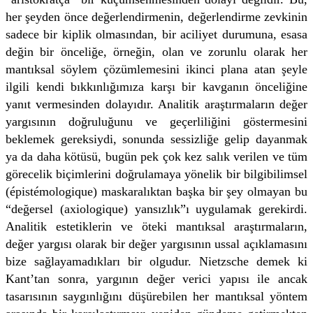
her şeyden önce değerlendirmenin, değerlendirme zevkinin
sadece bir kiplik olmasından, bir aciliyet durumuna, esasa
değin bir önceliğe, örneğin, olan ve zorunlu olarak her
mantıksal söylem çözümlemesini ikinci plana atan şeyle
ilgili kendi bıkkınlığımıza karşı bir kavganın önceliğine
yanıt vermesinden dolayıdır. Analitik araştırmaların değer
yargısının doğruluğunu ve geçerliliğini göstermesini
beklemek gereksiydi, sonunda sessizliğe gelip dayanmak
ya da daha kötüsü, bugün pek çok kez salık verilen ve tüm
görecelik biçimlerini doğrulamaya yönelik bir bilgibilimsel
(épistémologique) maskaralıktan başka bir şey olmayan bu
“değersel (axiologique) yansızlık”ı uygulamak gerekirdi.
Analitik estetiklerin ve öteki mantıksal araştırmaların,
değer yargısı olarak bir değer yargısının ussal açıklamasını
bize sağlayamadıkları bir olgudur. Nietzsche demek ki
Kant’tan sonra, yargının değer verici yapısı ile ancak
tasarısının saygınlığını düşürebilen her mantıksal yöntem