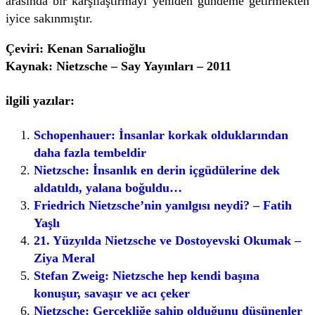
arasında bir karşılaştırmayı yeniden gündeme getirmekten
iyice sakınmıştır.
Çeviri: Kenan Sarıalioğlu
Kaynak: Nietzsche – Say Yayınları – 2011
ilgili yazılar:
Schopenhauer: İnsanlar korkak olduklarından
daha fazla tembeldir
Nietzsche: İnsanlık en derin içgüdülerine dek
aldatıldı, yalana boğuldu…
Friedrich Nietzsche’nin yanılgısı neydi? – Fatih
Yaşlı
21. Yüzyılda Nietzsche ve Dostoyevski Okumak –
Ziya Meral
Stefan Zweig: Nietzsche hep kendi başına
konuşur, savaşır ve acı çeker
Nietzsche: Gerçekliğe sahip olduğunu düşünenler