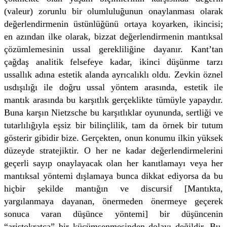
(valeur) zorunlu bir olumluluğunun onaylanması olarak
değerlendirmenin üstünlüğünü ortaya koyarken, ikincisi;
en azından ilke olarak, bizzat değerlendirmenin mantıksal
çözümlemesinin ussal gerekliliğine dayanır. Kant’tan
çağdaş analitik felsefeye kadar, ikinci düşünme tarzı
ussallık adına estetik alanda ayrıcalıklı oldu. Zevkin öznel
usdışılığı ile doğru ussal yöntem arasında, estetik ile
mantık arasında bu karşıtlık gerçeklikte tümüyle yapaydır.
Buna karşın Nietzsche bu karşıtlıklar oyununda, sertliği ve
tutarlılığıyla eşsiz bir bilinçlilik, tam da örnek bir tutum
gösterir gibidir bize. Gerçekten, onun konumu ilkin yüksek
düzeyde stratejiktir. O her ne kadar değerlendirmelerini
geçerli sayıp onaylayacak olan her kanıtlamayı veya her
mantıksal yöntemi dışlamaya bunca dikkat ediyorsa da bu
hiçbir şekilde mantığın ve discursif [Mantıkta,
yargılanmaya dayanan, önermeden önermeye geçerek
sonuca varan düşünce yöntemi] bir düşüncenin
“aristokratça” bir küçümsenmesinden dolayı değildir. Bu,