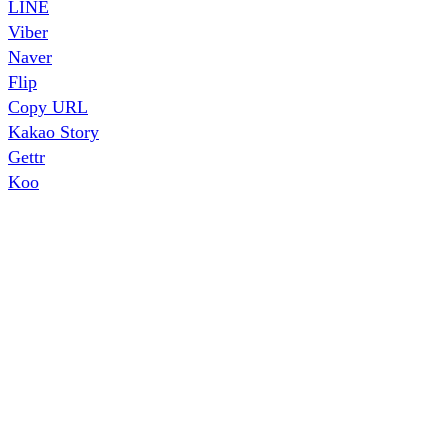
LINE
Viber
Naver
Flip
Copy URL
Kakao Story
Gettr
Koo