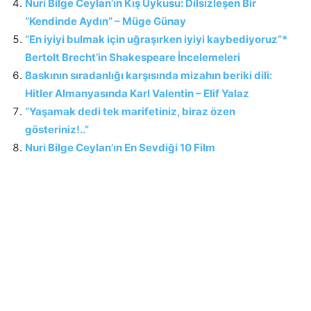
Nuri Bilge Ceylan’ın Kış Uykusu: Dilsizleşen Bir
“Kendinde Aydın” – Müge Günay
“En iyiyi bulmak için uğraşırken iyiyi kaybediyoruz”*
Bertolt Brecht’in Shakespeare İncelemeleri
Baskının sıradanlığı karşısında mizahın beriki dili:
Hitler Almanyasında Karl Valentin – Elif Yalaz
“Yaşamak dedi tek marifetiniz, biraz özen
gösteriniz!..”
Nuri Bilge Ceylan’ın En Sevdiği 10 Film