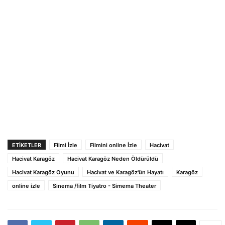
ETIKETLER
Filmi İzle
Filmini online İzle
Hacivat
Hacivat Karagöz
Hacivat Karagöz Neden Öldürüldü
Hacivat Karagöz Oyunu
Hacivat ve Karagöz'ün Hayatı
Karagöz
online izle
Sinema /film Tiyatro - Simema Theater