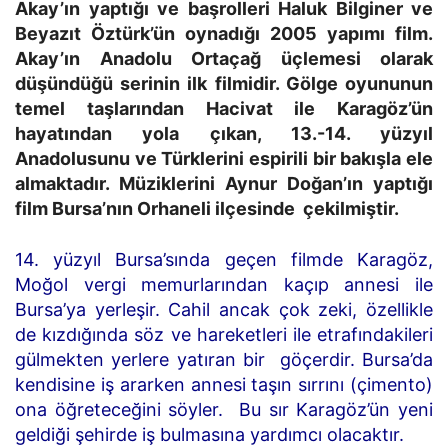
Akay’ın yaptığı ve başrolleri Haluk Bilginer ve
Beyazıt Öztürk’ün oynadığı 2005 yapımı film.
Akay’ın Anadolu Ortaçağ üçlemesi olarak
düşündüğü serinin ilk filmidir. Gölge oyununun
temel taşlarından Hacivat ile Karagöz’ün
hayatından yola çıkan, 13.-14. yüzyıl
Anadolusunu ve Türklerini espirili bir bakışla ele
almaktadır. Müziklerini Aynur Doğan’ın yaptığı
film Bursa’nın Orhaneli ilçesinde çekilmiştir.
14. yüzyıl Bursa’sında geçen filmde Karagöz,
Moğol vergi memurlarından kaçıp annesi ile
Bursa’ya yerleşir. Cahil ancak çok zeki, özellikle
de kızdığında söz ve hareketleri ile etrafındakileri
gülmekten yerlere yatıran bir göçerdir. Bursa’da
kendisine iş ararken annesi taşın sırrını (çimento)
ona öğreteceğini söyler. Bu sır Karagöz’ün yeni
geldiği şehirde iş bulmasına yardımcı olacaktır.