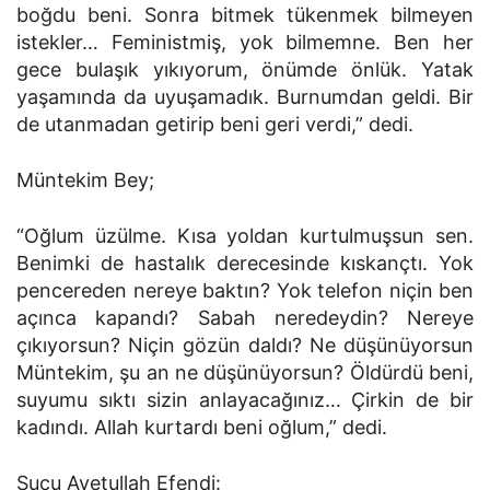
boğdu beni. Sonra bitmek tükenmek bilmeyen
istekler… Feministmiş, yok bilmemne. Ben her
gece bulaşık yıkıyorum, önümde önlük. Yatak
yaşamında da uyuşamadık. Burnumdan geldi. Bir
de utanmadan getirip beni geri verdi,” dedi.
Müntekim Bey;
“Oğlum üzülme. Kısa yoldan kurtulmuşsun sen.
Benimki de hastalık derecesinde kıskançtı. Yok
pencereden nereye baktın? Yok telefon niçin ben
açınca kapandı? Sabah neredeydin? Nereye
çıkıyorsun? Niçin gözün daldı? Ne düşünüyorsun
Müntekim, şu an ne düşünüyorsun? Öldürdü beni,
suyumu sıktı sizin anlayacağınız… Çirkin de bir
kadındı. Allah kurtardı beni oğlum,” dedi.
Sucu Ayetullah Efendi: