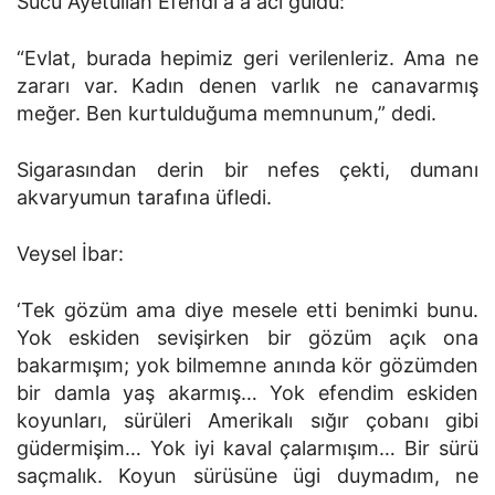
Sucu Ayetullah Efendi a a acı güldü:
“Evlat, burada hepimiz geri verilenleriz. Ama ne
zararı var. Kadın denen varlık ne canavarmış
meğer. Ben kurtulduğuma memnunum,” dedi.
Sigarasından derin bir nefes çekti, dumanı
akvaryumun tarafına üfledi.
Veysel İbar:
‘Tek gözüm ama diye mesele etti benimki bunu.
Yok eskiden sevişirken bir gözüm açık ona
bakarmışım; yok bilmemne anında kör gözümden
bir damla yaş akarmış… Yok efendim eskiden
koyunları, sürüleri Amerikalı sığır çobanı gibi
güdermişim… Yok iyi kaval çalarmışım… Bir sürü
saçmalık. Koyun sürüsüne ügi duymadım, ne