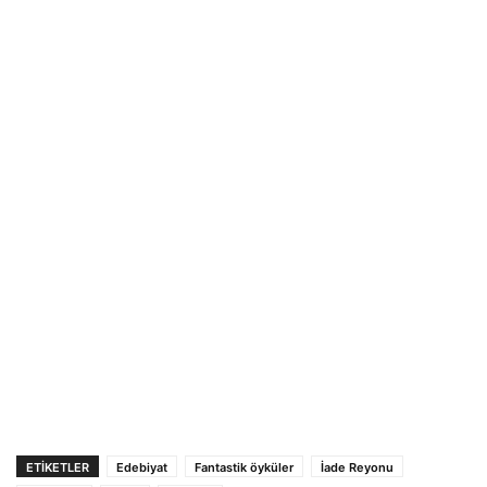
ETIKETLER
Edebiyat
Fantastik öyküler
İade Reyonu