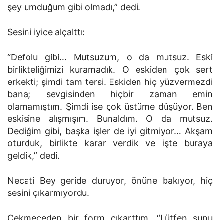
şey umduğum gibi olmadı,” dedi.
Sesini iyice alçalttı:
“Defolu gibi… Mutsuzum, o da mutsuz. Eski
birlikteliğimizi kuramadık. O eskiden çok sert
erkekti; şimdi tam tersi. Eskiden hiç yüzvermezdi
bana; sevgisinden hiçbir zaman emin
olamamıştım. Şimdi ise çok üstüme düşüyor. Ben
eskisine alışmışım. Bunaldım. O da mutsuz.
Dediğim gibi, başka işler de iyi gitmiyor… Akşam
oturduk, birlikte karar verdik ve işte buraya
geldik,” dedi.
Necati Bey geride duruyor, önüne bakıyor, hiç
sesini çıkarmıyordu.
Çekmeceden bir form çıkarttım. “Lütfen şunu