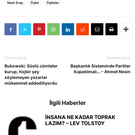
Nazlı Eray
Öykü
Öyküler
Önceki İçerik
Sonraki İçerik
Bukowski: Süslü cümleler
Başkanlık Sisteminde Partiler
kurup, hiçbir şey
Kapatılmalı… – Ahmet Nesin
söylemeyen yazarlar
mükemmel addediliyordu
İlgili Haberler
İNSANA NE KADAR TOPRAK
LAZIM? – LEV TOLSTOY