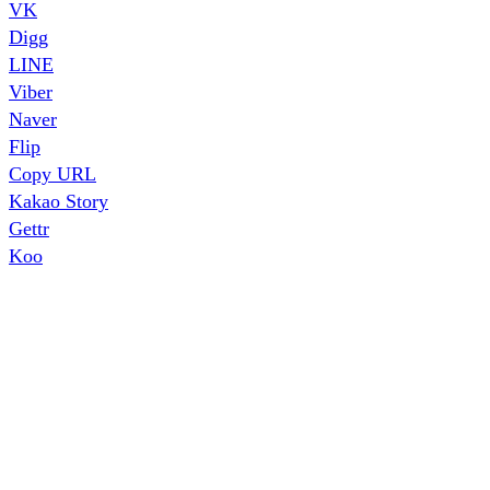
VK
Digg
LINE
Viber
Naver
Flip
Copy URL
Kakao Story
Gettr
Koo