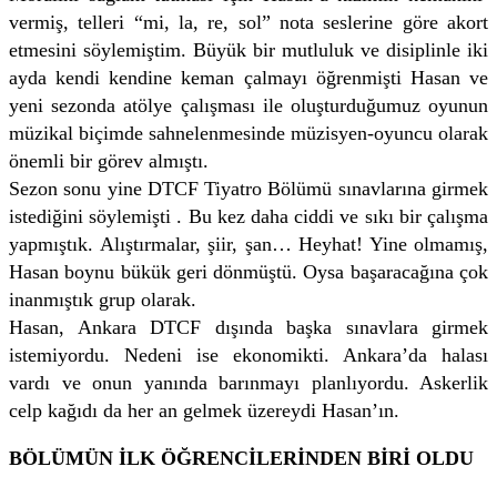
vermiş, telleri “mi, la, re, sol” nota seslerine göre akort
etmesini söylemiştim. Büyük bir mutluluk ve disiplinle iki
ayda kendi kendine keman çalmayı öğrenmişti Hasan ve
yeni sezonda atölye çalışması ile oluşturduğumuz oyunun
müzikal biçimde sahnelenmesinde müzisyen-oyuncu olarak
önemli bir görev almıştı.
Sezon sonu yine DTCF Tiyatro Bölümü sınavlarına girmek
istediğini söylemişti . Bu kez daha ciddi ve sıkı bir çalışma
yapmıştık. Alıştırmalar, şiir, şan… Heyhat! Yine olmamış,
Hasan boynu bükük geri dönmüştü. Oysa başaracağına çok
inanmıştık grup olarak.
Hasan, Ankara DTCF dışında başka sınavlara girmek
istemiyordu. Nedeni ise ekonomikti. Ankara’da halası
vardı ve onun yanında barınmayı planlıyordu. Askerlik
celp kağıdı da her an gelmek üzereydi Hasan’ın.
BÖLÜMÜN İLK ÖĞRENCİLERİNDEN BİRİ OLDU