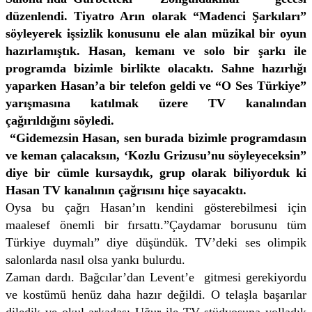
düzenlendi. Tiyatro Arın olarak “Madenci Şarkıları”
söyleyerek işsizlik konusunu ele alan müzikal bir oyun
hazırlamıştık. Hasan, kemanı ve solo bir şarkı ile
programda bizimle birlikte olacaktı. Sahne hazırlığı
yaparken Hasan’a bir telefon geldi ve “O Ses Türkiye”
yarışmasına katılmak üzere TV kanalından
çağırıldığını söyledi.
“Gidemezsin Hasan, sen burada bizimle programdasın
ve keman çalacaksın, ‘Kozlu Grizusu’nu söyleyeceksin”
diye bir cümle kursaydık, grup olarak biliyorduk ki
Hasan TV kanalının çağrısını hiçe sayacaktı.
Oysa bu çağrı Hasan’ın kendini gösterebilmesi için
maalesef önemli bir fırsattı.”Çaydamar borusunu tüm
Türkiye duymalı” diye düşündük. TV’deki ses olimpik
salonlarda nasıl olsa yankı bulurdu.
Zaman dardı. Bağcılar’dan Levent’e gitmesi gerekiyordu
ve kostümü henüz daha hazır değildi. O telaşla başarılar
diledik ve okul arkadaşı Uğur ile TV stüdyosuna yolladık