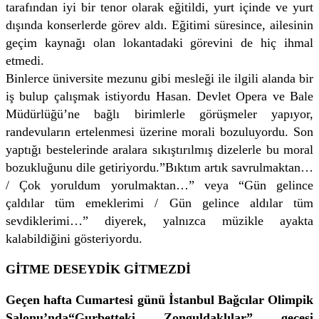
tarafından iyi bir tenor olarak eğitildi, yurt içinde ve yurt
dışında konserlerde görev aldı. Eğitimi süresince, ailesinin
geçim kaynağı olan lokantadaki görevini de hiç ihmal
etmedi.
Binlerce üniversite mezunu gibi mesleği ile ilgili alanda bir
iş bulup çalışmak istiyordu Hasan. Devlet Opera ve Bale
Müdürlüğü’ne bağlı birimlerle görüşmeler yapıyor,
randevuların ertelenmesi üzerine morali bozuluyordu. Son
yaptığı bestelerinde aralara sıkıştırılmış dizelerle bu moral
bozukluğunu dile getiriyordu.”Bıktım artık savrulmaktan…
/ Çok yoruldum yorulmaktan…” veya “Gün gelince
çaldılar tüm emeklerimi / Gün gelince aldılar tüm
sevdiklerimi…” diyerek, yalnızca müzikle ayakta
kalabildiğini gösteriyordu.
GİTME DESEYDİK GİTMEZDİ
Geçen hafta Cumartesi günü İstanbul Bağcılar Olimpik
Salonu’nda“Gurbetteki Zonguldaklılar” gecesi