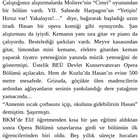
Çalıştığımız alıştırmalarda Moliere’nin “Cimri” oyunundan
bir bölüm vardı. VII. Sahnede Harpagon’un “Yetişin!
Hırsız var! Yakalayın!…” diye, bağırarak başladığı uzun
tiradı Hasan bir opera komiği gibi oynuyordu. Şan
alıştırması da iyiydi. Kemanın yanı sıra gitar ve piano da
çalıyordu. Bestelediği şarkıları vardı. Meyve kasasından
gitar, limondan mini kemane, elektro gitardan keman
yaparak tiyatro yeteneğinin yanında müzik yeteneğini de
göstermişti. Üstelik BEÜ Devlet Konservatuvarı Opera
Bölümü açılacaktı. Hem de Kozlu’da Hasan’ın evine 500
metre mesafede. Grizuda, göçükte ölen madencilerin
ardından ağlayanların sesinin yankılandığı dere yatağının
yamacında…
“Annenin sıcak çorbasını içip, okuluna gidebilirsin Hasan”
demiştim. Şaşırmıştı.
BKM’de Elif öğretmenden kısa bir şan eğitimi aldıktan
sonra Opera Bölümü sınavlarına girdi ve bölümün ilk
öğrencilerinden biri oldu. Beş yıllık süreçte hocaları