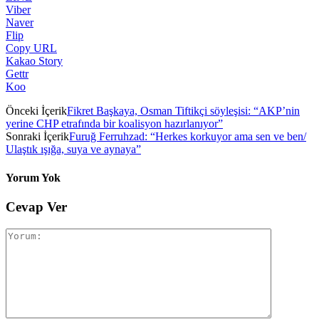
Viber
Naver
Flip
Copy URL
Kakao Story
Gettr
Koo
Önceki İçerik
Fikret Başkaya, Osman Tiftikçi söyleşisi: “AKP’nin
yerine CHP etrafında bir koalisyon hazırlanıyor”
Sonraki İçerik
Furuğ Ferruhzad: “Herkes korkuyor ama sen ve ben/
Ulaştık ışığa, suya ve aynaya”
Yorum Yok
Cevap Ver