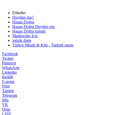
Etiketler
Duydun mu?
Hasan Doğru
Hasan Doğru Duydun mu
Hasan Doğru kimdir
Madenciler İçin
müzik dinle
Türkçe Müzik & Klip - Turkish music
Facebook
Twitter
Pinterest
WhatsApp
Linkedin
ReddIt
E-posta
Print
Tumblr
Telegram
Mix
VK
Digg
LINE