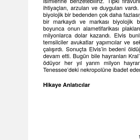
isimlerine benzetebiliriz. Tıpkı firavun
ihtiyaçları, arzulan ve duyguları vardı
biyolojik bir bedenden çok daha fazlasıyd
bir markaydı ve markası biyolojik b
boyunca onun alametifarikası plaklard
milyonlarca dolar kazandı. Elvis bun
temsilciler avukatlar yapımcılar ve s
çalışırdı. Sonuçta Elvis’in bedeni öl
devam etti. Bugün bile hayranları Kral’ı
ödüyor her yıl yarım milyon hayran
Tenessee’deki nekropolüne ibadet eder
Hikaye Anlatıcılar