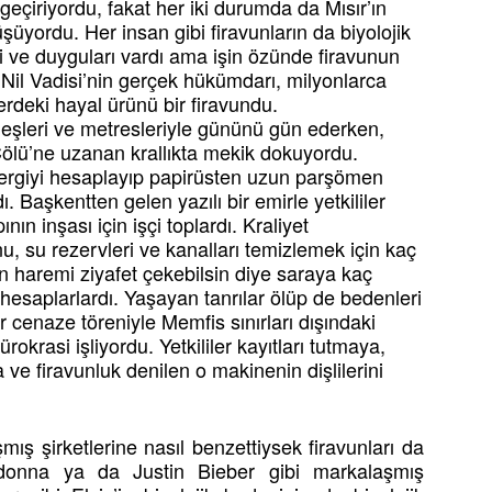
i geçiriyordu, fakat her iki durumda da Mısır’ın
şüyordu. Her insan gibi firavunların da biyolojik
eri ve duyguları vardı ama işin özünde firavunun
. Nil Vadisi’nin gerçek hükümdarı, milyonlarca
elerdeki hayal ürünü bir firavundu.
eşleri ve metresleriyle gününü gün ederken,
 Çölü’ne uzanan krallıkta mekik dokuyordu.
vergiyi hesaplayıp papirüsten uzun parşömen
 Başkentten gelen yazılı bir emirle yetkililer
nın inşası için işçi toplardı. Kraliyet
 su rezervleri ve kanalları temizlemek için kaç
n haremi ziyafet çekebilsin diye saraya kaç
hesaplarlardı. Yaşayan tanrılar ölüp de bedenleri
 cenaze töreniyle Memfis sınırları dışındaki
rokrasi işliyordu. Yetkililer kayıtları tutmaya,
 ve firavunluk denilen o makinenin dişlilerini
ş şirketlerine nasıl benzettiysek firavunları da
donna ya da Justin Bieber gibi markalaşmış