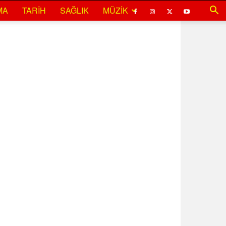
MA
TARIH
SAĞLIK
MÜZIK