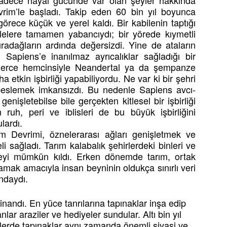
sadece hayal gücünde var olan şeyler hakkında
vrim’le başladı. Takip eden 60 bin yıl boyunca
rece küçük ve yerel kaldı. Bir kabilenin taptığı
lelere tamamen yabancıydı; bir yörede kıymetli
ıradağların ardında değersizdi. Yine de ataların
 Sapiens’e inanılmaz ayrıcalıklar sağladığı bir
inlerce hemcinsiyle Neandertal ya da şempanze
etkin işbirliği yapabiliyordu. Ne var ki bir şehri
la beslemek imkansızdı. Bu nedenle Sapiens avcı-
genişletebilse bile gerçekten kitlesel bir işbirliği
 ruh, peri ve iblisleri de bu büyük işbirliğini
lardı.
m Devrimi, öznelerarası ağları genişletmek ve
 sağladı. Tarım kalabalık şehirlerdeki binleri ve
lemeyi mümkün kıldı. Erken dönemde tarım, ortak
ğlamak amacıyla insan beyninin oldukça sınırlı veri
ndaydı.
 inandı. En yüce tanrılarına tapınaklar inşa edip
nlar araziler ve hediyeler sundular. Altı bin yıl
rlerde tapınaklar aynı zamanda önemli siyasi ve