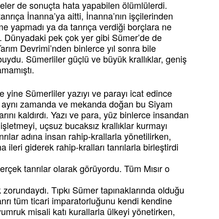
tseler de sonuçta hata yapabilen ölümlülerdi.
nrıça İnanna’ya aitti, İnanna’nın işçilerinden
deme yapmadı ya da tanrıça verdiği borçlara ne
ar. Dünyadaki pek çok yer gibi Sümer’de de
Tarım Devrimi’nden binlerce yıl sonra bile
ydu. Sümerliler güçlü ve büyük krallıklar, geniş
ramamıştı.
e yine Sümerliler yazıyı ve parayı icat edince
ip, aynı zamanda ve mekanda doğan bu Siyam
rlarını kaldırdı. Yazı ve para, yüz binlerce insandan
 işletmeyi, uçsuz bucaksız krallıklar kurmayı
rılar adına insan rahip-krallarla yönetilirken,
leri giderek rahip-kralları tanrılarla birleştirdi
il gerçek tanrılar olarak görüyordu. Tüm Mısır o
k zorundaydı. Tıpkı Sümer tapınaklarında olduğu
anrı tüm ticari imparatorluğunu kendi kendine
umruk misali katı kurallarla ülkeyi yönetirken,