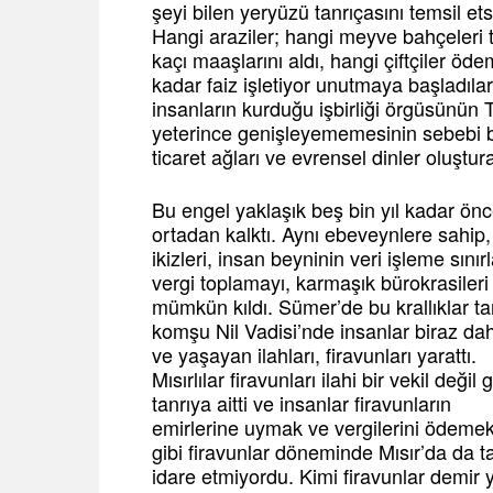
şeyi bilen yeryüzü tanrıçasını temsil e
Hangi araziler; hangi meyve bahçeleri ta
kaçı maaşlarını aldı, hangi çiftçiler ö
kadar faiz işletiyor unutmaya başladıl
insanların kurduğu işbirliği örgüsünün 
yeterince genişleyememesinin sebebi bu
ticaret ağları ve evrensel dinler oluştu
Bu engel yaklaşık beş bin yıl kadar önc
ortadan kalktı. Aynı ebeveynlere sah
ikizleri, insan beyninin veri işleme sını
vergi toplamayı, karmaşık bürokrasileri
mümkün kıldı. Sümer’de bu krallıklar tan
komşu Nil Vadisi’nde insanlar biraz daha i
ve yaşayan ilahları, firavunları yarattı.
Mısırlılar firavunları ilahi bir vekil değ
tanrıya aitti ve insanlar firavunların
emirlerine uymak ve vergilerini ödeme
gibi firavunlar döneminde Mısır’da da t
idare etmiyordu. Kimi firavunlar demir y