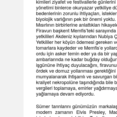
kimileri ziyafet ve festivallerle günlerin
yönetimi binlerce okuryazar yetkiliye dü
bedenlerinin zorunlu ihtiyaçları, istekl
biyolojik varlığının pek bir önemi yoktu
Mısırlının birbirlerine anlattıkları hikay
Firavun başkent Memfis’teki sarayında 
yetkilileri Akdeniz kıyılarından Nubiya
Yetkililer her köyün ödemesi gereken 
tomarlara kaydeder ve Memfis’e yollardı.
ordu için asker temin eder ya da bir yapı
ambarlarında ne kadar buğday olduğunu,
işgününe ihtiyaç duyulacağını, firavunu
ördek ve domuz yollanması gerektiğini 
mumyalanarak ihtişamlı ve savurgan bir
kraliyet nekropolüne taşındığında bile bü
vergileri toplamaya, emirler yağdırmaya
yağlamaya devam ediyordu.
Sümer tanrılarını günümüzün markalaşmı
modern zamanın Elvis Presley, Ma