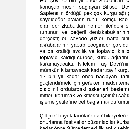
Her şey 70 bin yıl önce Sapiens’in 
konuşabilmesini sağlayan Bilişsel De
Sapiens’in ördüğü pek çok kurgu ağı gö
saygıdeğer ataların ruhu, komşu kabi
olan denizkabukları hemen ilerideki s
ruhunun ve değerli denizkabuklarının
gerçekti; bu sayede yüzler, hatta b
akrabalarının yapabileceğinden çok daha 
ya da krallığı avcılık ve toplayıcılık
toplayıcı kaldığı sürece, kurgu ağlarını 
kuramayacaktı. Nitekim Taş Devri’nin
mümkün kılamayacak kadar zayıf kurgu
12 bin yıl kadar önce başlayan Tarı
güçlendirmek için gereken maddi temeli
disiplinli ordulardaki askerleri bes
mitleri korumak ve kitlesel işbirliği sa
işleme yetilerine bel bağlamak durumu
Çiftçiler büyük tanrılara dair hikayelere
onurlarına festivaller düzenlediler kurba
kadar önce Sümerlerdeki ilk antik şehi