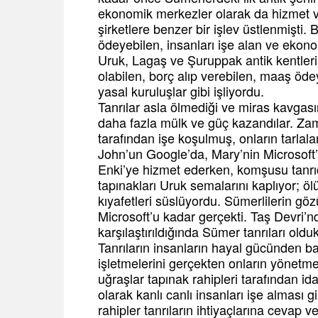
ekonomik merkezler olarak da hizmet v
şirketlere benzer bir işlev üstlenmişti. 
ödeyebilen, insanları işe alan ve ekono
Uruk, Lagaş ve Şuruppak antik kentlerin
olabilen, borç alıp verebilen, maaş ödey
yasal kuruluşlar gibi işliyordu.
Tanrılar asla ölmediği ve miras kavgas
daha fazla mülk ve güç kazandılar. Zam
tarafından işe koşulmuş, onların tarlal
John’un Google’da, Mary’nin Microsoft’ta
Enki’ye hizmet ederken, komşusu tanrı
tapınakları Uruk semalarını kaplıyor; ölü
kıyafetleri süslüyordu. Sümerlilerin 
Microsoft’u kadar gerçekti. Taş Devri’nd
karşılaştırıldığında Sümer tanrıları olduk
Tanrıların insanların hayal gücünden ba
işletmelerini gerçekten onların yönetm
uğraşlar tapınak rahipleri tarafından id
olarak kanlı canlı insanları işe alması 
rahipler tanrıların ihtiyaçlarına cevap