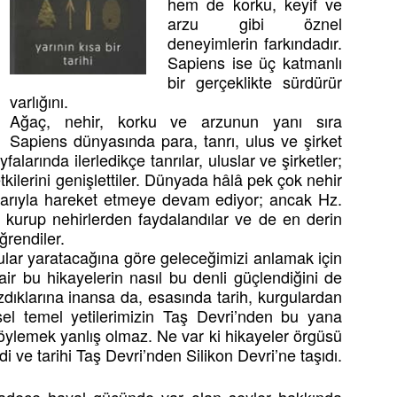
hem de korku, keyif ve
arzu gibi öznel
deneyimlerin farkındadır.
Sapiens ise üç katmanlı
bir gerçeklikte sürdürür
varlığını.
Ağaç, nehir, korku ve arzunun yanı sıra
Sapiens dünyasında para, tanrı, ulus ve şirket
falarında ilerledikçe tanrılar, uluslar ve şirketler;
tkilerini genişlettiler. Dünyada hâlâ pek çok nehir
ularıyla hareket etmeye devam ediyor; ancak Hz.
r kurup nehirlerden faydalandılar ve de en derin
rendiler.
gular yaratacağına göre geleceğimizi anlamak için
ir bu hikayelerin nasıl bu denli güçlendiğini de
zdıklarına inansa da, esasında tarih, kurgulardan
isel temel yetilerimizin Taş Devri’nden bu yana
öylemek yanlış olmaz. Ne var ki hikayeler örgüsü
 ve tarihi Taş Devri’nden Silikon Devri’ne taşıdı.