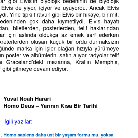
lar gibi Elvis’in biyolojik bedeninin de biyolojik
. Elvis de yiyor, içiyor ve uyuyordu. Ancak Elvis
ı. Yine tıpkı firavun gibi Elvis bir hikaye, bir mit,
edeninden çok daha kıymetliydi. Elvis hayatı
an, biletlerden, posterlerden, telif haklarından
lar için aslında oldukça az emek sarf ederken
ekreterlerden oluşan küçük bir ordu durmaksızın
düğünde marka için işler olağan hızıyla yürümeye
n poster ve albümlerini satın alıyor radyolar telif
ı Graceland’deki mezarına, Kral’ın Memphis,
 gibi gitmeye devam ediyor.
Yuval Noah Harari
Homo Deus – Yarının Kısa Bir Tarihi
ilgili yazılar:
Homo sapiens daha üst bir yaşam formu mu, yoksa