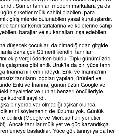
erirdi. Sümer tanrıları modern markalara ya da
Bugün şirketler mülk sahibi olabilen, para
mik girişimlerde bulunabilen yasal kuruluşlardır.
de tanrılar kendi tarlalarına ve kölelerine sahip
ebilen, barajlar ve su kanalları inşa edebilen
ına düşecek çocukları da olmadığından gitgide
anla daha çok Sümerli kendini tanrılar
arını ekip vergi öderken buldu. Tıpkı günümüzde
 çalışması gibi antik Uruk’ta da biri yüce tanrı
ça İnanna’nın emrindeydi. Enki ve İnanna’nın
msüz tanrıların logoları yapıları, ürünleri ve
gözünde Enki ve İnanna, günümüzün Google ve
eki hayaletler ve ruhlar benzeri öncülleriyle
ça kudretli sayılırdı.
şka bir yerde var olmadığı aşikar olunca,
ediklerini söylemenin de lüzumu yok. Günlük
are edilirdi (Google ve Microsoft’un yönetici
gibi). Ancak tanrılar mülkiyet ve güç kazandıkça
 verememeye başladılar. Yüce gök tanrıyı ya da her