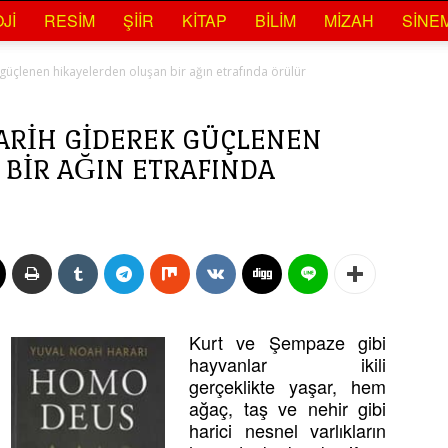
JI
RESIM
ŞIIR
KITAP
BILIM
MIZAH
SINE
güçlenen hikayelerden oluşan bir ağın etrafında örülür
ARIH GIDEREK GÜÇLENEN
BIR AĞIN ETRAFINDA
Kurt ve Şempaze gibi
hayvanlar ikili
gerçeklikte yaşar, hem
ağaç, taş ve nehir gibi
harici nesnel varlıkların