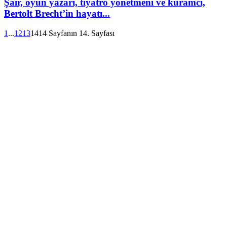
Şair, oyun yazarı, tiyatro yönetmeni ve kuramcı,
Bertolt Brecht’in hayatı...
1
...
12
13
14
14 Sayfanın 14. Sayfası