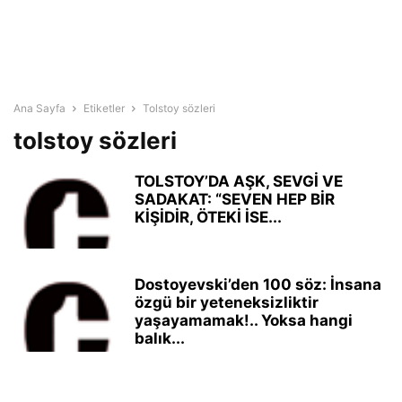
Ana Sayfa
Etiketler
Tolstoy sözleri
tolstoy sözleri
TOLSTOY’DA AŞK, SEVGİ VE
SADAKAT: “SEVEN HEP BİR
KİŞİDİR, ÖTEKİ İSE...
Dostoyevski’den 100 söz: İnsana
özgü bir yeteneksizliktir
yaşayamamak!.. Yoksa hangi
balık...