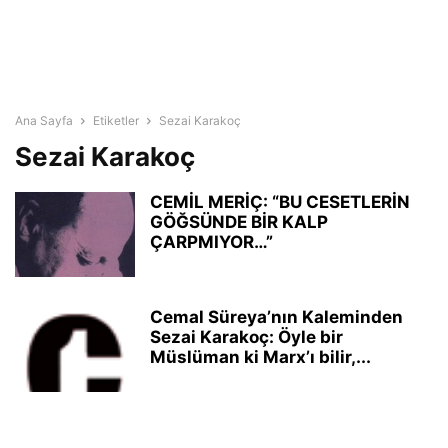
Ana Sayfa
Etiketler
Sezai Karakoç
Sezai Karakoç
CEMİL MERİÇ: “BU CESETLERİN
GÖĞSÜNDE BİR KALP
ÇARPMIYOR…”
Cemal Süreya’nın Kaleminden
Sezai Karakoç: Öyle bir
Müslüman ki Marx’ı bilir,...