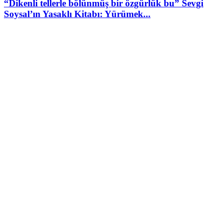
“Dikenli tellerle bölünmüş bir özgürlük bu” Sevgi
Soysal’ın Yasaklı Kitabı: Yürümek...