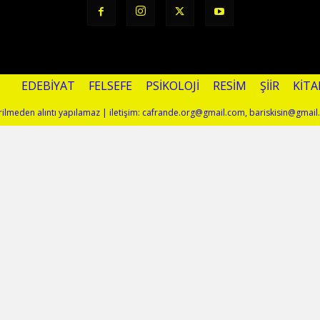
EDEBIYAT
FELSEFE
PSIKOLOJI
RESIM
ŞIIR
KITA
terilmeden alıntı yapılamaz | iletişim: cafrande.org@gmail.com, bariskisin@gmai