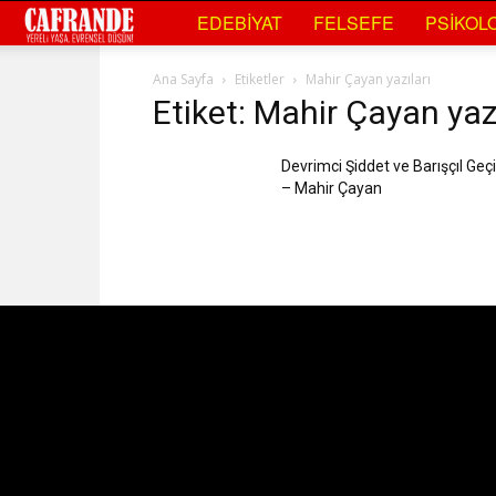
Cafrande
EDEBIYAT
FELSEFE
PSIKOLO
Kültür
Ana Sayfa
Etiketler
Mahir Çayan yazıları
Etiket: Mahir Çayan yazı
Sanat
Devrimci Şiddet ve Barışçıl Geç
– Mahir Çayan