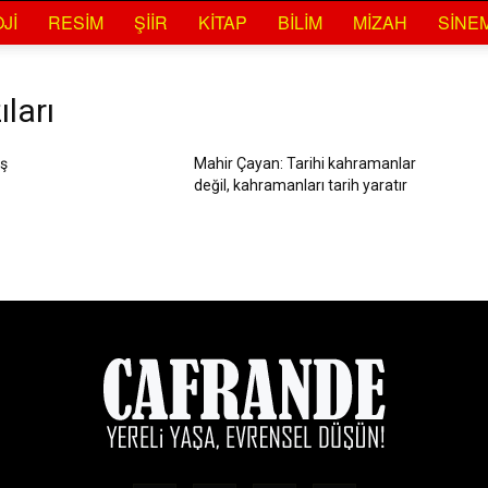
JI
RESIM
ŞIIR
KITAP
BILIM
MIZAH
SINE
ları
iş
Mahir Çayan: Tarihi kahramanlar
değil, kahramanları tarih yaratır