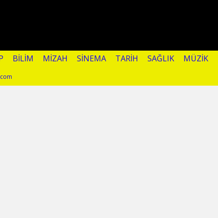
P
BILIM
MIZAH
SINEMA
TARIH
SAĞLIK
MÜZIK
l.com