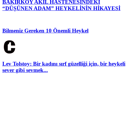
BAKIRKÖY AKIL HASTENESİNDEKİ
“DÜŞÜNEN ADAM” HEYKELİNİN HİKAYESİ
Bilmeniz Gereken 10 Önemli Heykel
Lev Tolstoy: Bir kadını sırf güzelliği için, bir heykeli
sever gibi sevmek...