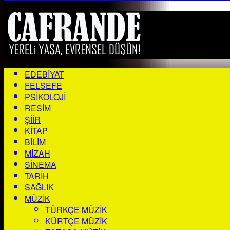
EDEBIYAT
FELSEFE
PSIKOLOJI
RESIM
ŞIIR
KITAP
BILIM
MIZAH
SINEMA
TARIH
SAĞLIK
MÜZIK
TÜRKÇE MÜZIK
KÜRTÇE MÜZIK