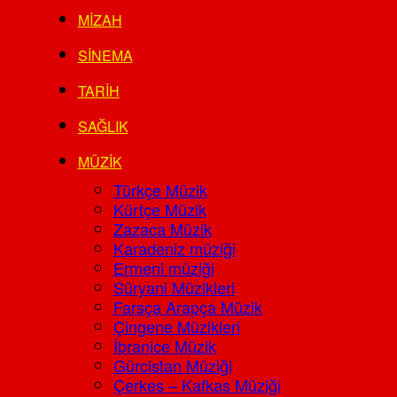
MIZAH
SINEMA
TARIH
SAĞLIK
MÜZIK
Türkçe Müzik
Kürtçe Müzik
Zazaca Müzik
Karadeniz müziği
Ermeni müziği
Süryani Müzikleri
Farsça Arapça Müzik
Çingene Müzikleri
İbranice Müzik
Gürcistan Müziği
Çerkes – Kafkas Müziği