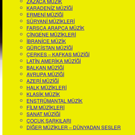
ZAZACA MÜZIK
KARADENIZ MÜZIĞI
ERMENI MÜZIĞI
SÜRYANI MÜZIKLERI
FARSÇA ARAPÇA MÜZIK
ÇINGENE MÜZIKLERI
İBRANICE MÜZIK
GÜRCISTAN MÜZIĞI
ÇERKES – KAFKAS MÜZIĞI
LATIN AMERIKA MÜZIĞI
BALKAN MÜZIĞI
AVRUPA MÜZIĞI
AZERI MÜZIĞI
HALK MÜZIKLERI
KLASIK MÜZIK
ENSTRÜMANTAL MÜZIK
FILM MÜZIKLERI
SANAT MÜZIĞI
ÇOCUK ŞARKILARI
DIĞER MÜZIKLER – DÜNYADAN SESLER