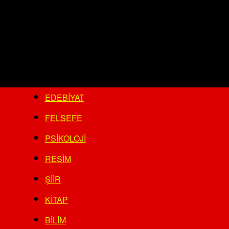
EDEBIYAT
FELSEFE
PSIKOLOJI
RESIM
ŞIIR
KITAP
BILIM