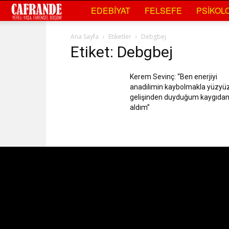
Cafrande
EDEBIYAT
FELSEFE
PSIKOLO
Kültür
Ana Sayfa
Etiketler
Debgbej
Etiket: Debgbej
Sanat
Kerem Sevinç: “Ben enerjiyi
anadilimin kaybolmakla yüzyü
gelişinden duyduğum kaygıda
aldım”