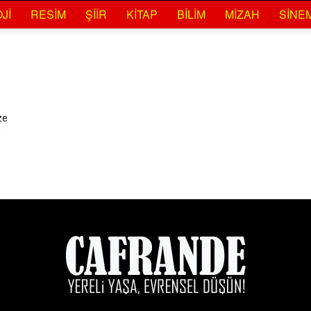
JI
RESIM
ŞIIR
KITAP
BILIM
MIZAH
SINE
ze
n