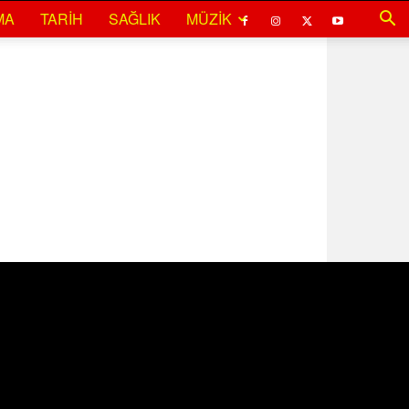
MA
TARIH
SAĞLIK
MÜZIK