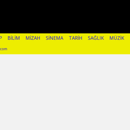
P
BILIM
MIZAH
SINEMA
TARIH
SAĞLIK
MÜZIK
l.com