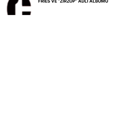
FRİES VE “ZİRZOP” ADLI ALBÜMÜ