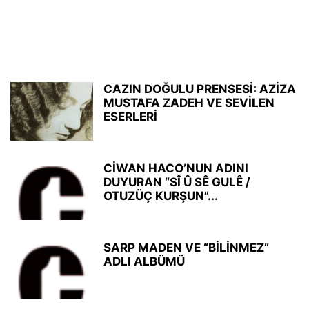
CAZIN DOĞULU PRENSESİ: AZİZA
MUSTAFA ZADEH VE SEVİLEN
ESERLERİ
CİWAN HACO’NUN ADINI
DUYURAN “SÎ Û SÊ GULÊ /
OTUZÜÇ KURŞUN”...
SARP MADEN VE “BİLİNMEZ”
ADLI ALBÜMÜ