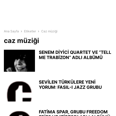
Ana Sayfa
Etiketler
Caz müziği
caz müziği
SENEM DİYİCİ QUARTET VE “TELL
ME TRABİZON” ADLI ALBÜMÜ
SEVİLEN TÜRKÜLERE YENİ
YORUM: FASIL-I JAZZ GRUBU
FATİMA SPAR, GRUBU FREEDOM