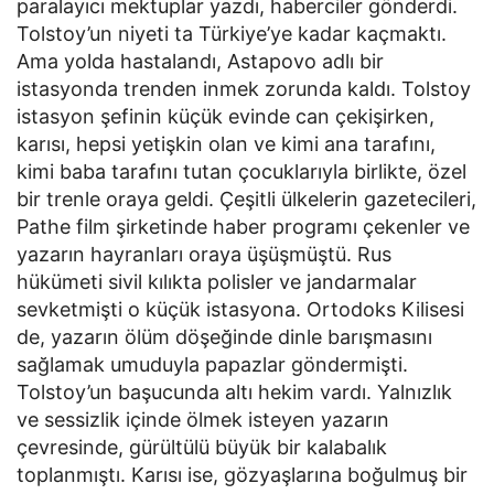
paralayıcı mektuplar yazdı, haberciler gönderdi.
Tolstoy’un niyeti ta Türkiye’ye kadar kaçmaktı.
Ama yolda hastalandı, Astapovo adlı bir
istasyonda trenden inmek zorunda kaldı. Tolstoy
istasyon şefinin küçük evinde can çekişirken,
karısı, hepsi yetişkin olan ve kimi ana tarafını,
kimi baba tarafını tutan çocuklarıyla birlikte, özel
bir trenle oraya geldi. Çeşitli ülkelerin gazetecileri,
Pathe film şirketinde haber programı çekenler ve
yazarın hayranları oraya üşüşmüştü. Rus
hükümeti sivil kılıkta polisler ve jandarmalar
sevketmişti o küçük istasyona. Ortodoks Kilisesi
de, yazarın ölüm döşeğinde dinle barışmasını
sağlamak umuduyla papazlar göndermişti.
Tolstoy’un başucunda altı hekim vardı. Yalnızlık
ve sessizlik içinde ölmek isteyen yazarın
çevresinde, gürültülü büyük bir kalabalık
toplanmıştı. Karısı ise, gözyaşlarına boğulmuş bir