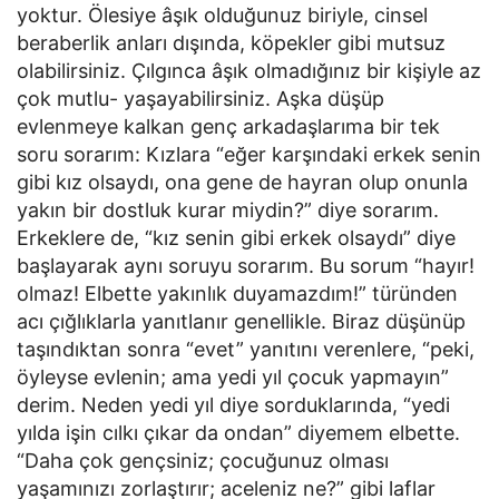
yoktur. Ölesiye âşık olduğunuz biriyle, cinsel
beraberlik anları dışında, köpekler gibi mutsuz
olabilirsiniz. Çılgınca âşık olmadığınız bir kişiyle az
çok mutlu- yaşayabilirsiniz. Aşka düşüp
evlenmeye kalkan genç arkadaşlarıma bir tek
soru sorarım: Kızlara “eğer karşındaki erkek senin
gibi kız olsaydı, ona gene de hayran olup onunla
yakın bir dostluk kurar miydin?” diye sorarım.
Erkeklere de, “kız senin gibi erkek olsaydı” diye
başlayarak aynı soruyu sorarım. Bu sorum “hayır!
olmaz! Elbette yakınlık duyamazdım!” türünden
acı çığlıklarla yanıtlanır genellikle. Biraz düşünüp
taşındıktan sonra “evet” yanıtını verenlere, “peki,
öyleyse evlenin; ama yedi yıl çocuk yapmayın”
derim. Neden yedi yıl diye sorduklarında, “yedi
yılda işin cılkı çıkar da ondan” diyemem elbette.
“Daha çok gençsiniz; çocuğunuz olması
yaşamınızı zorlaştırır; aceleniz ne?” gibi laflar