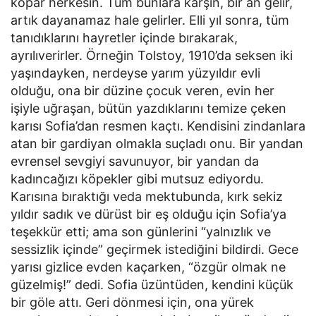
kopar herkesin. Tüm bunlara karşın, bir an gelir,
artık dayanamaz hale gelirler. Elli yıl sonra, tüm
tanıdıklarını hayretler içinde bırakarak,
ayrılıverirler. Örneğin Tolstoy, 1910’da seksen iki
yaşındayken, nerdeyse yarım yüzyıldır evli
olduğu, ona bir düzine çocuk veren, evin her
işiyle uğraşan, bütün yazdıklarını temize çeken
karısı Sofia’dan resmen kaçtı. Kendisini zindanlara
atan bir gardiyan olmakla suçladı onu. Bir yandan
evrensel sevgiyi savunuyor, bir yandan da
kadıncağızı köpekler gibi mutsuz ediyordu.
Karısına bıraktığı veda mektubunda, kırk sekiz
yıldır sadık ve dürüst bir eş olduğu için Sofia’ya
teşekkür etti; ama son günlerini “yalnızlık ve
sessizlik içinde” geçirmek istediğini bildirdi. Gece
yarısı gizlice evden kaçarken, “özgür olmak ne
güzelmiş!” dedi. Sofia üzüntüden, kendini küçük
bir göle attı. Geri dönmesi için, ona yürek