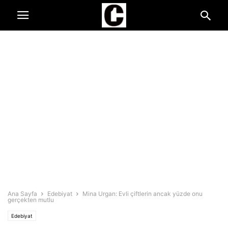
Ana Sayfa
Edebiyat
Mina Urgan: Evli çiftlerin ancak yüzde onu
gerçekten mutlu
Edebiyat