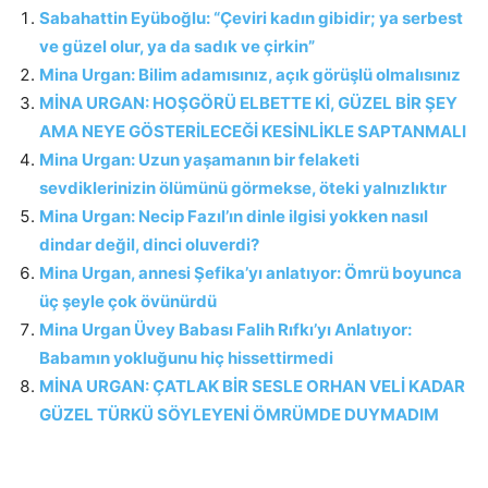
Sabahattin Eyüboğlu: “Çeviri kadın gibidir; ya serbest
ve güzel olur, ya da sadık ve çirkin”
Mina Urgan: Bilim adamısınız, açık görüşlü olmalısınız
MİNA URGAN: HOŞGÖRÜ ELBETTE Kİ, GÜZEL BİR ŞEY
AMA NEYE GÖSTERİLECEĞİ KESİNLİKLE SAPTANMALI
Mina Urgan: Uzun yaşamanın bir felaketi
sevdiklerinizin ölümünü görmekse, öteki yalnızlıktır
Mina Urgan: Necip Fazıl’ın dinle ilgisi yokken nasıl
dindar değil, dinci oluverdi?
Mina Urgan, annesi Şefika’yı anlatıyor: Ömrü boyunca
üç şeyle çok övünürdü
Mina Urgan Üvey Babası Falih Rıfkı’yı Anlatıyor:
Babamın yokluğunu hiç hissettirmedi
MİNA URGAN: ÇATLAK BİR SESLE ORHAN VELİ KADAR
GÜZEL TÜRKÜ SÖYLEYENİ ÖMRÜMDE DUYMADIM