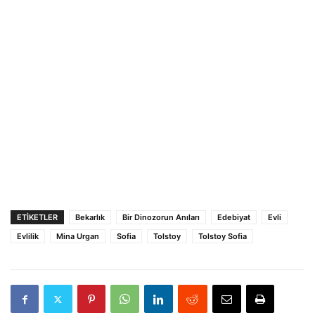
ETIKETLER
Bekarlık
Bir Dinozorun Anıları
Edebiyat
Evli
Evlilik
Mina Urgan
Sofia
Tolstoy
Tolstoy Sofia