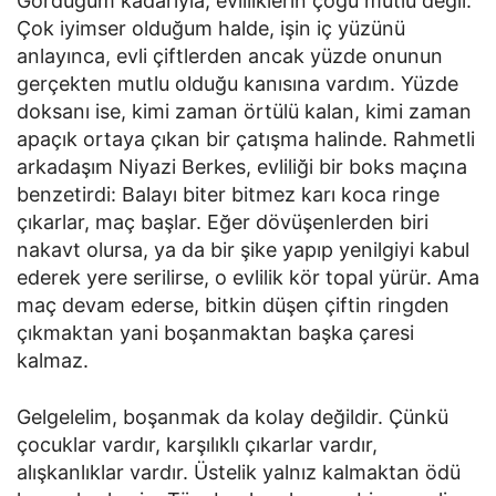
Gördüğüm kadarıyla, evliliklerin çoğu mutlu değil.
Çok iyimser olduğum halde, işin iç yüzünü
anlayınca, evli çiftlerden ancak yüzde onunun
gerçekten mutlu olduğu kanısına vardım. Yüzde
doksanı ise, kimi zaman örtülü kalan, kimi zaman
apaçık ortaya çıkan bir çatışma halinde. Rahmetli
arkadaşım Niyazi Berkes, evliliği bir boks maçına
benzetirdi: Balayı biter bitmez karı koca ringe
çıkarlar, maç başlar. Eğer dövüşenlerden biri
nakavt olursa, ya da bir şike yapıp yenilgiyi kabul
ederek yere serilirse, o evlilik kör topal yürür. Ama
maç devam ederse, bitkin düşen çiftin ringden
çıkmaktan yani boşanmaktan başka çaresi
kalmaz.
Gelgelelim, boşanmak da kolay değildir. Çünkü
çocuklar vardır, karşılıklı çıkarlar vardır,
alışkanlıklar vardır. Üstelik yalnız kalmaktan ödü