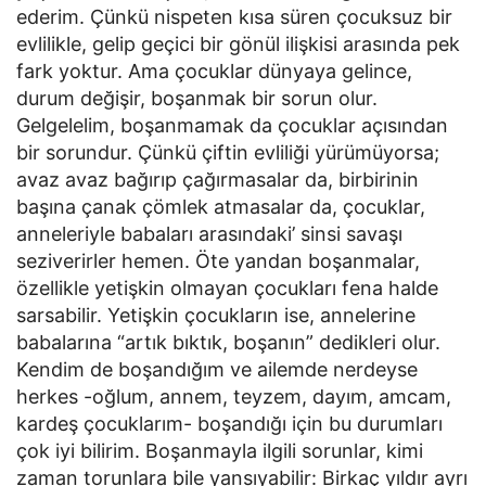
ederim. Çünkü nispeten kısa süren çocuksuz bir
evlilikle, gelip geçici bir gönül ilişkisi arasında pek
fark yoktur. Ama çocuklar dünyaya gelince,
durum değişir, boşanmak bir sorun olur.
Gelgelelim, boşanmamak da çocuklar açısından
bir sorundur. Çünkü çiftin evliliği yürümüyorsa;
avaz avaz bağırıp çağırmasalar da, birbirinin
başına çanak çömlek atmasalar da, çocuklar,
anneleriyle babaları arasındaki’ sinsi savaşı
seziverirler hemen. Öte yandan boşanmalar,
özellikle yetişkin olmayan çocukları fena halde
sarsabilir. Yetişkin çocukların ise, annelerine
babalarına “artık bıktık, boşanın” dedikleri olur.
Kendim de boşandığım ve ailemde nerdeyse
herkes -oğlum, annem, teyzem, dayım, amcam,
kardeş çocuklarım- boşandığı için bu durumları
çok iyi bilirim. Boşanmayla ilgili sorunlar, kimi
zaman torunlara bile yansıyabilir: Birkaç yıldır ayrı