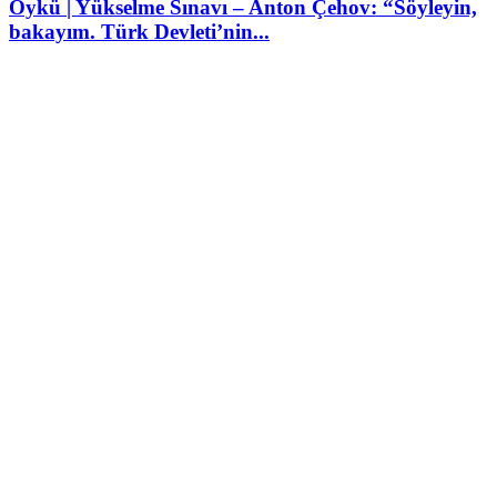
Öykü | Yükselme Sınavı – Anton Çehov: “Söyleyin,
bakayım. Türk Devleti’nin...