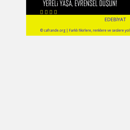
EDEBIYAT
© cafrande.org | Farklı fikirlere, renklere ve seslere 