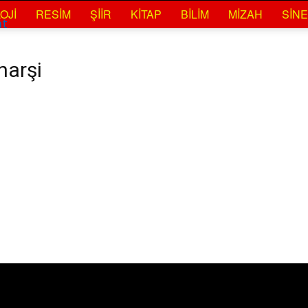
OJI
RESIM
ŞIIR
KITAP
BILIM
MIZAH
SIN
at
narşi