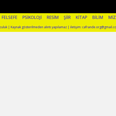
FELSEFE
PSIKOLOJI
RESIM
ŞIIR
KITAP
BILIM
MI
yolculuk | Kaynak gösterilmeden alıntı yapılamaz | iletişim: cafrande.org@gmail