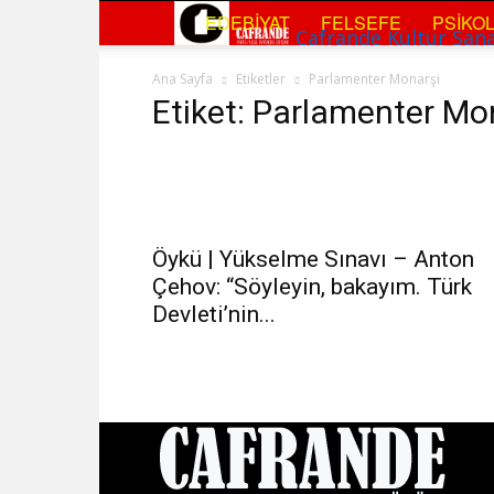
EDEBIYAT
FELSEFE
PSIKOL
Cafrande Kültür San
Ana Sayfa
Etiketler
Parlamenter Monarşi
Etiket: Parlamenter Mo
Öykü | Yükselme Sınavı – Anton
Çehov: “Söyleyin, bakayım. Türk
Devleti’nin...