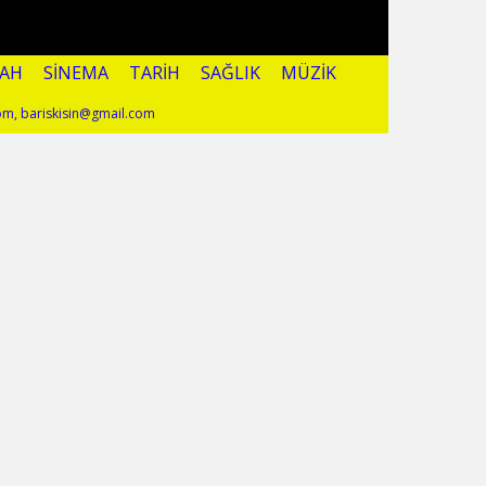
ZAH
SINEMA
TARIH
SAĞLIK
MÜZIK
.com, bariskisin@gmail.com