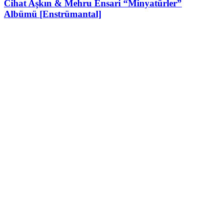
Cihat Aşkın & Mehru Ensari “Minyatürler”
Albümü [Enstrümantal]