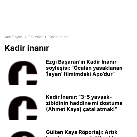
Ana Sayfa
Etiketler
Kadir inanır
Kadir inanır
Ezgi Başaran’ın Kadir İnanır
söyleşisi: “Öcalan yasaklanan
‘İsyan’ filmimdeki Apo’dur”
Kadir İnanır: “3-5 yavşak-
zibidinin haddine mi dostuma
(Ahmet Kaya) çatal atmak!”
Gülten Kaya Röportajı: Artık