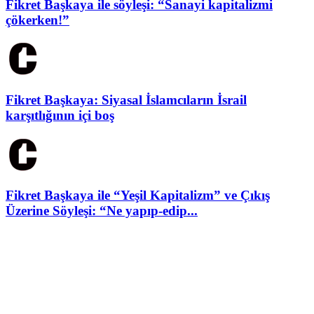
Fikret Başkaya ile söyleşi: “Sanayi kapitalizmi
çökerken!”
Fikret Başkaya: Siyasal İslamcıların İsrail
karşıtlığının içi boş
Fikret Başkaya ile “Yeşil Kapitalizm” ve Çıkış
Üzerine Söyleşi: “Ne yapıp-edip...