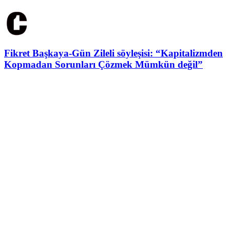
Fikret Başkaya-Gün Zileli söyleşisi: “Kapitalizmden
Kopmadan Sorunları Çözmek Mümkün değil”