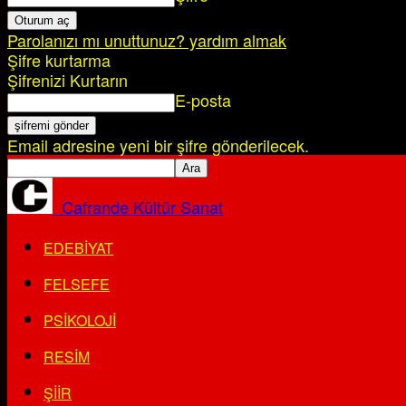
Parolanızı mı unuttunuz? yardım almak
Şifre kurtarma
Şifrenizi Kurtarın
E-posta
Email adresine yeni bir şifre gönderilecek.
Cafrande Kültür Sanat
EDEBIYAT
FELSEFE
PSIKOLOJI
RESIM
ŞIIR