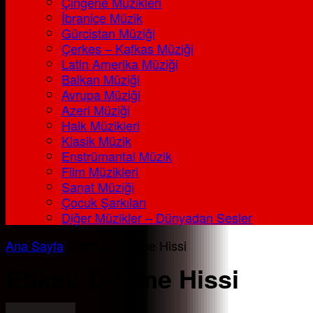
Çingene Müzikleri
İbranice Müzik
Gürcistan Müziği
Çerkes – Kafkas Müziği
Latin Amerika Müziği
Balkan Müziği
Avrupa Müziği
Azeri Müziği
Halk Müzikleri
Klasik Müzik
Enstrümantal Müzik
Film Müzikleri
Sanat Müziği
Çocuk Şarkıları
Diğer Müzikler – Dünyadan Sesler
Ana Sayfa
Etiketler
Düşme Hissi
Etiket: Düşme Hissi