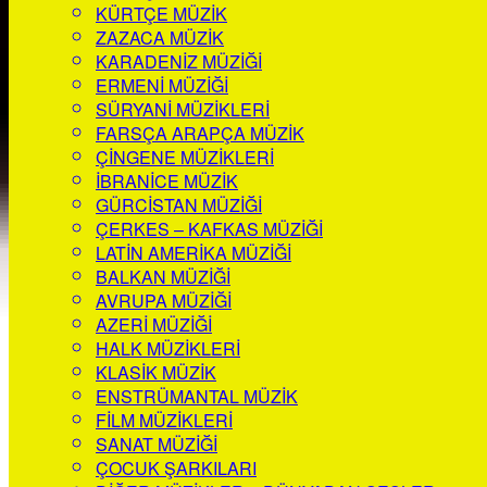
KÜRTÇE MÜZIK
ZAZACA MÜZIK
KARADENIZ MÜZIĞI
ERMENI MÜZIĞI
SÜRYANI MÜZIKLERI
FARSÇA ARAPÇA MÜZIK
ÇINGENE MÜZIKLERI
İBRANICE MÜZIK
GÜRCISTAN MÜZIĞI
ÇERKES – KAFKAS MÜZIĞI
LATIN AMERIKA MÜZIĞI
BALKAN MÜZIĞI
AVRUPA MÜZIĞI
AZERI MÜZIĞI
HALK MÜZIKLERI
KLASIK MÜZIK
ENSTRÜMANTAL MÜZIK
FILM MÜZIKLERI
SANAT MÜZIĞI
ÇOCUK ŞARKILARI