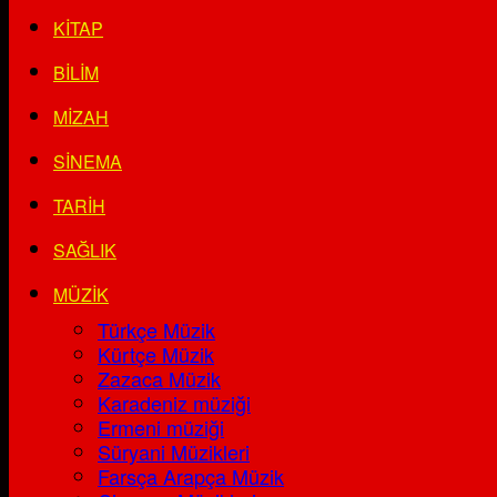
KITAP
BILIM
MIZAH
SINEMA
TARIH
SAĞLIK
MÜZIK
Türkçe Müzik
Kürtçe Müzik
Zazaca Müzik
Karadeniz müziği
Ermeni müziği
Süryani Müzikleri
Farsça Arapça Müzik