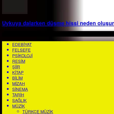
Uykuya dalarken düşme hissi neden oluşur
EDEBIYAT
FELSEFE
PSIKOLOJI
RESIM
ŞIIR
KITAP
BILIM
MIZAH
SINEMA
TARIH
SAĞLIK
MÜZIK
TÜRKÇE MÜZIK