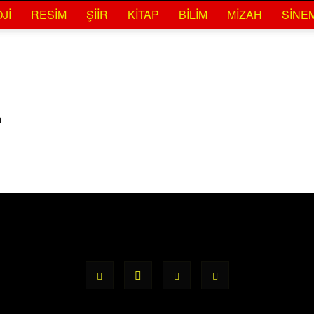
JI
RESIM
ŞIIR
KITAP
BILIM
MIZAH
SINE
n