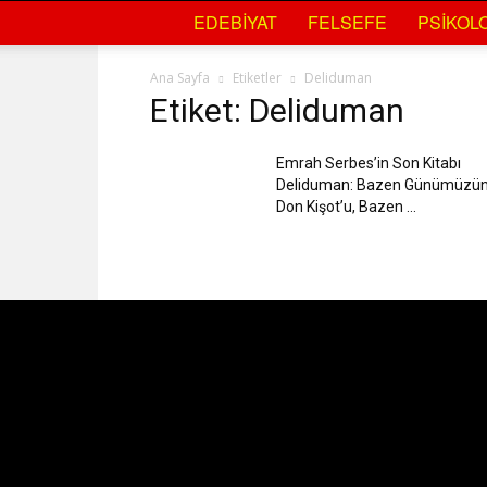
Cafrande
EDEBIYAT
FELSEFE
PSIKOLO
Kültür
Ana Sayfa
Etiketler
Deliduman
Etiket: Deliduman
Sanat
Emrah Serbes’in Son Kitabı
Deliduman: Bazen Günümüzü
Don Kişot’u, Bazen ...