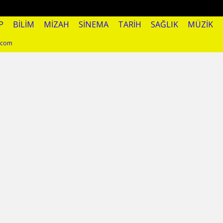
P
BILIM
MIZAH
SINEMA
TARIH
SAĞLIK
MÜZIK
l.com