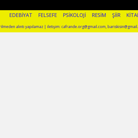
EDEBIYAT
FELSEFE
PSIKOLOJI
RESIM
ŞIIR
KITA
terilmeden alıntı yapılamaz | iletişim: cafrande.org@gmail.com, bariskisin@gmai