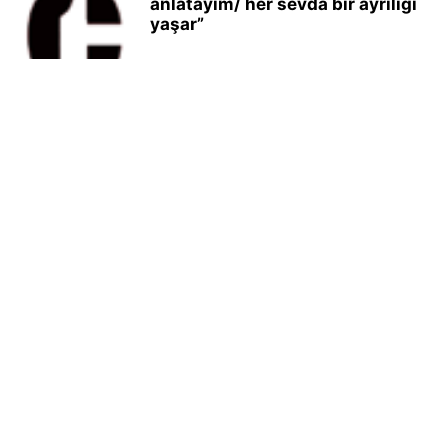
anlatayım/ her sevda bir ayrılığı
yaşar”