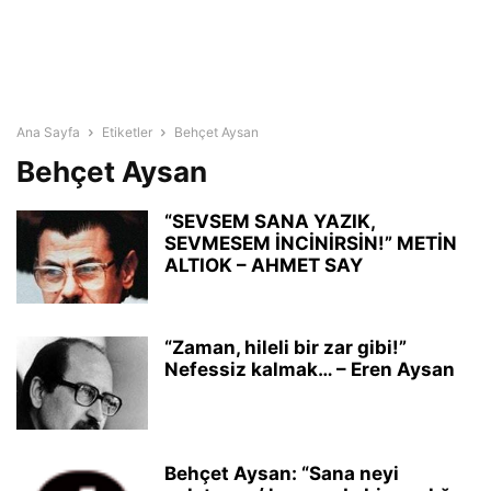
Ana Sayfa
Etiketler
Behçet Aysan
Behçet Aysan
“SEVSEM SANA YAZIK,
SEVMESEM İNCİNİRSİN!” METİN
ALTIOK – AHMET SAY
“Zaman, hileli bir zar gibi!”
Nefessiz kalmak… – Eren Aysan
Behçet Aysan: “Sana neyi