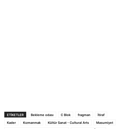
ETIKETLER
Bekleme odası
C Blok
fragman
İtiraf
Kader
Kızmanmak
Kültür Sanat - Cultural Arts
Masumiyet