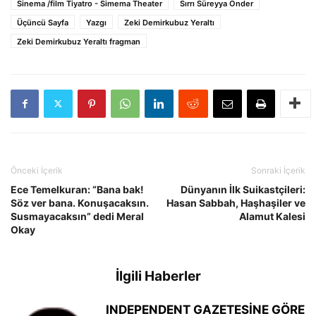
Sinema /film Tiyatro - Simema Theater
Sırrı Süreyya Önder
Üçüncü Sayfa
Yazgı
Zeki Demirkubuz Yeraltı
Zeki Demirkubuz Yeraltı fragman
Önceki İçerik
Sonraki İçerik
Ece Temelkuran: “Bana bak!
Dünyanın İlk Suikastçileri:
Söz ver bana. Konuşacaksın.
Hasan Sabbah, Haşhaşiler ve
Susmayacaksın” dedi Meral
Alamut Kalesi
Okay
İlgili Haberler
INDEPENDENT GAZETESİNE GÖRE