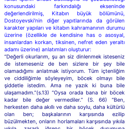
konusundaki farkındalığı ekseninde
değerlendirilmiş, Kitabın büyük bölümünü,
Dostoyevski’nin diğer yapıtlarında da görülen
karakter yapıları ve kitabın kahramanının durumu
üzerine (özellikle de kendisine has o asosyal,
insanlardan korkan, tiksinen, nefret eden yeraltı
adamı üzerine) anlatımları oluşturur:
“Değerli okurlarım, şu an siz dinlenmek isteseniz
de istemeseniz de ben sizlere bir şey bile
olamadığımı anlatmak istiyorum. Tüm içtenliğim
ve ciddiliğimle söyleyeyim, böcek olmayı bile
şiddetle istedim. Ama ne yazık ki buna bile
ulaşamadım.”(s.13) “Oysa orada bana bir böcek
kadar bile değer vermediler.” (S. 66) “Ben,
herkesten daha akıllı ve daha soylu, daha kültürlü
olan ben; başkalarının karşısında ezilip
büzülmekten, onların horlamaları karşısında yıkıla
yıkıla, zararlı iğrenç bir böcek durumuna