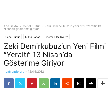
Ana Sayfa
Genel Kültür
Zeki Demirkubuz’un yeni filmi “Yeraltı” 13
Nisan’da gösterime giriyor
Genel Kültür
Kültür Sanat
Sinema Film Tiyatro
Zeki Demirkubuz’un Yeni Filmi
“Yeraltı” 13 Nisan’da
Gösterime Giriyor
cafrande.org
-
12/04/2012