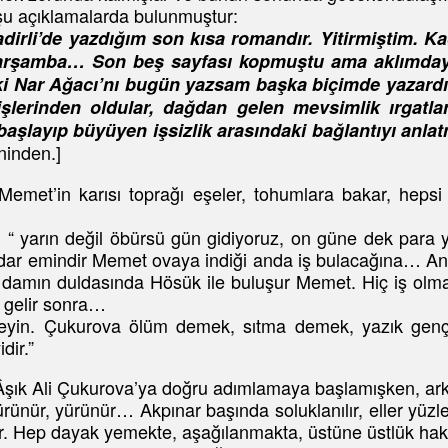
 şu açıklamalarda bulunmuştur:
irli’de yazdığım son kısa romandır. Yitirmiştim. K
1 Çarşamba… Son beş sayfası kopmuştu ama aklımd
i Nar Ağacı’nı bugün yazsam başka biçimde yazardı
 işlerinden oldular, dağdan gelen mevsimlik ırgatlar
 başlayıp büyüyen işsizlik arasındaki bağlantıyı anla
eninden.]
met’in karısı toprağı eşeler, tohumlara bakar, hepsi 
“ yarın değil öbürsü gün gidiyoruz, on güne dek para 
adar emindir Memet ovaya indiği anda iş bulacağına… An
r damın duldasında Hösük ile buluşur Memet. Hiç iş olm
f gelir sonra…
yin. Çukurova ölüm demek, sıtma demek, yazık gençliğ
dir.”
 Âşık Ali Çukurova’ya doğru adımlamaya başlamışken, arka
ürünür, yürünür… Akpınar başında soluklanılır, eller yüz
ır. Hep dayak yemekte, aşağılanmakta, üstüne üstlük h