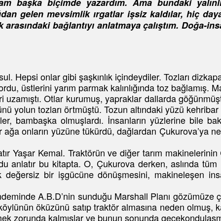
m başka biçimde yazardım. Ama bundaki yalınlığa
dan gelen mevsimlik ırgatlar işsiz kaldılar, hiç day
k arasındaki bağlantıyı anlatmaya çalıştım. Doğa-ins
sul. Hepsi onlar gibi şaşkınlık içindeydiler. Tozları dizkap
u, üstlerini yarım parmak kalınlığında toz bağlamış. Makin
eri uzamıştı. Otlar kurumuş, yapraklar dallarda göğünmüş
ünü yolun tozları örtmüştü. Tozun altındaki yüzü kehribar g
şler, bambaşka olmuşlardı. İnsanların yüzlerine bile ba
r ağa onların yüzüne tükürdü, dağlardan Çukurova’ya ne 
atır Yaşar Kemal. Traktörün ve diğer tarım makinelerinin 
 anlatır bu kitapta. O, Çukurova derken, aslında tüm ü
artık değersiz bir işgücüne dönüşmesini, makineleşen 
deminde A.B.D’nin sunduğu Marshall Planı gözümüze çarpa
köylünün öküzünü satıp traktör almasına neden olmuş, ka
tmek zorunda kalmışlar ve bunun sonunda gecekondulaşman