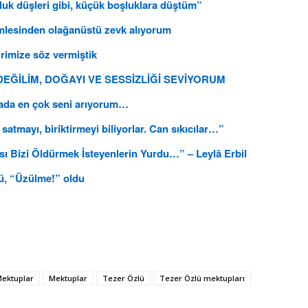
luk düşleri gibi, küçük boşluklara düştüm”
mlesinden olağanüstü zevk alıyorum
irimize söz vermiştik
DEĞİLİM, DOĞAYI VE SESSİZLİĞİ SEVİYORUM
rada en çok seni arıyorum…
satmayı, biriktirmeyi biliyorlar. Can sıkıcılar…”
sı Bizi Öldürmek İsteyenlerin Yurdu…” – Leylâ Erbil
zü, “Üzülme!” oldu
 Mektuplar
Mektuplar
Tezer Özlü
Tezer Özlü mektupları