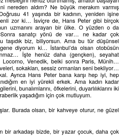
kez mesleğini henüz oturtmamış, amatör başlayan
tini nereden aldım? Ne büyük merakım varmış
. Doğrusu 41 yaşında bir kadının, yeniden işine
nli zor ki… İsviçre de, Hans Peter gibi birçok
unun uzmanını arayan bir ülke. O yüzden o da
. Sonra sanatçı yönü de var… ne kadar çok
 taşıdık biz, biliyorsun. Ama bu tür düşünsel
 gene diyorum ki… İstanbul’da olsan otobüsün
ısınmaz… İşte henüz daha (gençken), seyahat
n, Locorno, Venedik, belki sonra Paris, Münih…
eleri, sokakları, sessiz ormanları seni bekliyor…
i kal. Ayrıca Hans Peter bana karşı hep iyi, hep
anıdığım en iyi yürekli erkek. Ama kadın kadar
erini, bunalımlarını, öfkelerini, duyarlılıklarını iki
aberlik yaşadığım için çok mutluyum.
şlar. Burada olsan, bir kahveye oturur, ne güzel
 bir arkadaşı bizde, bir yazar çocuk, daha çok