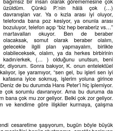
bağımsız bir insan olarak görememesine çok
üzüldüm. Çünkü P.’nin hâlâ çok (…)
davranışları var. Ya o kızla arası iyi oluyor,
telefonda bana poz kesiyor, ya onunla arası
bozuluyor, telefon açıp “biz hep beraberiz vs…”
martavalları okuyor. Ben de beraber
olacaksak, somut olarak beraber olalım,
gelecekle ilgili plan yapmayalım, birlikte
olabileceksek, olalım, ya da herkes birbirinin
kadın/erkek, (… ) olduğunu unutsun, beni
ör, diyorum. Sonra bakıyor, K. onun entelektüel
 kalıyor, işe yaramıyor, “sen gel, bu işleri sen iyi
n kafasına iyice sokmuş, işlerim yoluna girince
. Deniz de bu durumda Hans Peter’i hiç iplemiyor.
ve çok sorumlu davranıyor. Ama bu duruma da
um bana çok mu zor geliyor. Belki çok zor geliyor.
m ve kendime göre ilişkiler kurmaya, çalışma
ndi cesaretime şaşıyorum, bugün böyle büyük