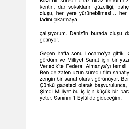
Kısa bir süredir biraz biraz kendimi Zü
kentin, dar sokakların güzelliği, ba
oluşu, her yere yürünebilmesi… her z
tadını çıkarmaya
çalışıyorum. Deniz’in burada oluşu 
getiriyor.
Geçen hafta sonu Locarno’ya gittik. 
gördüm ve Milliyet Sanat için bir yazı 
Venedik’te Federal Almanya’yı temsil 
Ben de zaten uzun süredir film sanatıy
zengin bir sanat olarak görünüyor. Be
Çünkü gazeteci olarak başvurulunca, 
Şimdi Milliyet bu iş için küçük bir pa
yeter. Sanırım 1 Eylül’de gideceğim.