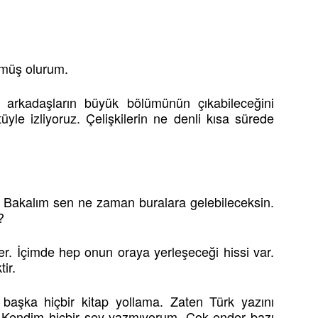
.
nmüş olurum.
ğer arkadaşların büyük bölümünün çıkabileceğini
üyle izliyoruz. Çelişkilerin ne denli kısa sürede
. Bakalım sen ne zaman buralara gelebileceksin.
?
er. İçimde hep onun oraya yerleşeceği hissi var.
ir.
başka hiçbir kitap yollama. Zaten Türk yazını
. Kendim hiçbir şey yazmıyorum. Çok ender bazı