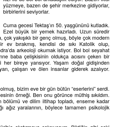
yüzmeye, bazen de şehir merkezine gidiyorlar,
birbirlerini seviyorlar.
Cuma gecesi Tektaş’ın 50. yaşgününü kutladık.
Ezel büyük bir yemek hazırladı. Uzun süredir
, çok yakışıklı bir genç olmuş, böyle çok modern
r ev bırakmış, kendisi de sıkı Katolik olup,
ra’da arkeoloji okumak istiyor. Bol bol seyahat
e baba çelişkisinin oldukça acısını çeken bir
 ki her bireye yansıyor. Yaşam doğal gidişinden
an, çalışan ve ölen insanlar giderek azalıyor.
.
olmuş, bizim eve bir gün bütün “eserlerini” serdi.
mesinin örneği. Ben onu görünce müthiş sıkıldım.
bölümü ve dilim iltihap topladı, enseme kadar
ğı ağız yaralarının, böylece tamamen psikolojik