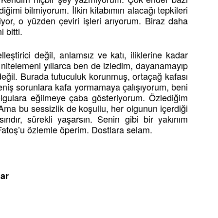
ğimi bilmiyorum. İlkin kitabımın alacağı tepkileri
r, o yüzden çeviri işleri arıyorum. Biraz daha
 bitti.
lleştirici değil, anlamsız ve katı, iliklerine kadar
 nitelemeni yıllarca ben de izledim, dayanamayıp
 değil. Burada tutuculuk korunmuş, ortaçağ kafası
 Geniş sorunlara kafa yormamaya çalışıyorum, beni
olgulara eğilmeye çaba gösteriyorum. Özlediğim
ma bu sessizlik de koşullu, her olgunun içerdiği
şsındır, sürekli yaşarsın. Senin gibi bir yakınım
Fatoş’u özlemle öperim. Dostlara selam.
lar