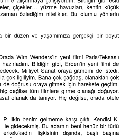
rih’e alıştırmaya çalışıyorum. Bildiğin gibi eski
hçeler, çiçekler… yüzme havuzları, kentin küçük
aman özlediğim nitelikler. Bu olumlu yönlerin
da bir düzen ve yaşamımıza gerçekçi bir boyut
Orada Wim Wenders’in yeni filmi Paris/Teksas’ı
hazırladım. Bildiğin gibi, Erden’in yeni filmi de
edecek. Milliyet Sanat oraya gitmemi de istedi.
la çok ilgiliyim. Bana çok çağdaş, olanakları çok
n de doğrusu oraya gitmek için harekete geçtim.
hiç değilse tüm filmlere girme olanağı doğuyor.
rasal olanak da tanıyor. Hiç değilse, orada otele
P. ilkin benim gelmeme karşı çıktı. Kendisi K.
ile gidecekmiş. Bu adamın beni henüz bir türlü
erkek/kadın ilişkisinin dışında, başlı başına