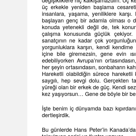
değişikliklere hiç kalkışamazdım. Üç 
üç erkekle yeniden başlama cesare
insanlara, yaşama, yeniliklere karşı
başlayan genç bir adamla olması o de
konuda yetenekli değil de, tek kon
çalışma konusunda güçlük çekiyor
sanatçının ne kadar çok yorgunluğunu
yorgunluklara karşın, kendi kendime
içine bile giremezsin, gene evin 
edebiliyorken Avrupa’nın ortasındası
her şeyin ortasındasın, sonbaharın kahv
Hareketli olabildiğin sürece hareketl
saygılı, hep sevgi dolu. Gerçekten t
yüreği olan bir erkek de güç. Kendi sezgil
kez yaşıyorsun… Gene de böyle bir ber
İşte benim iç dünyamda bazı kıpırdanı
dertleşirdik.
Bu günlerde Hans Peter’in Kanada’dan