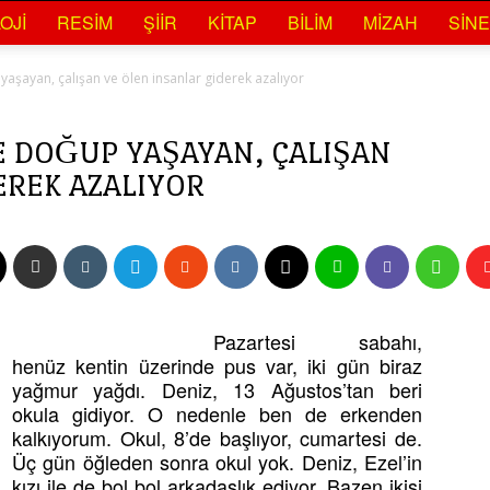
OJI
RESIM
ŞIIR
KITAP
BILIM
MIZAH
SIN
yaşayan, çalışan ve ölen insanlar giderek azalıyor
TE DOĞUP YAŞAYAN, ÇALIŞAN
EREK AZALIYOR
Pazartesi sabahı,
henüz kentin üzerinde pus var, iki gün biraz
yağmur yağdı. Deniz, 13 Ağustos’tan beri
okula gidiyor. O nedenle ben de erkenden
kalkıyorum. Okul, 8’de başlıyor, cumartesi de.
Üç gün öğleden sonra okul yok. Deniz, Ezel’in
kızı ile de bol bol arkadaşlık ediyor. Bazen ikisi