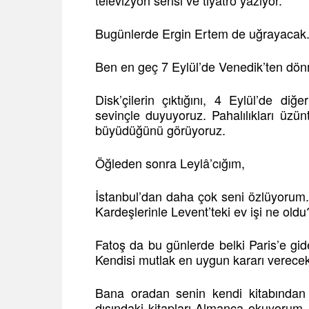
televizyon serisi ve tiyatro yazıyor.
Bugünlerde Ergin Ertem de uğrayacak
Ben en geç 7 Eylül’de Venedik’ten dö
Disk’çilerin çıktığını, 4 Eylül’de di
sevinçle duyuyoruz. Pahalılıkları üzünt
büyüdüğünü görüyoruz.
Öğleden sonra Leylâ’cığım,
İstanbul’dan daha çok seni özlüyorum
Kardeşlerinle Levent’teki ev işi ne oldu
Fatoş da bu günlerde belki Paris’e gid
Kendisi mutlak en uygun kararı verecekt
Bana oradan senin kendi kitabından 
dışındaki kitapları Almanca okuyorum