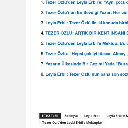
Tezer Özlü’den Leylâ Erbil’e: “Aynı çocuk
Tezer Özlü’nün En Sevdiği Yazar: Her cü
Leyla Erbil: Tezer Özlü ile iki konuda birb
TEZER ÖZLÜ: ARTIK BİR KENT İNSANI 
Tezer Özlü’den Leylâ Erbil’e Mektup: Bu
Tezer Özlü: “Hepsi çok iyi tüccar. Almayı, 
Yazarın Ülkesinde Bir Gezinti Yada “Bura
Leyla Erbil: Tezer Özlü’nün bana son sö
ETIKETLER
Edebiyat
Leyla Erbil
Leylâ Erbil’e
Tezer Özlü’den Leylâ Erbil’e Mektuplar