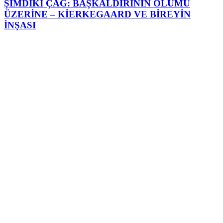
ŞİMDİKİ ÇAĞ: BAŞKALDIRININ ÖLÜMÜ
ÜZERİNE – KİERKEGAARD VE BİREYİN
İNŞASI