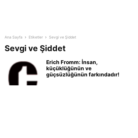
Ana Sayfa
Etiketler
Sevgi ve Şiddet
Sevgi ve Şiddet
Erich Fromm: İnsan,
küçüklüğünün ve
güçsüzlüğünün farkındadır!