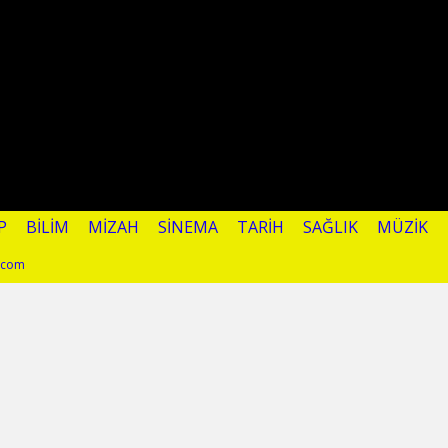
P
BILIM
MIZAH
SINEMA
TARIH
SAĞLIK
MÜZIK
l.com