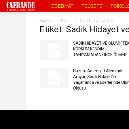
Cafrande
EDEBIYAT
FELSEFE
PSIKOLO
Kültür
Ana Sayfa
Etiketler
Sadık Hidayet ve ölüm
Etiket: Sadık Hidayet v
Sanat
SADIK HİDAYET VE ÖLÜM: “TE
KORKUM KENDİMİ
TANIYAMADAN ÖNCE ÖLMEK!..
Huzuru Ademiyet Aleminde
Arayan Sadık Hidayet’in
Yaşamında ve Eserlerinde Öl
Olgusu