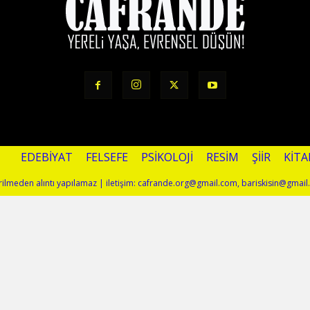
EDEBIYAT
FELSEFE
PSIKOLOJI
RESIM
ŞIIR
KITA
terilmeden alıntı yapılamaz | iletişim: cafrande.org@gmail.com, bariskisin@gmai