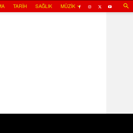
MA
TARIH
SAĞLIK
MÜZIK