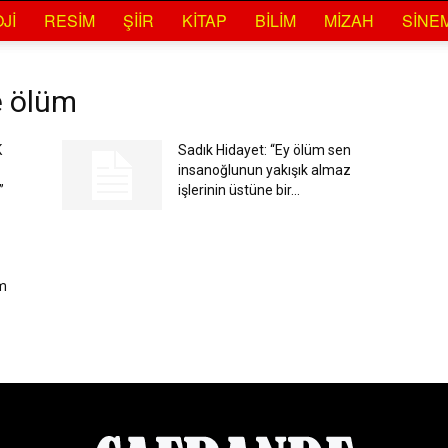
JI
RESIM
ŞIIR
KITAP
BILIM
MIZAH
SINE
e ölüm
K
Sadık Hidayet: “Ey ölüm sen
insanoğlunun yakışık almaz
”
işlerinin üstüne bir...
üm