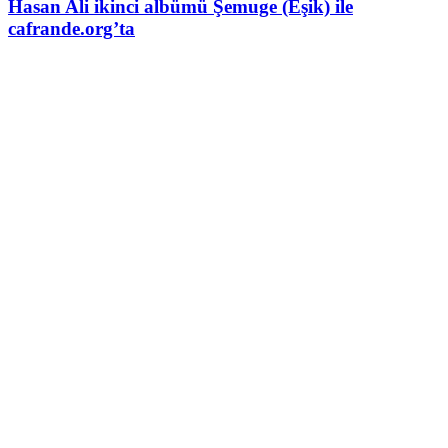
Hasan Ali ikinci albümü Şemuge (Eşik) ile
cafrande.org’ta