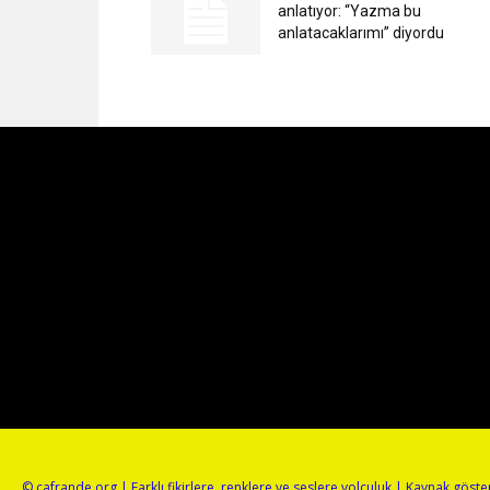
anlatıyor: “Yazma bu
anlatacaklarımı” diyordu
© cafrande.org | Farklı fikirlere, renklere ve seslere yolculuk | Kaynak gös