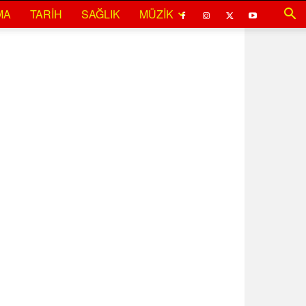
MA
TARIH
SAĞLIK
MÜZIK