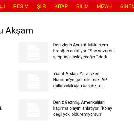
JI
RESIM
ŞIIR
KITAP
BILIM
MIZAH
SINE
ğu Akşam
Denizlerin Avukatı Mükerrem
Erdoğan anlatıyor: “Son sözümü
sehpada söyleyeceğim” dedi
Yusuf Arslan: Yaralıyken
Numune’ye getirdiler eski AP
milletvekili olan başhekim...
Deniz Gezmiş, Amerikalıları
.
kaçırma olayını anlatıyor: “Kolay
değil yok, öldüremiyorsun”