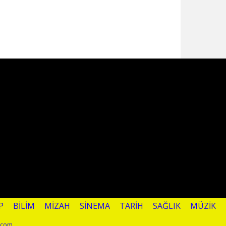
P
BILIM
MIZAH
SINEMA
TARIH
SAĞLIK
MÜZIK
l.com