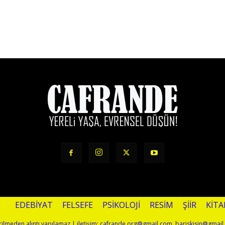
EDEBIYAT
FELSEFE
PSIKOLOJI
RESIM
ŞIIR
KITA
terilmeden alıntı yapılamaz | iletişim: cafrande.org@gmail.com, bariskisin@gmai