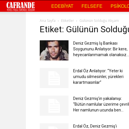
Cafrande
EDEBIYAT
FELSEFE
PSIKOLO
Kültür
Ana Sayfa
Etiketler
Gülünün Solduğu Akşam
Etiket: Gülünün Soldu
Sanat
Deniz Gezmiş İş Bankası
Soygununu Anlatıyor: Bir kere,
heyecanlanmamak olanaksız…
Erdal Öz Anlatıyor: “Yeter ki
umudu silmesinler, yürekleri
karartmasınlar”
Deniz Gezmiş’in yakalanışı:
“Bütün namlular üzerime çevrili
Her namlunun ucunda ben...
Erdal Öz, Deniz Gezmiş’i