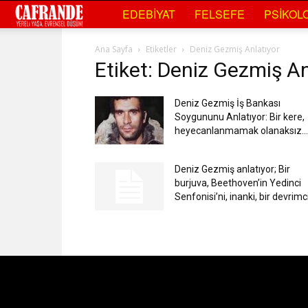
Cafrande
EDEBIYAT
FELSEFE
PSIKOLO
Kültür
Ana Sayfa
Etiketler
Deniz Gezmiş Anlatıyor
Etiket: Deniz Gezmiş An
Sanat
Deniz Gezmiş İş Bankası
Soygununu Anlatıyor: Bir kere,
heyecanlanmamak olanaksız…
Deniz Gezmiş anlatıyor; Bir
burjuva, Beethoven’in Yedinci
Senfonisi’ni, inanki, bir devrimci.