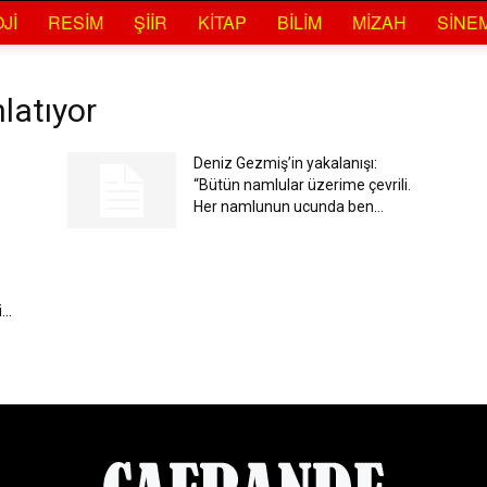
JI
RESIM
ŞIIR
KITAP
BILIM
MIZAH
SINE
latıyor
Deniz Gezmiş’in yakalanışı:
“Bütün namlular üzerime çevrili.
Her namlunun ucunda ben...
..