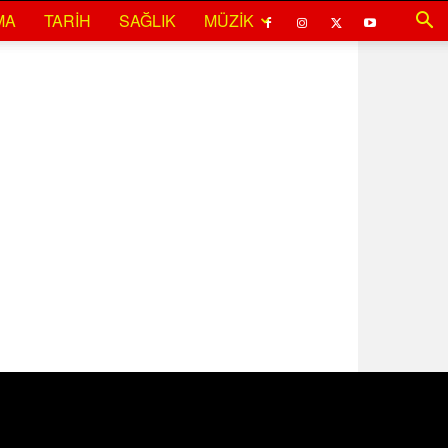
MA
TARIH
SAĞLIK
MÜZIK