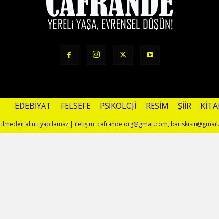
EDEBIYAT
FELSEFE
PSIKOLOJI
RESIM
ŞIIR
KITA
terilmeden alıntı yapılamaz | iletişim: cafrande.org@gmail.com, bariskisin@gmai