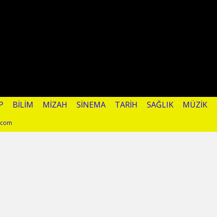
P
BILIM
MIZAH
SINEMA
TARIH
SAĞLIK
MÜZIK
l.com