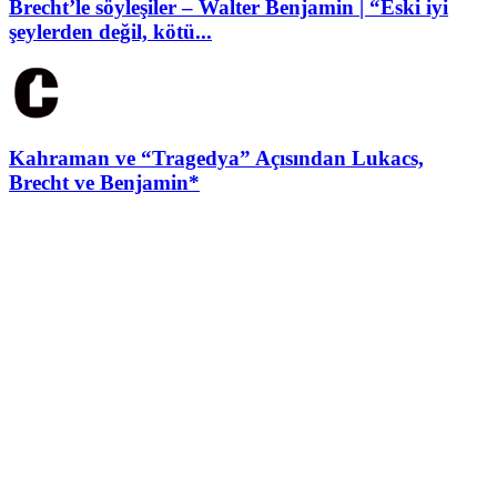
Brecht’le söyleşiler – Walter Benjamin | “Eski iyi
şeylerden değil, kötü...
Kahraman ve “Tragedya” Açısından Lukacs,
Brecht ve Benjamin*