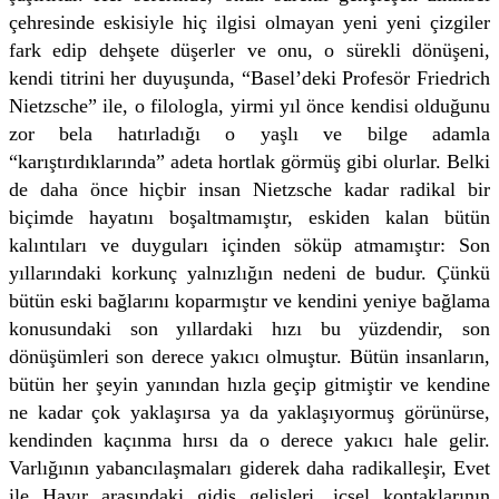
çehresinde eskisiyle hiç ilgisi olmayan yeni yeni çizgiler
fark edip dehşete düşerler ve onu, o sürekli dönüşeni,
kendi titrini her duyuşunda, “Basel’deki Profesör Friedrich
Nietzsche” ile, o filologla, yirmi yıl önce kendisi olduğunu
zor bela hatırladığı o yaşlı ve bilge adamla
“karıştırdıklarında” adeta hortlak görmüş gibi olurlar. Belki
de daha önce hiçbir insan Nietzsche kadar radikal bir
biçimde hayatını boşaltmamıştır, eskiden kalan bütün
kalıntıları ve duyguları içinden söküp atmamıştır: Son
yıllarındaki korkunç yalnızlığın nedeni de budur. Çünkü
bütün eski bağlarını koparmıştır ve kendini yeniye bağlama
konusundaki son yıllardaki hızı bu yüzdendir, son
dönüşümleri son derece yakıcı olmuştur. Bütün insanların,
bütün her şeyin yanından hızla geçip gitmiştir ve kendine
ne kadar çok yaklaşırsa ya da yaklaşıyormuş görünürse,
kendinden kaçınma hırsı da o derece yakıcı hale gelir.
Varlığının yabancılaşmaları giderek daha radikalleşir, Evet
ile Hayır arasındaki gidiş gelişleri, içsel kontaklarının