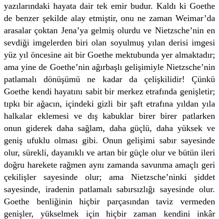
yazılarındaki hayata dair tek emir budur. Kaldı ki Goethe
de benzer şekilde alay etmiştir, onu ne zaman Weimar’da
arasalar çoktan Jena’ya gelmiş olurdu ve Nietzsche’nin en
sevdiği imgelerden biri olan soyulmuş yılan derisi imgesi
yüz yıl öncesine ait bir Goethe mektubunda yer almaktadır;
ama yine de Goethe’nin ağırbaşlı gelişimiyle Nietzsche’nin
patlamalı dönüşümü ne kadar da çelişkilidir! Çünkü
Goethe kendi hayatını sabit bir merkez etrafında genişletir;
tıpkı bir ağacın, içindeki gizli bir şaft etrafına yıldan yıla
halkalar eklemesi ve dış kabuklar birer birer patlarken
onun giderek daha sağlam, daha güçlü, daha yüksek ve
geniş ufuklu olması gibi. Onun gelişimi sabır sayesinde
olur, sürekli, dayanıklı ve artan bir güçle olur ve bütün ileri
doğru harekete rağmen aynı zamanda savunma amaçlı geri
çekilişler sayesinde olur; ama Nietzsche’ninki şiddet
sayesinde, iradenin patlamalı sabırsızlığı sayesinde olur.
Goethe benliğinin hiçbir parçasından taviz vermeden
genişler, yükselmek için hiçbir zaman kendini inkâr