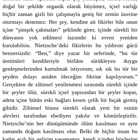
doğal bir şekilde organik olarak büyümez, içsel varlığı
hiçbir zaman gizli bir çalışmayla geniş bir zemin üzerine
oturmayı denemez: Her şey, kendine ait fikirler bile onun
içine “şimşek çakmaları” şeklinde girer, içinde sürekli bir
dünyanın yok edilmesi lazımdır ki evren yeniden
kurulabilsin. Nietzsche’deki fikirlerin bu yıldırım gücü
benzersizdir: “Ben,” diye yazar bir seferinde, “bu tür
üretimleri kendileriyle birlikte sürükleyen duygu
genleşmelerinden kurtulmak istiyorum; sık sık bu tür bir
şeyden dolayı aniden öleceğim fikrine kapılıyorum.”
Gerçekten de zihinsel yenilenmesi sırasında sürekli içinde
bir şeyler ölür, sürekli içsel yapısından bir şeyler kopar,
adeta içine bütün eski bağları kesen çelik bir bıçak girmiş
gibidir. Zihinsel binası sürekli olarak yeni bir esinin
alevleri tarafından ebediyen yakılır ve kömürleştirilir.
Nietzsche’nin her dönüşümünde ölüm kasılması ve aynı
zamanda doğum kasılması olur. Belki de hiçbir insan bu
kadar acılı bir gelişim yaşamamış, kendi içinden böylesine