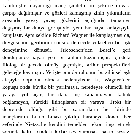
kapılmıştır, dayandığı inanç şiddetli bir şekilde duvara
çarpıp dağılmıştır ve gözleri kamaşmış zihin yıkıntıların
arasında yavaş yavaş gözlerini açtığında, tamamen
değişmiş bir dünya görüşüyle, yeni bir hayat anlayışıyla
karşılaşır. Aynı şekilde Richard Wagner ile karşılaşması da,
duygusunun gerilimini sonsuz derecede yükselten bir aşk
deneyimine dönüşür. Triebschen’den Basel’e geri
döndüğünde hayatı yeni bir anlam kazanmıştır: İçindeki
filolog bir gecede ölmüş, geçmişin, tarihin perspektifleri
geleceğe kaymıştır. Ve işte tam da ruhunun bu zihinsel aşk
ateşiyle dopdolu olması nedeniyledir ki, Wagner’den
kopuşu onda büyük bir yarılmaya, neredeyse ölümcül bir
yaraya yol açar; bir daha hiç kapanmayan, kabuk
bağlamayan, sürekli iltihaplanan bir yaraya. Tıpkı bir
depremde olduğu gibi bu sarsıntıların her birinde
inançlarının bütün binası yıkılıp harabeye döner, her
seferinde Nietzsche kendini temelden tekrar inşa etmek
zorunda kalır. İçindeki hiçbir şey yumuşak, sakin, sessiz,