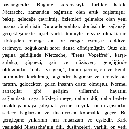
başlangıcıdır. Bugüne sıçramasıyla birlikte hakiki
Nietzsche, zamandan bağımsız olan artık başlamıştır;
bakışı geleceğe çevrilmiş, özlemleri gelmekte olan yeni
insana yönelmiştir. Bu arada aralıksız dönüşümler sağanağı
gerçekleşmekte, içsel varlık tümüyle tersyüz olmaktadır,
filolojiden müziğe ani bir rüzgâr esmiştir, ciddiyet
esrimeye, soğukkanlı sabır dansa dönüşmüştür. Otuz altı
yaşına geldiğinde Nietzsche, “Prens Vogelfrei”, karşı-
ahlakçı, şüpheci, şair ve müzisyen, gençliğinde
olduğundan “daha iyi genç”, bütün geçmişten ve kendi
biliminden kurtulmuş, bugünden bağımsız ve tümüyle öte
tarafın, gelecekten gelen insanın dostu olmuştur. Normal
sanatçılar gibi gelişim yıllarında hayatını
sağlamlaştırmaya, kökleştirmeye, daha ciddi, daha hedefe
odaklı yapmaya çalışmak yerine, o yıllar onun açısından
sadece bağlardan ve ilişkilerden kopmakla geçer. Bu
gençleşme yıllarının hızı muazzam ve eşsizdir. Kırk
yaşındaki Nietzsche’nin dili, düşünceleri, varlığı on yedi