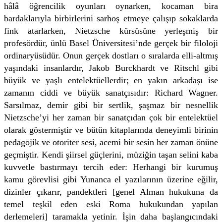
hâlâ öğrencilik oyunları oynarken, kocaman bira
bardaklarıyla birbirlerini sarhoş etmeye çalışıp sokaklarda
fink atarlarken, Nietzsche kürsüsüne yerleşmiş bir
profesördür, ünlü Basel Üniversitesi’nde gerçek bir filoloji
ordinaryüsüdür. Onun gerçek dostları o sıralarda elli-altmış
yaşındaki insanlardır, Jakob Burckhardt ve Ritschl gibi
büyük ve yaşlı entelektüellerdir; en yakın arkadaşı ise
zamanın ciddi ve büyük sanatçısıdır: Richard Wagner.
Sarsılmaz, demir gibi bir sertlik, şaşmaz bir nesnellik
Nietzsche’yi her zaman bir sanatçıdan çok bir entelektüel
olarak göstermiştir ve bütün kitaplarında deneyimli birinin
pedagojik ve otoriter sesi, acemi bir sesin her zaman önüne
geçmiştir. Kendi şiirsel güçlerini, müziğin taşan selini kaba
kuvvetle bastırmayı tercih eder: Herhangi bir kurumuş
kamu görevlisi gibi Yunanca el yazılarının üzerine eğilir,
dizinler çıkarır, pandektleri [genel Alman hukukuna da
temel teşkil eden eski Roma hukukundan yapılan
derlemeleri] taramakla yetinir. İşin daha başlangıcındaki