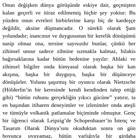
Onun değişken dünya görüşünde eskiye dair, geçmişten
kalan geçerli ve itiraz edilmemiş hiçbir şey yoktur: Bu
yüzden onun evreleri birbirlerine karşı hiç de kardeşçe
değildir, aksine düşmancadır. O sürekli olarak Şam
yolundadır; inancının ve duygusunun bir kerelik dönüşümü
nasip olmaz ona, tersine sayısızdır bunlar, çünkü her
zihinsel unsur sadece zihnine sızmakla kalmaz, bilakis
bağırsaklarına kadar bütün bedenine yayılır: Ahlaki ve
zihinsel bilgiler onda kimyasal olarak başka bir kan
akışına, başka bir duyguya, başka bir düşünceye
dönüşürler. Yolunu şaşırmış bir oyuncu olarak Nietzsche
(Hölderlin’in bir keresinde kendi kendinden talep ettiği
gibi) “bütün ruhunu gerçekliğin yıkıcı gücüne” yatırır, ta
en başından itibaren deneyimler ve izlenimler onda ateşli
ve tümüyle volkanik patlamalar biçiminde olmuştur. Genç
bir öğrenci olarak Leipzig’de Schopenhauer’in İstenç ve
Tasarım Olarak Dünya’sını okuduktan sonra on gün
boyunca uyuyamaz, bütün varlığıyla bir girdaba