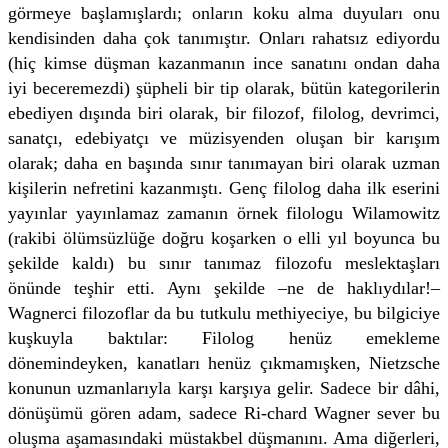
görmeye başlamışlardı; onların koku alma duyuları onu
kendisinden daha çok tanımıştır. Onları rahatsız ediyordu
(hiç kimse düşman kazanmanın ince sanatını ondan daha
iyi beceremezdi) şüpheli bir tip olarak, bütün kategorilerin
ebediyen dışında biri olarak, bir filozof, filolog, devrimci,
sanatçı, edebiyatçı ve müzisyenden oluşan bir karışım
olarak; daha en başında sınır tanımayan biri olarak uzman
kişilerin nefretini kazanmıştı. Genç filolog daha ilk eserini
yayınlar yayınlamaz zamanın örnek filologu Wilamowitz
(rakibi ölümsüzlüğe doğru koşarken o elli yıl boyunca bu
şekilde kaldı) bu sınır tanımaz filozofu meslektaşları
önünde teşhir etti. Aynı şekilde –ne de haklıydılar!–
Wagnerci filozoflar da bu tutkulu methiyeciye, bu bilgiciye
kuşkuyla baktılar: Filolog henüz emekleme
dönemindeyken, kanatları henüz çıkmamışken, Nietzsche
konunun uzmanlarıyla karşı karşıya gelir. Sadece bir dâhi,
dönüşümü gören adam, sadece Ri-chard Wagner sever bu
oluşma aşamasındaki müstakbel düşmanını. Ama diğerleri,