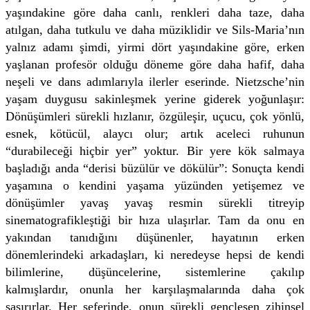
yaşındakine göre daha canlı, renkleri daha taze, daha
atılgan, daha tutkulu ve daha müziklidir ve Sils-Maria’nın
yalnız adamı şimdi, yirmi dört yaşındakine göre, erken
yaşlanan profesör olduğu döneme göre daha hafif, daha
neşeli ve dans adımlarıyla ilerler eserinde. Nietzsche’nin
yaşam duygusu sakinleşmek yerine giderek yoğunlaşır:
Dönüşümleri sürekli hızlanır, özgüleşir, uçucu, çok yönlü,
esnek, kötücül, alaycı olur; artık aceleci ruhunun
“durabileceği hiçbir yer” yoktur. Bir yere kök salmaya
başladığı anda “derisi büzülür ve dökülür”: Sonuçta kendi
yaşamına o kendini yaşama yüzünden yetişemez ve
dönüşümler yavaş yavaş resmin sürekli titreyip
sinematografikleştiği bir hıza ulaşırlar. Tam da onu en
yakından tanıdığını düşünenler, hayatının erken
dönemlerindeki arkadaşları, ki neredeyse hepsi de kendi
bilimlerine, düşüncelerine, sistemlerine çakılıp
kalmışlardır, onunla her karşılaşmalarında daha çok
şaşırırlar. Her seferinde, onun sürekli gençleşen zihinsel