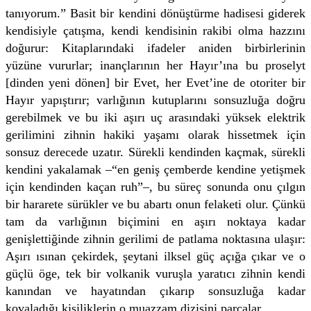
tanıyorum.” Basit bir kendini dönüştürme hadisesi giderek
kendisiyle çatışma, kendi kendisinin rakibi olma hazzını
doğurur: Kitaplarındaki ifadeler aniden birbirlerinin
yüzüne vururlar; inançlarının her Hayır’ına bu proselyt
[dinden yeni dönen] bir Evet, her Evet’ine de otoriter bir
Hayır yapıştırır; varlığının kutuplarını sonsuzluğa doğru
gerebilmek ve bu iki aşırı uç arasındaki yüksek elektrik
gerilimini zihnin hakiki yaşamı olarak hissetmek için
sonsuz derecede uzatır. Sürekli kendinden kaçmak, sürekli
kendini yakalamak –“en geniş çemberde kendine yetişmek
için kendinden kaçan ruh”–, bu süreç sonunda onu çılgın
bir hararete sürükler ve bu abartı onun felaketi olur. Çünkü
tam da varlığının biçimini en aşırı noktaya kadar
genişlettiğinde zihnin gerilimi de patlama noktasına ulaşır:
Aşırı ısınan çekirdek, şeytani ilksel güç açığa çıkar ve o
güçlü öge, tek bir volkanik vuruşla yaratıcı zihnin kendi
kanından ve hayatından çıkarıp sonsuzluğa kadar
kovaladığı kişiliklerin o muazzam dizisini parçalar.