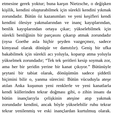
etmesine gerek yoktur; buna karşın Nietzsche, o değişken
kişilik, kendini oluşturabilmek için sürekli kendini yıkmak
zorundadır. Bütün öz kazanımları ve yeni keşifleri kendi
kendini ölesiye yakmalarından ve inanç kayıplarından,
benlik kayıplarından ortaya çıkar; yükselebilmek için
sürekli benliğinin bir parçasını çıkarıp atmak zorundadır
(oysa Goethe asla hiçbir şeyden vazgeçmez, sadece
kimyasal olarak dönüşür ve damıtılır). Geniş bir ufka
bakabilmek için sürekli acı yoluyla, koparıp atma yoluyla
yükselmek zorundadır; “Tek tek şeritleri kesip soymak zor,
ama her bir şeridin yerine bir kanat çıkıyor.” Bütünüyle
şeytani bir tabiat olarak, dönüşümün sadece şiddetli
biçimini bilir o, yanma sürecini: Bütün vücuduyla ateşe
atılan Anka kuşunun yeni renklerle ve yeni kanatlarla
kendi küllerinden tekrar doğması gibi, o zihin insanı da
bütün inançlarıyla çelişkinin ateşine atıp yakmak
zorundadır kendini, ancak böyle yükselebilir ruhu tekrar
tekrar yenilenmiş ve eski inançlardan kurtulmuş olarak.