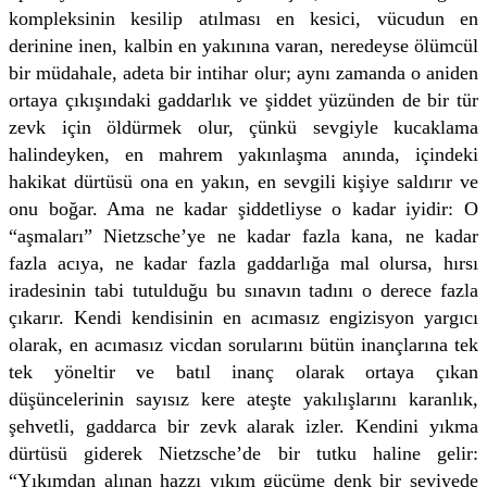
kompleksinin kesilip atılması en kesici, vücudun en
derinine inen, kalbin en yakınına varan, neredeyse ölümcül
bir müdahale, adeta bir intihar olur; aynı zamanda o aniden
ortaya çıkışındaki gaddarlık ve şiddet yüzünden de bir tür
zevk için öldürmek olur, çünkü sevgiyle kucaklama
halindeyken, en mahrem yakınlaşma anında, içindeki
hakikat dürtüsü ona en yakın, en sevgili kişiye saldırır ve
onu boğar. Ama ne kadar şiddetliyse o kadar iyidir: O
“aşmaları” Nietzsche’ye ne kadar fazla kana, ne kadar
fazla acıya, ne kadar fazla gaddarlığa mal olursa, hırsı
iradesinin tabi tutulduğu bu sınavın tadını o derece fazla
çıkarır. Kendi kendisinin en acımasız engizisyon yargıcı
olarak, en acımasız vicdan sorularını bütün inançlarına tek
tek yöneltir ve batıl inanç olarak ortaya çıkan
düşüncelerinin sayısız kere ateşte yakılışlarını karanlık,
şehvetli, gaddarca bir zevk alarak izler. Kendini yıkma
dürtüsü giderek Nietzsche’de bir tutku haline gelir:
“Yıkımdan alınan hazzı yıkım gücüme denk bir seviyede