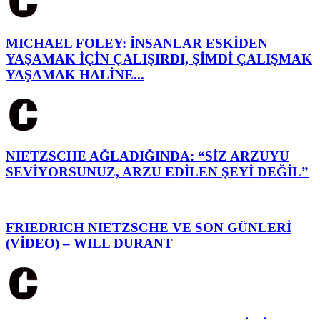
MICHAEL FOLEY: İNSANLAR ESKİDEN
YAŞAMAK İÇİN ÇALIŞIRDI, ŞİMDİ ÇALIŞMAK
YAŞAMAK HALİNE...
NIETZSCHE AĞLADIĞINDA: “SİZ ARZUYU
SEVİYORSUNUZ, ARZU EDİLEN ŞEYİ DEĞİL”
FRIEDRICH NIETZSCHE VE SON GÜNLERİ
(VİDEO) – WILL DURANT