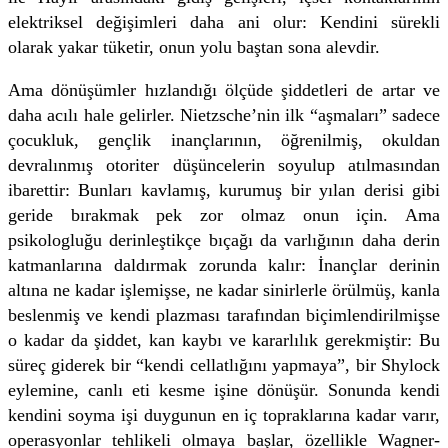
elektriksel değişimleri daha ani olur: Kendini sürekli
olarak yakar tüketir, onun yolu baştan sona alevdir.
Ama dönüşümler hızlandığı ölçüde şiddetleri de artar ve
daha acılı hale gelirler. Nietzsche’nin ilk “aşmaları” sadece
çocukluk, gençlik inançlarının, öğrenilmiş, okuldan
devralınmış otoriter düşüncelerin soyulup atılmasından
ibarettir: Bunları kavlamış, kurumuş bir yılan derisi gibi
geride bırakmak pek zor olmaz onun için. Ama
psikologluğu derinleştikçe bıçağı da varlığının daha derin
katmanlarına daldırmak zorunda kalır: İnançlar derinin
altına ne kadar işlemişse, ne kadar sinirlerle örülmüş, kanla
beslenmiş ve kendi plazması tarafından biçimlendirilmişse
o kadar da şiddet, kan kaybı ve kararlılık gerekmiştir: Bu
süreç giderek bir “kendi cellatlığını yapmaya”, bir Shylock
eylemine, canlı eti kesme işine dönüşür. Sonunda kendi
kendini soyma işi duygunun en iç topraklarına kadar varır,
operasyonlar tehlikeli olmaya başlar, özellikle Wagner-