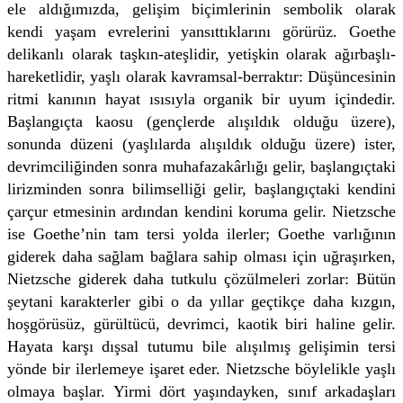
ele aldığımızda, gelişim biçimlerinin sembolik olarak
kendi yaşam evrelerini yansıttıklarını görürüz. Goethe
delikanlı olarak taşkın-ateşlidir, yetişkin olarak ağırbaşlı-
hareketlidir, yaşlı olarak kavramsal-berraktır: Düşüncesinin
ritmi kanının hayat ısısıyla organik bir uyum içindedir.
Başlangıçta kaosu (gençlerde alışıldık olduğu üzere),
sonunda düzeni (yaşlılarda alışıldık olduğu üzere) ister,
devrimciliğinden sonra muhafazakârlığı gelir, başlangıçtaki
lirizminden sonra bilimselliği gelir, başlangıçtaki kendini
çarçur etmesinin ardından kendini koruma gelir. Nietzsche
ise Goethe’nin tam tersi yolda ilerler; Goethe varlığının
giderek daha sağlam bağlara sahip olması için uğraşırken,
Nietzsche giderek daha tutkulu çözülmeleri zorlar: Bütün
şeytani karakterler gibi o da yıllar geçtikçe daha kızgın,
hoşgörüsüz, gürültücü, devrimci, kaotik biri haline gelir.
Hayata karşı dışsal tutumu bile alışılmış gelişimin tersi
yönde bir ilerlemeye işaret eder. Nietzsche böylelikle yaşlı
olmaya başlar. Yirmi dört yaşındayken, sınıf arkadaşları