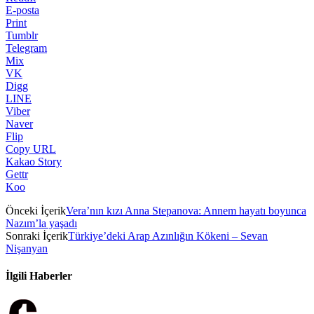
E-posta
Print
Tumblr
Telegram
Mix
VK
Digg
LINE
Viber
Naver
Flip
Copy URL
Kakao Story
Gettr
Koo
Önceki İçerik
Vera’nın kızı Anna Stepanova: Annem hayatı boyunca
Nazım’la yaşadı
Sonraki İçerik
Türkiye’deki Arap Azınlığın Kökeni – Sevan
Nişanyan
İlgili Haberler