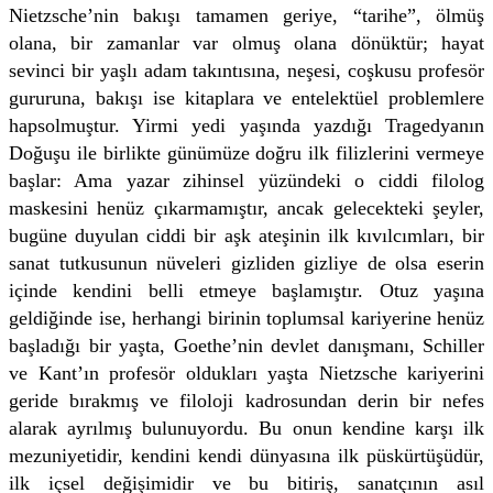
Nietzsche’nin bakışı tamamen geriye, “tarihe”, ölmüş
olana, bir zamanlar var olmuş olana dönüktür; hayat
sevinci bir yaşlı adam takıntısına, neşesi, coşkusu profesör
gururuna, bakışı ise kitaplara ve entelektüel problemlere
hapsolmuştur. Yirmi yedi yaşında yazdığı Tragedyanın
Doğuşu ile birlikte günümüze doğru ilk filizlerini vermeye
başlar: Ama yazar zihinsel yüzündeki o ciddi filolog
maskesini henüz çıkarmamıştır, ancak gelecekteki şeyler,
bugüne duyulan ciddi bir aşk ateşinin ilk kıvılcımları, bir
sanat tutkusunun nüveleri gizliden gizliye de olsa eserin
içinde kendini belli etmeye başlamıştır. Otuz yaşına
geldiğinde ise, herhangi birinin toplumsal kariyerine henüz
başladığı bir yaşta, Goethe’nin devlet danışmanı, Schiller
ve Kant’ın profesör oldukları yaşta Nietzsche kariyerini
geride bırakmış ve filoloji kadrosundan derin bir nefes
alarak ayrılmış bulunuyordu. Bu onun kendine karşı ilk
mezuniyetidir, kendini kendi dünyasına ilk püskürtüşüdür,
ilk içsel değişimidir ve bu bitiriş, sanatçının asıl