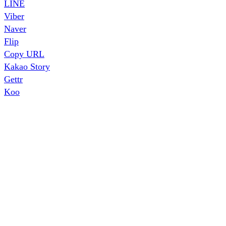
LINE
Viber
Naver
Flip
Copy URL
Kakao Story
Gettr
Koo