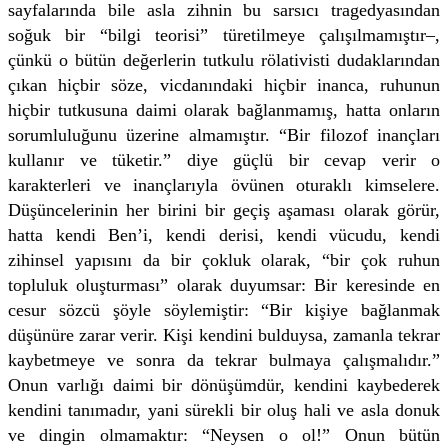
sayfalarında bile asla zihnin bu sarsıcı tragedyasından
soğuk bir “bilgi teorisi” türetilmeye çalışılmamıştır–,
çünkü o bütün değerlerin tutkulu rölativisti dudaklarından
çıkan hiçbir söze, vicdanındaki hiçbir inanca, ruhunun
hiçbir tutkusuna daimi olarak bağlanmamış, hatta onların
sorumluluğunu üzerine almamıştır. “Bir filozof inançları
kullanır ve tüketir.” diye güçlü bir cevap verir o
karakterleri ve inançlarıyla övünen oturaklı kimselere.
Düşüncelerinin her birini bir geçiş aşaması olarak görür,
hatta kendi Ben’i, kendi derisi, kendi vücudu, kendi
zihinsel yapısını da bir çokluk olarak, “bir çok ruhun
topluluk oluşturması” olarak duyumsar: Bir keresinde en
cesur sözcü şöyle söylemiştir: “Bir kişiye bağlanmak
düşünüre zarar verir. Kişi kendini bulduysa, zamanla tekrar
kaybetmeye ve sonra da tekrar bulmaya çalışmalıdır.”
Onun varlığı daimi bir dönüşümdür, kendini kaybederek
kendini tanımadır, yani sürekli bir oluş hali ve asla donuk
ve dingin olmamaktır: “Neysen o ol!” Onun bütün