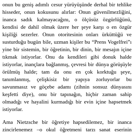
onun bu geniş adımlı cesur yürüyüşünde derhal bir tehlike
hisseder, onun kokusunu alırlar: Onun güvenilmezliğini,
inanca sadık kalmayacağını, o ölçüsüz özgürlüğünü,
kendisi de dahil olmak üzere her şeye karşı o en özgür
kişiliği sezerler. Onun otoritesinin onları ürküttüğü ve
susturduğu bugün bile, uzman kişiler bu “Prens Vogelfrei”ı
yine bir sistemin, bir öğretinin, bir dinin, bir mesajın içine
tıkmak istiyorlar. Onu da kendileri gibi donuk halde
istiyorlar, inançlara bağlanmış, çevresi bir dünya görüşüyle
örülmüş halde; tam da onu en çok korktuğu şeye,
tanımlanmış, çelişkisiz bir yapıya zorluyorlar bu
savunmasız ve göçebe adamı (zihnin sonsuz dünyasını
keşfetti diye), onu bir tapınağın, hiçbir zaman sahip
olmadığı ve hayalini kurmadığı bir evin içine hapsetmek
istiyorlar.
Ama Nietzsche bir öğretiye hapsedilemez, bir inanca
zincirlenemez –o okul öğretmeni tarzı sanat eserinin