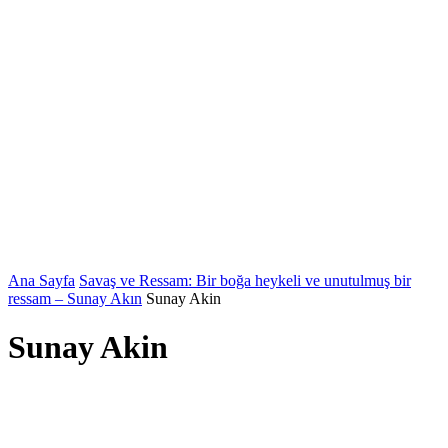
Ana Sayfa
Savaş ve Ressam: Bir boğa heykeli ve unutulmuş bir
ressam – Sunay Akın
Sunay Akin
Sunay Akin