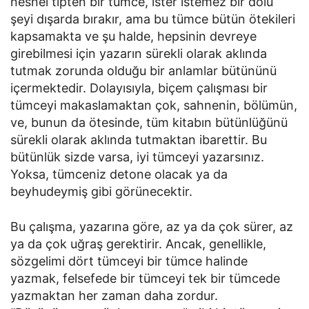
nesnel tipten bir tümce, ister istemez bir dolu
şeyi dışarda bırakır, ama bu tümce bütün ötekileri
kapsamakta ve şu halde, hepsinin devreye
girebilmesi için yazarın sürekli olarak aklında
tutmak zorunda olduğu bir anlamlar bütününü
içermektedir. Dolayısıyla, biçem çalışması bir
tümceyi makaslamaktan çok, sahnenin, bölümün,
ve, bunun da ötesinde, tüm kitabın bütünlüğünü
sürekli olarak aklında tutmaktan ibarettir. Bu
bütünlük sizde varsa, iyi tümceyi yazarsınız.
Yoksa, tümceniz detone olacak ya da
beyhudeymiş gibi görünecektir.
Bu çalışma, yazarına göre, az ya da çok sürer, az
ya da çok uğraş gerektirir. Ancak, genellikle,
sözgelimi dört tümceyi bir tümce halinde
yazmak, felsefede bir tümceyi tek bir tümcede
yazmaktan her zaman daha zordur.