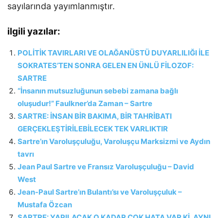
sayılarında yayımlanmıştır.
ilgili yazılar:
POLİTİK TAVIRLARI VE OLAĞANÜSTÜ DUYARLILIĞI İLE
SOKRATES’TEN SONRA GELEN EN ÜNLÜ FİLOZOF:
SARTRE
“İnsanın mutsuzluğunun sebebi zamana bağlı
oluşudur!” Faulkner’da Zaman – Sartre
SARTRE: İNSAN BİR BAKIMA, BİR TAHRİBATI
GERÇEKLEŞTİRİLEBİLECEK TEK VARLIKTIR
Sartre’ın Varoluşçuluğu, Varoluşçu Marksizmi ve Aydın
tavrı
Jean Paul Sartre ve Fransız Varoluşçuluğu – David
West
Jean-Paul Sartre’ın Bulantı’sı ve Varoluşçuluk –
Mustafa Özcan
SARTRE: YAPILACAK O KADAR ÇOK HATA VAR Kİ, AYNI