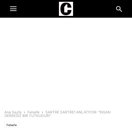
Ana Sayfa
Felsefe
SARTRE SARTRE’I ANLATIYOR: “İNSAN
GEREKSİZ BİR TUTKUDUR!”
Felsefe