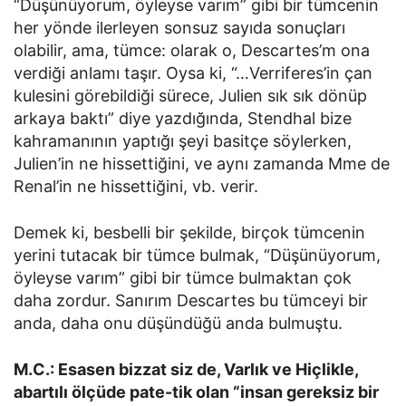
“Düşünüyorum, öyleyse varım” gibi bir tümcenin
her yönde ilerleyen sonsuz sayıda sonuçları
olabilir, ama, tümce: olarak o, Descartes’m ona
verdiği anlamı taşır. Oysa ki, “…Verriferes’in çan
kulesini görebildiği sürece, Julien sık sık dönüp
arkaya baktı” diye yazdığında, Stendhal bize
kahramanının yaptığı şeyi basitçe söylerken,
Julien’in ne hissettiğini, ve aynı zamanda Mme de
Renal’in ne hissettiğini, vb. verir.
Demek ki, besbelli bir şekilde, birçok tümcenin
yerini tutacak bir tümce bulmak, “Düşünüyorum,
öyleyse varım” gibi bir tümce bulmaktan çok
daha zordur. Sanırım Descartes bu tümceyi bir
anda, daha onu düşündüğü anda bulmuştu.
M.C.: Esasen bizzat siz de, Varlık ve Hiçlikle,
abartılı ölçüde pate-tik olan “insan gereksiz bir