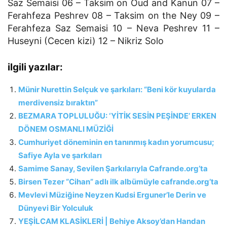
Saz Semaisi 06 – Taksim on Oud and Kanun 07 –
Ferahfeza Peshrev 08 – Taksim on the Ney 09 –
Ferahfeza Saz Semaisi 10 – Neva Peshrev 11 –
Huseyni (Cecen kizi) 12 – Nikriz Solo
ilgili yazılar:
Münir Nurettin Selçuk ve şarkıları: “Beni kör kuyularda
merdivensiz bıraktın”
BEZMARA TOPLULUĞU: ‘YİTİK SESİN PEŞİNDE’ ERKEN
DÖNEM OSMANLI MÜZİĞİ
Cumhuriyet döneminin en tanınmış kadın yorumcusu;
Safiye Ayla ve şarkıları
Samime Sanay, Sevilen Şarkılarıyla Cafrande.org’ta
Birsen Tezer “Cihan” adlı ilk albümüyle cafrande.org’ta
Mevlevi Müziğine Neyzen Kudsi Erguner’le Derin ve
Dünyevi Bir Yolculuk
YEŞİLCAM KLASİKLERİ | Behiye Aksoy’dan Handan