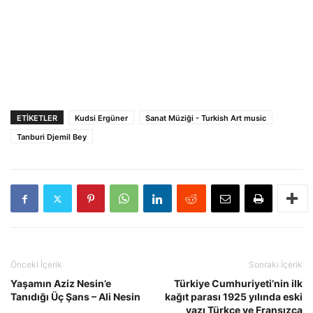
ETIKETLER
Kudsi Ergüner
Sanat Müziği - Turkish Art music
Tanburi Djemil Bey
Önceki İçerik
Sonraki İçerik
Yaşamın Aziz Nesin’e
Türkiye Cumhuriyeti’nin ilk
Tanıdığı Üç Şans – Ali Nesin
kağıt parası 1925 yılında eski
yazı Türkçe ve Fransızca