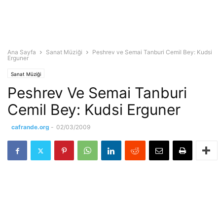
Ana Sayfa
Sanat Müziği
Peshrev ve Semai Tanburi Cemil Bey: Kudsi
Erguner
Sanat Müziği
Peshrev Ve Semai Tanburi
Cemil Bey: Kudsi Erguner
cafrande.org
-
02/03/2009