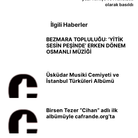
olarak basıldı
İlgili Haberler
BEZMARA TOPLULUĞU: ‘YİTİK
SESİN PEŞİNDE’ ERKEN DÖNEM
OSMANLI MÜZİĞİ
Üsküdar Musiki Cemiyeti ve
İstanbul Türküleri Albümü
Birsen Tezer “Cihan” adlı ilk
albümüyle cafrande.org’ta