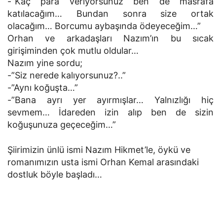
-”Kaç para veriyorsunuz ben de masrafa
katılacağım… Bundan sonra size ortak
olacağım… Borcumu aybaşında ödeyeceğim…”
Orhan ve arkadaşları Nazım’ın bu sıcak
girişiminden çok mutlu oldular…
Nazım yine sordu;
-”Siz nerede kalıyorsunuz?..”
-”Aynı koğuşta…”
-”Bana ayrı yer ayırmışlar… Yalnızlığı hiç
sevmem… İdareden izin alıp ben de sizin
koğuşunuza geçeceğim…”
Şiirimizin ünlü ismi Nazım Hikmet’le, öykü ve
romanımızın usta ismi Orhan Kemal arasındaki
dostluk böyle başladı…