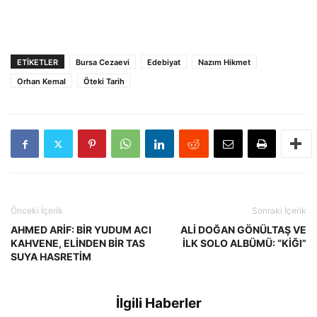
ETIKETLER
Bursa Cezaevi
Edebiyat
Nazım Hikmet
Orhan Kemal
Öteki Tarih
Önceki İçerik
Sonraki İçerik
AHMED ARİF: BİR YUDUM ACI
ALİ DOĞAN GÖNÜLTAŞ VE
KAHVENE, ELİNDEN BİR TAS
İLK SOLO ALBÜMÜ: “KİĞI”
SUYA HASRETİM
İlgili Haberler