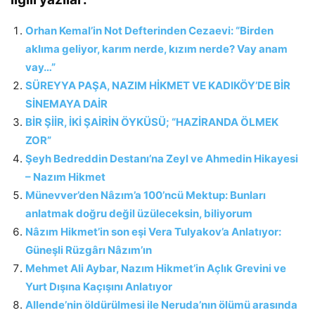
Orhan Kemal’in Not Defterinden Cezaevi: “Birden
aklıma geliyor, karım nerde, kızım nerde? Vay anam
vay…”
SÜREYYA PAŞA, NAZIM HİKMET VE KADIKÖY’DE BİR
SİNEMAYA DAİR
BİR ŞİİR, İKİ ŞAİRİN ÖYKÜSÜ; “HAZİRANDA ÖLMEK
ZOR”
Şeyh Bedreddin Destanı’na Zeyl ve Ahmedin Hikayesi
– Nazım Hikmet
Münevver’den Nâzım’a 100’ncü Mektup: Bunları
anlatmak doğru değil üzüleceksin, biliyorum
Nâzım Hikmet’in son eşi Vera Tulyakov’a Anlatıyor:
Güneşli Rüzgârı Nâzım’ın
Mehmet Ali Aybar, Nazım Hikmet’in Açlık Grevini ve
Yurt Dışına Kaçışını Anlatıyor
Allende’nin öldürülmesi ile Neruda’nın ölümü arasında