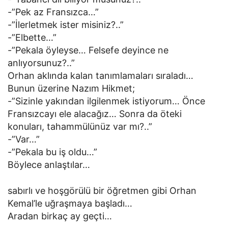
-”Pek az Fransızca…”
-”İlerletmek ister misiniz?..”
-”Elbette…”
-”Pekala öyleyse… Felsefe deyince ne
anlıyorsunuz?..”
Orhan aklında kalan tanımlamaları sıraladı…
Bunun üzerine Nazım Hikmet;
-”Sizinle yakından ilgilenmek istiyorum… Önce
Fransızcayı ele alacağız… Sonra da öteki
konuları, tahammülünüz var mı?..”
-”Var…”
-”Pekala bu iş oldu…”
Böylece anlaştılar…
sabırlı ve hoşgörülü bir öğretmen gibi Orhan
Kemal’le uğraşmaya başladı…
Aradan birkaç ay geçti…