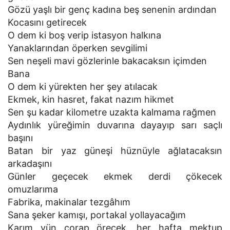
Gözü yaşlı bir genç kadına beş senenin ardından
Kocasını getirecek
O dem ki boş verip istasyon halkına
Yanaklarından öperken sevgilimi
Sen neşeli mavi gözlerinle bakacaksın içimden
Bana
O dem ki yürekten her şey atılacak
Ekmek, kin hasret, fakat nazım hikmet
Sen şu kadar kilometre uzakta kalmama rağmen
Aydınlık yüreğimin duvarına dayayıp sarı saçlı
başını
Batan bir yaz güneşi hüznüyle ağlatacaksın
arkadaşını
Günler geçecek ekmek derdi çökecek
omuzlarıma
Fabrika, makinalar tezgâhım
Sana şeker kamışı, portakal yollayacağım
Karım yün çorap örecek, her hafta mektup