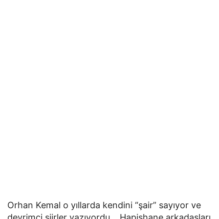
Orhan Kemal o yıllarda kendini “şair” sayıyor ve
devrimci şiirler yazıyordu… Hapishane arkadaşları