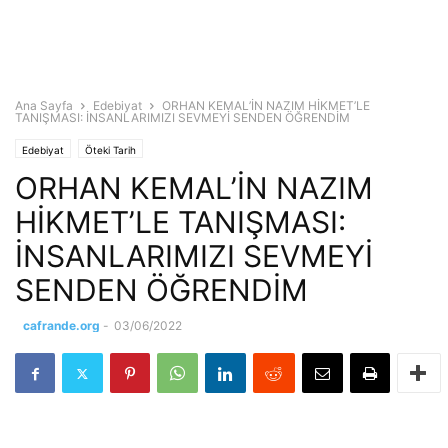
Ana Sayfa
Edebiyat
ORHAN KEMAL’İN NAZIM HİKMET’LE
TANIŞMASI: İNSANLARIMIZI SEVMEYİ SENDEN ÖĞRENDİM
Edebiyat
Öteki Tarih
ORHAN KEMAL’İN NAZIM
HİKMET’LE TANIŞMASI:
İNSANLARIMIZI SEVMEYİ
SENDEN ÖĞRENDİM
cafrande.org
-
03/06/2022