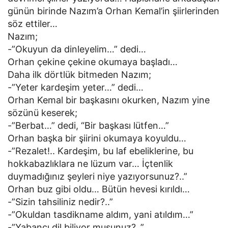
günün birinde Nazım’a Orhan Kemal’in şiirlerinden
söz ettiler…
Nazım;
-”Okuyun da dinleyelim…” dedi…
Orhan çekine çekine okumaya başladı…
Daha ilk dörtlük bitmeden Nazım;
-”Yeter kardeşim yeter…” dedi…
Orhan Kemal bir başkasını okurken, Nazım yine
sözünü keserek;
-”Berbat…” dedi, “Bir başkası lütfen…”
Orhan başka bir şiirini okumaya koyuldu…
-”Rezalet!.. Kardeşim, bu laf ebeliklerine, bu
hokkabazlıklara ne lüzum var… İçtenlik
duymadığınız şeyleri niye yazıyorsunuz?..”
Orhan buz gibi oldu… Bütün hevesi kırıldı…
-”Sizin tahsiliniz nedir?..”
-”Okuldan tasdikname aldım, yani atıldım…”
-”Yabancı dil biliyor musunuz?..”