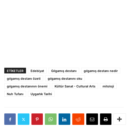
ETIKETLER
Edebiyat
Gılgamış destanı
gılgamış destanı nedir
gılgamış destanı özeti
gılgamış destanını oku
gılgamış destanının önemi
Kültür Sanat - Cultural Arts
mitoloji
Nuh Tufanı
Uygarlık Tarihi