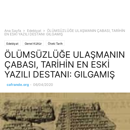
Ana Sayfa
Edebiyat
ÖLÜMSÜZLÜĞE ULAŞMANIN ÇABASI, TARİHİN
EN ESKİ YAZILI DESTANI: GILGAMIŞ
Edebiyat
Genel Kültür
Öteki Tarih
ÖLÜMSÜZLÜĞE ULAŞMANIN
ÇABASI, TARİHİN EN ESKİ
YAZILI DESTANI: GILGAMIŞ
cafrande.org
-
06/04/2020