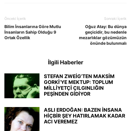
Önceki İçerik
Sonraki İçerik
Bilim İnsanlarına Göre Mutlu
Oğuz Atay: Bu dünya
İnsanların Sahip Olduğu 9
geçicidir, bu nedenle
Ortak Özellik
mezarlıklar gözümüzün
önünde bulunmalı
İlgili Haberler
STEFAN ZWEİG’TEN MAKSİM
GORKİ’YE MEKTUP: TOPLUM
MİLLİYETÇİ ÇILGINLIĞIN
PEŞİNDEN GİDİYOR
ASLI ERDOĞAN: BAZEN İNSANA
HİÇBİR ŞEY HATIRLAMAK KADAR
ACI VEREMEZ