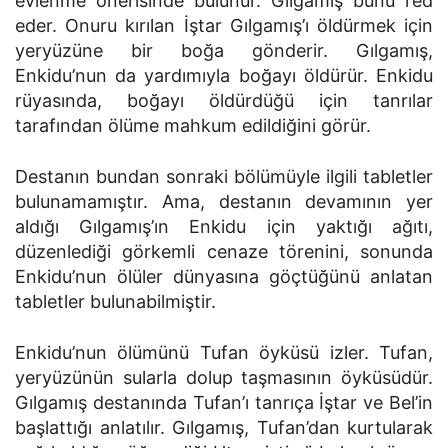
evlenme önerisinde bulunur. Gılgamış bunu red
eder. Onuru kırılan İştar Gılgamış’ı öldürmek için
yeryüzüne bir boğa gönderir. Gılgamış,
Enkidu’nun da yardımıyla boğayı öldürür. Enkidu
rüyasında, boğayı öldürdüğü için tanrılar
tarafından ölüme mahkum edildiğini görür.
Destanın bundan sonraki bölümüyle ilgili tabletler
bulunamamıştır. Ama, destanın devamının yer
aldığı Gılgamış’ın Enkidu için yaktığı ağıtı,
düzenlediği görkemli cenaze törenini, sonunda
Enkidu’nun ölüler dünyasına göçtüğünü anlatan
tabletler bulunabilmiştir.
Enkidu’nun ölümünü Tufan öyküsü izler. Tufan,
yeryüzünün sularla dolup taşmasının öyküsüdür.
Gılgamış destanında Tufan’ı tanrıça İştar ve Bel’in
başlattığı anlatılır. Gılgamış, Tufan’dan kurtularak