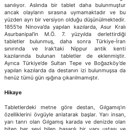
sanılıyor. Aslında bir tablet daha bulunmuştur
ancak olayların sırasına uymamaktadır ve bu
yüzden ayrı bir versiyon olduğu düşünülmektedir.
1855’te Ninova’da yapılan kazılarda, Asur Kralı
Asurbanipal’in M.Ö. 7. yüzyılda derlettirdiği
tabletler bulunmuş, daha sonra Türkiye-İran
sınırında ve Irak’taki Nippur antik kenti
kazılarında bulunan tabletler de eklenmiştir.
Ayrıca Türkiye’de Sultan Tepe ve Boğazköy’de
yapılan kazılarda da destanın izi bulunmuşsa da
henüz tümü gün ışığına çıkarılmamıştır.
Hikaye
Tabletlerdeki metne göre destan, Gılgamış’ın
özelliklerini övgüyle anlatarak başlar. Yarı insan,
yarı tanrı olan Gılgamış karada ve denizde olan
biten her şeyi bilen başarılı bir yapı ustası ve