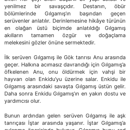
yenilmez bir savaşçıdır. Destanın, öbür
bölümlerinde Gılgamış’ın başından geçen
serüvenler anlatılır. Derinlemesine hikâye türünün
en olağan üstü biçimde anlatıldığı Gılgamış
akılların tamamen özgür ve doğaçlama
melekesini gözler önüne sermektedir.
İlk serüven Gılgamış ile Gök tanrısı Anu arasında
geçer. Halkına acımasız davrandığı için Gılgamış’a
öfkelenen Anu, onu öldürmek için vahşi bir
hayvan olan Enkidu’yu üzerine salar. Enkidu ile
Gılgamış arasındaki savaşta Gılgamış üstün gelir.
Daha sonra Enkidu Gılgamış’ın en yakın dostu ve
yardımcısı olur.
Bunun ardından gelen serüven Gılgamış ile aşk
tanrıçası İştar arasında yaşanır. İştar Gılgamış’a