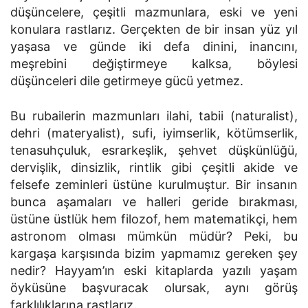
düşüncelere, çeşitli mazmunlara, eski ve yeni
konulara rastlarız. Gerçekten de bir insan yüz yıl
yaşasa ve günde iki defa dinini, inancını,
meşrebini değiştirmeye kalksa, böylesi
düşünceleri dile getirmeye gücü yetmez.
Bu rubailerin mazmunları ilahi, tabii (naturalist),
dehri (materyalist), sufi, iyimserlik, kötümserlik,
tenasuhçuluk, esrarkeşlik, şehvet düşkünlüğü,
dervişlik, dinsizlik, rintlik gibi çeşitli akide ve
felsefe zeminleri üstüne kurulmuştur. Bir insanın
bunca aşamaları ve halleri geride bırakması,
üstüne üstlük hem filozof, hem matematikçi, hem
astronom olması mümkün müdür? Peki, bu
kargaşa karşısında bizim yapmamız gereken şey
nedir? Hayyam’ın eski kitaplarda yazılı yaşam
öyküsüne başvuracak olursak, aynı görüş
farklılıklarına rastlarız.