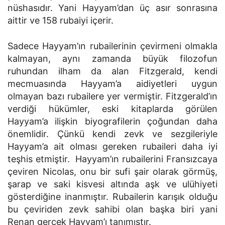
nüshasıdır. Yani Hayyam’dan üç asır sonrasına
aittir ve 158 rubaiyi içerir.
Sadece Hayyam’ın rubailerinin çevirmeni olmakla
kalmayan, aynı zamanda büyük filozofun
ruhundan ilham da alan Fitzgerald, kendi
mecmuasında Hayyam’a aidiyetleri uygun
olmayan bazı rubailere yer vermiştir. Fitzgerald’ın
verdiği hükümler, eski kitaplarda görülen
Hayyam’a ilişkin biyografilerin çoğundan daha
önemlidir. Çünkü kendi zevk ve sezgileriyle
Hayyam’a ait olması gereken rubaileri daha iyi
teşhis etmiştir. Hayyam’ın rubailerini Fransızcaya
çeviren Nicolas, onu bir sufi şair olarak görmüş,
şarap ve saki kisvesi altında aşk ve ulühiyeti
gösterdiğine inanmıştır. Rubailerin karışık olduğu
bu çeviriden zevk sahibi olan başka biri yani
Renan gerçek Hayyam’ı tanımıştır.