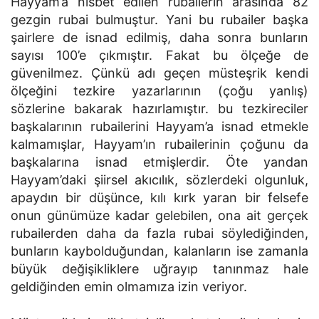
Hayyam’a nisbet edilen rubailerin arasında 82
gezgin rubai bulmuştur. Yani bu rubailer başka
şairlere de isnad edilmiş, daha sonra bunların
sayısı 100’e çıkmıştır. Fakat bu ölçeğe de
güvenilmez. Çünkü adı geçen müsteşrik kendi
ölçeğini tezkire yazarlarının (çoğu yanlış)
sözlerine bakarak hazırlamıştır. bu tezkireciler
başkalarının rubailerini Hayyam’a isnad etmekle
kalmamışlar, Hayyam’ın rubailerinin çoğunu da
başkalarına isnad etmişlerdir. Öte yandan
Hayyam’daki şiirsel akıcılık, sözlerdeki olgunluk,
apaydın bir düşünce, kılı kırk yaran bir felsefe
onun günümüze kadar gelebilen, ona ait gerçek
rubailerden daha da fazla rubai söylediğinden,
bunların kaybolduğundan, kalanların ise zamanla
büyük değişikliklere uğrayıp tanınmaz hale
geldiğinden emin olmamıza izin veriyor.