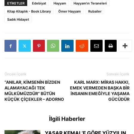
ETIKETLER
Edebiyat
Hayyam
Hayyam'ın Teraneleri
Kitap Kitaplık - Book Library
Ömer Hayyam
Rubailer
Sadık Hidayet
Önceki İçerik
Sonraki İçerik
“ANILAR, KİMSENİN BİZDEN
KARL MARX: MİRAS HAKKI,
ALAMAYACAĞI TEK
EMEK VERMEDEN BAŞKA BİR
MÜLKÜMÜZDÜR” BÜTÜN
İNSANIN EMEĞİYLE YAŞAMA
KÜÇÜK ÇİÇEKLER – ADORNO
GÜCÜDÜR
İlgili Haberler
YAŞAR KEMAL’E GÖRE YÜZYILIN