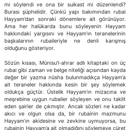
mi söylendi ve ona bir suikast mi düzenlendi?
Burası şüphelidir. Çünkü yapı bakımından rubai
Hayyam’dan sonraki dönemlere ait görünüyor.
Ama her halükarda bunu söyleyenin Hayyam
hakkındaki yargısını ve Hayyam’ın teranelerinin
başkalarının rubaileriyle ne denli karışmış
olduğunu gösteriyor.
Sözün kısası, Münisu’l-ahrar adlı kitaptaki on üç
rubai gibi zaman ve belge niteliği açısından kayda
değer bir yazma nüsha bulunmadıkça Hayyam’a
ait teraneler hakkında kesin bir şey söylemek
oldukça güçtür. Üstelik Hayyam’ın mizacına ve
meşrebine uygun rubailer söyleyen ve onu taklit
eden şairler de çıkmıştır. Ancak sözleri ne kadar
akıcı ve olgun olsa da, bir rubainin mazmunu
Hayyam’ın akidesine ve zevkine uymuyorsa, bu
rubainin Hayyam’a ait olmadığını söylemeye cüret