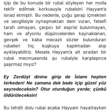
içip de bu konuda bir rubai söyleyen her molla
tekfir edilmek korkusuyla rubaisini Hayyam’a
isnad etmiştir. Bu nedenle, çoğu şarap içmekten
ve sevgilisiyle oynaşmaktan dem vuran, felsefi
tarafı olmayan, çarpıcı bir esprisi bulunmayan,
ham ve afyonlu düşüncelerden kaynaklanan,
gevşek ve kaba mecazlı sözler bulunduran
rubaileri hiç kuşkuya kapılmadan atıp
ayıklayabiliriz. Mesela Hayyam’a ait sıradan bir
rubai mecmuasında şu rubaiyle karşılaşınca
şaşırmaz mıyız?
Ey Zerdüşt dinine girip de İslamı hepten
terkeden! Ne zamana dek bade içip güzel yüz
seyredeceksin? Otur oturduğun yerde; çünkü
öldürüleceksin!
Bu tehdit dolu rubai acaba Hayyam hayattayken