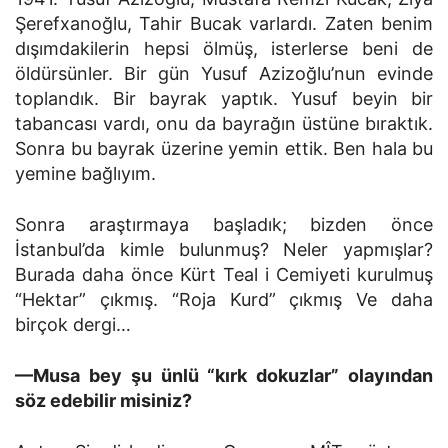
Şerefxanoğlu, Tahir Bucak varlardı. Zaten be­nim
dışımdakilerin hepsi ölmüş, isterlerse beni de
öldürsünler. Bir gün Yusuf Azizoğlu’nun evinde
toplandık. Bir bay­rak yaptık. Yusuf beyin bir
tabancası vardı, onu da bayrağın üstüne bıraktık.
Sonra bu bayrak üzerine yemin ettik. Ben hala bu
yemine bağlıyım.
Sonra araştırmaya başladık; bizden önce
İstanbul’da kimle bulunmuş? Neler yapmışlar?
Burada daha önce Kürt Teal i Cemiyeti kurulmuş
“Hektar” çıkmış. “Roja Kurd” çıkmış Ve daha
birçok dergi…
—Musa bey şu ünlü “kırk dokuzlar” olayından
söz edebilir misiniz?