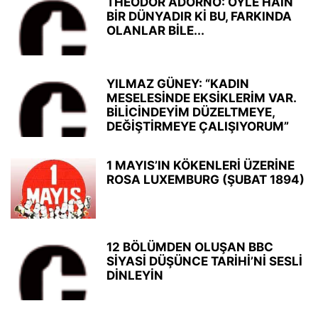
THEODOR ADORNO: ÖYLE HAİN
BİR DÜNYADIR Kİ BU, FARKINDA
OLANLAR BİLE...
YILMAZ GÜNEY: “KADIN
MESELESİNDE EKSİKLERİM VAR.
BİLİCİNDEYİM DÜZELTMEYE,
DEĞİŞTİRMEYE ÇALIŞIYORUM”
1 MAYIS’IN KÖKENLERİ ÜZERİNE
ROSA LUXEMBURG (ŞUBAT 1894)
12 BÖLÜMDEN OLUŞAN BBC
SİYASİ DÜŞÜNCE TARİHİ’Nİ SESLİ
DİNLEYİN