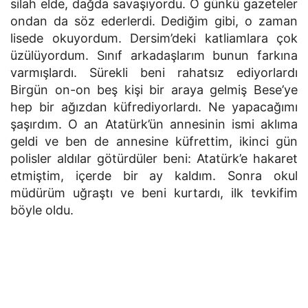
silah elde, dağda savaşıyordu. O günkü gazeteler
ondan da söz ederlerdi. Dediğim gibi, o zaman
lisede okuyordum. Dersim’deki katli­amlara çok
üzülüyordum. Sınıf arkadaşlarım bunun farkına
varmışlardı. Sürekli beni rahatsız ediyorlardı
Birgün on-on beş kişi bir araya gelmiş Bese’ye
hep bir ağızdan küfrediyor­lardı. Ne yapacağımı
şaşırdım. O an Atatürk’ün annesinin ismi aklıma
geldi ve ben de annesine küfrettim, ikinci gün
polisler aldılar götürdüler beni: Atatürk’e hakaret
etmiştim, içerde bir ay kaldım. Sonra okul
müdürüm uğraştı ve beni kurtardı, ilk tevkifim
böyle oldu.