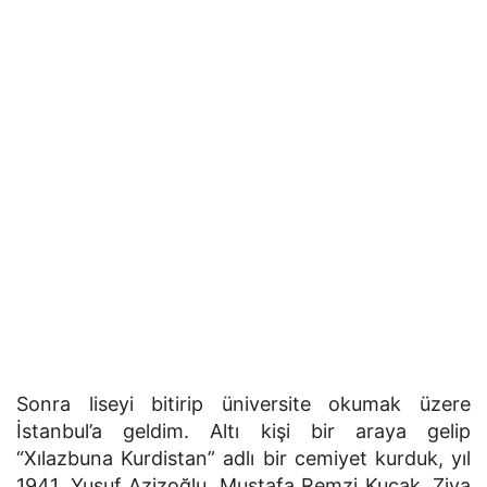
Sonra liseyi bitirip üniversite okumak üzere
İstanbul’a gel­dim. Altı kişi bir araya gelip
“Xılazbuna Kurdistan” adlı bir cemiyet kurduk, yıl
1941. Yusuf Azizoğlu, Mustafa Remzi Kucak, Ziya