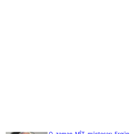
O zaman MÎT müsteşarı Ergün