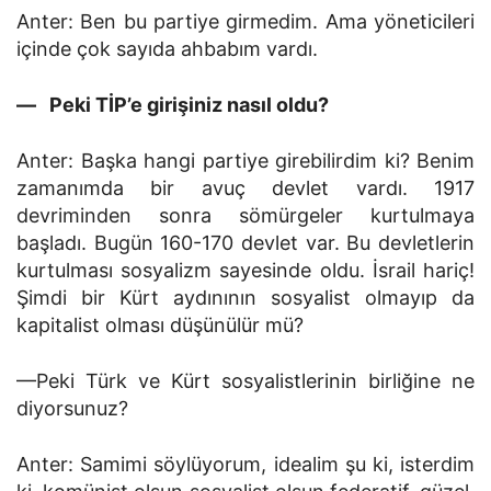
Anter: Ben bu partiye girmedim. Ama yöneticileri
içinde çok sayıda ahbabım vardı.
— Peki TİP’e girişiniz nasıl oldu?
Anter: Başka hangi partiye girebilirdim ki? Benim
zama­nımda bir avuç devlet vardı. 1917
devriminden sonra sömür­geler kurtulmaya
başladı. Bugün 160-170 devlet var. Bu dev­letlerin
kurtulması sosyalizm sayesinde oldu. İsrail hariç!
Şimdi bir Kürt aydınının sosyalist olmayıp da
kapitalist olma­sı düşünülür mü?
—Peki Türk ve Kürt sosyalistlerinin birliğine ne
diyorsu­nuz?
Anter: Samimi söylüyorum, idealim şu ki, isterdim