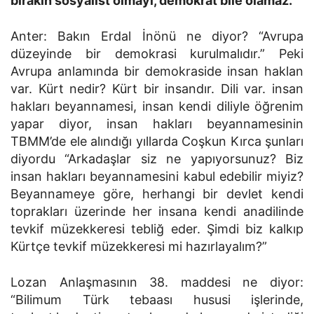
bırakın sosyalist olmayı, demokrat bile olamaz.”
Anter: Bakın Erdal İnönü ne diyor? “Avrupa
düzeyinde bir demokrasi kurulmalıdır.” Peki
Avrupa anlamında bir de­mokraside insan haklan
var. Kürt nedir? Kürt bir insandır. Dili var. insan
hakları beyannamesi, insan kendi diliyle öğre­nim
yapar diyor, insan hakları beyannamesinin
TBMM’de ele alındığı yıllarda Coşkun Kırca şunları
diyordu “Arkadaşlar siz ne yapıyorsunuz? Biz
insan hakları beyannamesini kabul edebilir miyiz?
Beyannameye göre, herhangi bir devlet kendi
toprakları üzerinde her insana kendi anadilinde
tevkif müzek­keresi tebliğ eder. Şimdi biz kalkıp
Kürtçe tevkif müzekkeresi mi hazırlayalım?”
Lozan Anlaşmasının 38. maddesi ne diyor:
“Bilimum Türk tebaası hususi işlerinde,