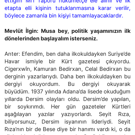
ettiğim MÎT raporu hükümetçe ele alınır ve ilk
etapta elli kişinin tutuklanmasına karar verilir,
böylece zamanla bin kişiyi tamamlayacaklardır.
Mevlüt İlgin: Musa bey, politik yaşamınızın ilk
dönelerinden başlayalım isterseniz.
Anter: Efendim, ben daha ilkokuldayken Suriye’de
Havar ismiyle bir Kürt gazetesi çıkıyordu.
Cigerxwîn, Kamuran Bedirxan, Celal Bedirxan bu
derginin yazarlarıydı. Daha ben ilkokuldayken bu
dergiyi okuyordum. Bu dergiyi okuyarak
büyüdüm. 1937 yılında Adana’da lisede okuduğum
yıllar­da Dersim olayları oldu. Dersim’de yapılan,
bir soykırımdı. Her gün gazeteler Kürtleri
aşağılayan yazılar yazıyorlardı. Seyit Rıza,
biliyorsunuz, Dersim isyanının lideriydi. Seyit
Rıza’nın bir de Bese diye bir hanımı vardı ki, o da