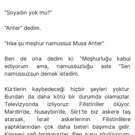
“Soyadın yok mu?”
“Anter” dedim.
“Haa şu meşhur namussuz Musa Anter”
Ben de ona dedim ki: “Meşhurluğu kabul
ediyorum ama, namussuzluğu asla “Sen
namussuzsun demek istedim.
Kürtlerin kaybedeceği hiçbir şeyleri yoktur.
Bundan da daha kötü bir durumda olamazlar.
Televizyonda izliyoruz: Fi­listinliler ölüyor.
Mardin’de, Nusaybin’de, Siirt’te biz askere taş
atarsak, İsrail askerlerinin Filistinlilere
yaptıklarından çok daha beteri başımıza gelir.
Kimseyi sağ bırakmazlar. Ben şunu söylüyorum: