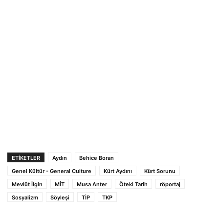
ETIKETLER
Aydın
Behice Boran
Genel Kültür - General Culture
Kürt Aydını
Kürt Sorunu
Mevlüt İlgin
MİT
Musa Anter
Öteki Tarih
röportaj
Sosyalizm
Söyleşi
TİP
TKP