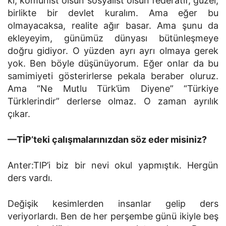
ki, komünist olsun sosyalist olsun federatif, güzel,
birlikte bir devlet kuralım. Ama eğer bu
olmayacaksa, realite ağır basar. Ama şunu da
ekleyeyim, günümüz dünyası bütünleşmeye
doğru gidiyor. O yüzden ayrı ayrı olmaya gerek
yok. Ben böyle düşünüyorum. Eğer onlar da bu
samimiyeti gösterirlerse pekala beraber oluruz.
Ama “Ne Mutlu Türk’üm Diyene” “Türkiye
Türklerindir” derlerse olmaz. O zaman ayrılık
çıkar.
—TİP’teki çalışmalarınızdan söz eder misiniz?
Anter:TlP’i biz bir nevi okul yapmıştık. Hergün
ders vardı.
Değişik kesimlerden insanlar gelip ders
veriyorlardı. Ben de her perşembe günü ikiyle beş