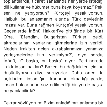
toplantılarda, ticaret sahasında her yerde istediği
dili kullanır ve hükümet buna kayıt koyamaz.” Peki
sen ne yapıyorsun? Kürtçeyi yasaklıyorsun.
Halbuki bu anlaşmanın altında Türk devletinin
imzası var. Buna rağmen Kürtçe’yi yasaklıyorsun.
Geçenlerde İnönü Hakkari’ye git­tiğinde bir Kürt
O’na, “Efendim, Bulgaristan Türkleri geldi,
akrabalarının yanlarına gitmelerine izin verildi.
Neden Irak’tan gelen akrabalarımızın yanımıza
yerleşmelerine izin verilmiyor?”, diye sordu,
İnönü, “O başka, bu başka” diyor. Peki nerede
kaldı insan hakları? Bazen bu dağdakiler için ne
düşünüyorsun diye soruyorlar. Daha önce de
açıkladım, insan­lığın, kanunun olmadığı yerde,
insan haklarından söz edilme­diği bir yerde başka
ne yapılabilir ki?
Tekrar söylüyorum: Bizim anladığımız anlamda bir