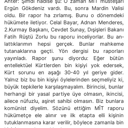
Anter: Şimdi hadise şu: O zaman MÎT müsteşarı
Ergün Gökdeniz vardı. Bu, sonra Mardin Valisi
oldu. Bir rapor ha zırlamış. Bunu o dönemdeki
hükümete iletiyor. Celal Bayar, Adnan Menderes,
2.Kurmay Başkanı, Cevdet Sunay, Dışişleri Bakanı
Fatih Rüştü Zorlu bu raporu inceliyorlar. Bu an­
lattıklarımın hepsi gerçek. Bunlar mahkeme
tutanaklarına geç­ti. Yön dergisi bu raporları
yayınladı. Rapor şunu diyordu: Eğer bütün
entellektüel Kürtlerden bin kişiyi yok edersek,
Kürt sorunu en aşağı 30-40 yıl geriye gider.
Yalnız biz bu bin kişiyi öylelerinden seçmeliyiz ki,
büyük tepkilerle karşılaşmayalım. Birincisi, bunlar
herhangi bir yasal partiye üye olmasın, ikincisi,
ailece nüfuzlu, aşiret sahibi olmasın. Biz bunlara
komünist diyelim. Sözünü ettiğim MÎT raporu
hükümetçe ele alınır ve ilk etapta elli kişinin
tutuklanmasına karar verilir, böylece zamanla bin