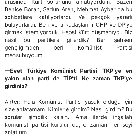
arasında Kürt sorununu anlatıyordum. Bazen
Behice Boran, Sadun Aren, Mehmet Aybar da bu
sohbetlere katılıyorlardı. Ve pekçok yararlı
buluyorlar­dı. Ben ve arkadaşlarım CHP ve DP’ye
girmek istemiyorduk. Hepsi Kürt düşmanıydı. Biz
nasıl bu partilere girerdik? Ben şahsen
gençliğimden beri Komünist Partisi
mensubuydum.
—Evet Türkiye Komünist Partisi. TKP’ye en
yakın olan parti de TİP’ti. Ne zaman TKP’ye
girdiniz?
Anter: Hala Komünist Partisi yasak olduğu için
size anlat­amam. Kimlerle girdim? Nasıl girdim? Bu
sorular şimdilik kalsın. Ama ilerde inşallah
komünist partisi kurulur da, o za­man her şeyi
anlatırım.