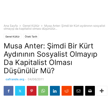
Ana Sayfa
Genel Kültür
Musa Anter: Şimdi bir Kürt aydınının sosyalist
olmayıp da kapitalist olma­sı düşünülür...
Genel Kültür
Öteki Tarih
Musa Anter: Şimdi Bir Kürt
Aydınının Sosyalist Olmayıp
Da Kapitalist Olma­sı
Düşünülür Mü?
cafrande.org
-
04/06/2011