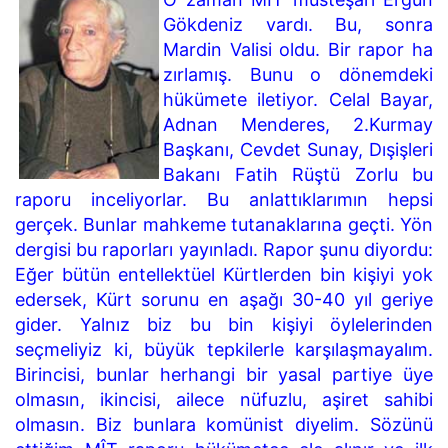
Gökdeniz vardı. Bu, sonra
Mardin Valisi oldu. Bir rapor ha
zırlamış. Bunu o dönemdeki
hükümete iletiyor. Celal Bayar,
Adnan Menderes, 2.Kurmay
Başkanı, Cevdet Sunay, Dışişleri
Bakanı Fatih Rüştü Zorlu bu
raporu inceliyorlar. Bu an­lattıklarımın hepsi
gerçek. Bunlar mahkeme tutanaklarına geç­ti. Yön
dergisi bu raporları yayınladı. Rapor şunu diyordu:
Eğer bütün entellektüel Kürtlerden bin kişiyi yok
edersek, Kürt sorunu en aşağı 30-40 yıl geriye
gider. Yalnız biz bu bin kişiyi öylelerinden
seçmeliyiz ki, büyük tepkilerle karşılaşmayalım.
Birincisi, bunlar herhangi bir yasal partiye üye
olmasın, ikincisi, ailece nüfuzlu, aşiret sahibi
olmasın. Biz bunlara komünist diyelim. Sözünü