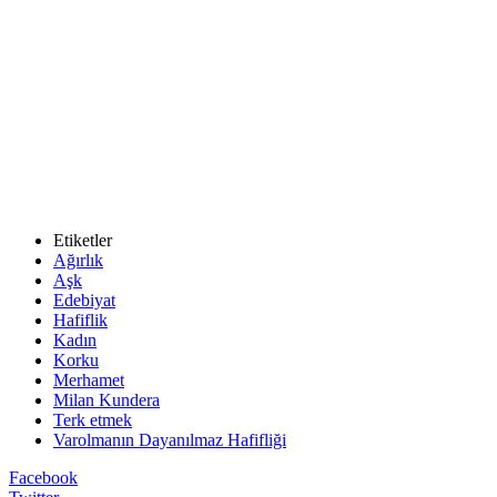
Etiketler
Ağırlık
Aşk
Edebiyat
Hafiflik
Kadın
Korku
Merhamet
Milan Kundera
Terk etmek
Varolmanın Dayanılmaz Hafifliği
Facebook