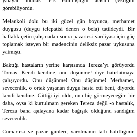
yalayan mutlak terk edilmişliğin acısını çektiğini
görebiliyordu.
Melankoli dolu bu iki güzel gün boyunca, merhamet
duygusu (duygu telepatisi denen o bela) tatildeydi. Bir
haftalık çetin çalışmadan sonra pazartesi vardiyası için güç
toplamak isteyen bir madencinin deliksiz pazar uykusuna
yatmıştı.
Baktığı hastaların yerine karşısında Tereza’yı görüyordu
Tomas. Kendi kendine, onu düşünme! diye hatırlatmaya
çalışıyordu. Onu düşünme! Onu düşünme! Merhamet,
sevecenlik, o ortak yaşanan duygu hasta etti beni, diyordu
kendi kendine. Gittiği iyi oldu, onu hiç görmeyeceğim bir
daha, oysa ki kurtulmam gereken Tereza değil -o hastalık,
Tereza bana aşılayana kadar bağışık olduğunu sandığım
sevecenlik.
Cumartesi ve pazar günleri, varolmanın tatlı hafifliğinin