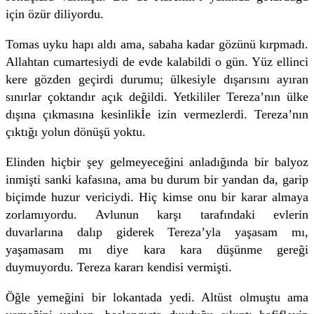
için özür diliyordu.
Tomas uyku hapı aldı ama, sabaha kadar gözünü kırpmadı.
Allahtan cumartesiydi de evde kalabildi o gün. Yüz ellinci
kere gözden geçirdi durumu; ülkesiyle dışarısını ayıran
sınırlar çoktandır açık değildi. Yetkililer Tereza’nın ülke
dışına çıkmasına kesinlikİe izin vermezlerdi. Tereza’nın
çıktığı yolun dönüşü yoktu.
Elinden hiçbir şey gelmeyeceğini anladığında bir balyoz
inmişti sanki kafasına, ama bu durum bir yandan da, garip
biçimde huzur vericiydi. Hiç kimse onu bir karar almaya
zorlamıyordu. Avlunun karşı tarafındaki evlerin
duvarlarına dalıp giderek Tereza’yla yaşasam mı,
yaşamasam mı diye kara kara düşünme gereği
duymuyordu. Tereza kararı kendisi vermişti.
Öğle yemeğini bir lokantada yedi. Altüst olmuştu ama