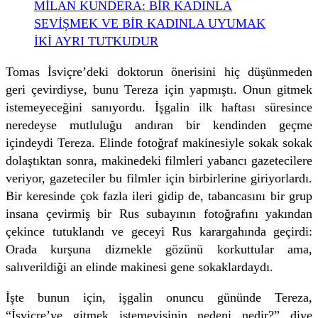
MİLAN KUNDERA: BİR KADINLA
SEVİŞMEK VE BİR KADINLA UYUMAK
İKİ AYRI TUTKUDUR
Tomas İsviçre’deki doktorun önerisini hiç düşünmeden
geri çevirdiyse, bunu Tereza için yapmıştı. Onun gitmek
istemeyeceğini sanıyordu. İşgalin ilk haftası süresince
neredeyse mutluluğu andıran bir kendinden geçme
içindeydi Tereza. Elinde fotoğraf makinesiyle sokak sokak
dolaştıktan sonra, makinedeki filmleri yabancı gazetecilere
veriyor, gazeteciler bu filmler için birbirlerine giriyorlardı.
Bir keresinde çok fazla ileri gidip de, tabancasını bir grup
insana çevirmiş bir Rus subayının fotoğrafını yakından
çekince tutuklandı ve geceyi Rus karargahında geçirdi:
Orada kurşuna dizmekle gözünü korkuttular ama,
salıverildiği an elinde makinesi gene sokaklardaydı.
İşte bunun için, işgalin onuncu gününde Tereza,
“İsviçre’ye gitmek istemeyişinin nedeni nedir?” diye