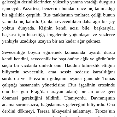
geleceğin derinliklerinden yükselip yanına vardığı duygusu
içindeydi. Pazartesi, benzerini bundan önce hiç tanımadığı
bir ağırlıkla çarpıldı. Rus tanklarının tonlarca çeliği bunun
yanında hiç kalırdı. Çünkü sevecenlikten daha ağır bir şey
yoktur dünyada. Kişinin kendi acısı bile, başkasıyla,
başkası için hissettiği, imgelemle yoğunlaşan ve yüzlerce
yankıyla uzadıkça uzayan bir acı kadar ağır çekmez.
Sevecenliğe boyun eğmemek konusunda uyardı durdu
kendi kendini, sevecenlik ise başı önüne eğik ve görünürde
suçlu bir vicdanla dinledi onu. Haddini bilmezlik ettiğini
biliyordu sevecenlik, ama sessiz sedasız kararlılığını
sürdürdü ve Tereza’nın gidişinin beşinci gününde Tomas
çalıştığı hastanenin yöneticisine (Rus işgalinin ertesinde
onu her gün Prag’dan arayan adam) bir an önce geri
dönmesi gerektiğini bildirdi. Utanıyordu. Davranışının
adama sorumsuzca, bağışlanmaz geleceğini biliyordu. Ona
derdini dökmeyi, Tereza hikayesini anlatmayı, Tereza’nın