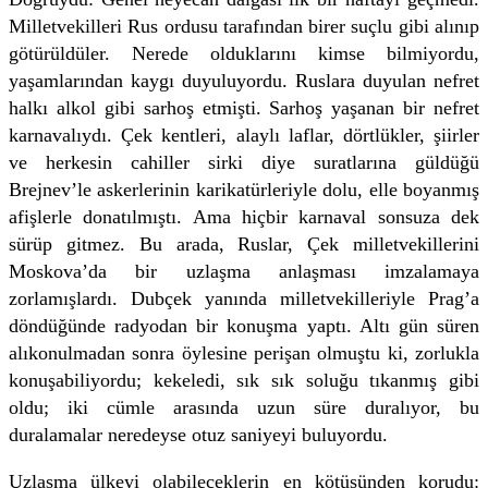
Milletvekilleri Rus ordusu tarafından birer suçlu gibi alınıp
götürüldüler. Nerede olduklarını kimse bilmiyordu,
yaşamlarından kaygı duyuluyordu. Ruslara duyulan nefret
halkı alkol gibi sarhoş etmişti. Sarhoş yaşanan bir nefret
karnavalıydı. Çek kentleri, alaylı laflar, dörtlükler, şiirler
ve herkesin cahiller sirki diye suratlarına güldüğü
Brejnev’le askerlerinin karikatürleriyle dolu, elle boyanmış
afişlerle donatılmıştı. Ama hiçbir karnaval sonsuza dek
sürüp gitmez. Bu arada, Ruslar, Çek milletvekillerini
Moskova’da bir uzlaşma anlaşması imzalamaya
zorlamışlardı. Dubçek yanında milletvekilleriyle Prag’a
döndüğünde radyodan bir konuşma yaptı. Altı gün süren
alıkonulmadan sonra öylesine perişan olmuştu ki, zorlukla
konuşabiliyordu; kekeledi, sık sık soluğu tıkanmış gibi
oldu; iki cümle arasında uzun süre duralıyor, bu
duralamalar neredeyse otuz saniyeyi buluyordu.
Uzlaşma ülkeyi olabileceklerin en kötüsünden korudu: