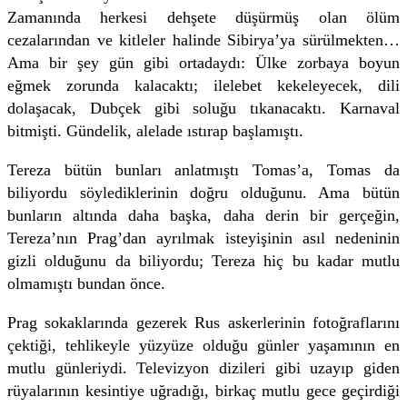
Zamanında herkesi dehşete düşürmüş olan ölüm
cezalarından ve kitleler halinde Sibirya’ya sürülmekten…
Ama bir şey gün gibi ortadaydı: Ülke zorbaya boyun
eğmek zorunda kalacaktı; ilelebet kekeleyecek, dili
dolaşacak, Dubçek gibi soluğu tıkanacaktı. Karnaval
bitmişti. Gündelik, alelade ıstırap başlamıştı.
Tereza bütün bunları anlatmıştı Tomas’a, Tomas da
biliyordu söylediklerinin doğru olduğunu. Ama bütün
bunların altında daha başka, daha derin bir gerçeğin,
Tereza’nın Prag’dan ayrılmak isteyişinin asıl nedeninin
gizli olduğunu da biliyordu; Tereza hiç bu kadar mutlu
olmamıştı bundan önce.
Prag sokaklarında gezerek Rus askerlerinin fotoğraflarını
çektiği, tehlikeyle yüzyüze olduğu günler yaşamının en
mutlu günleriydi. Televizyon dizileri gibi uzayıp giden
rüyalarının kesintiye uğradığı, birkaç mutlu gece geçirdiği