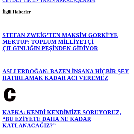
CEVDET’TİR EN YAKIN ARKADAŞLARIM
İlgili Haberler
STEFAN ZWEİG’TEN MAKSİM GORKİ’YE
MEKTUP: TOPLUM MİLLİYETÇİ
ÇILGINLIĞIN PEŞİNDEN GİDİYOR
ASLI ERDOĞAN: BAZEN İNSANA HİÇBİR ŞEY
HATIRLAMAK KADAR ACI VEREMEZ
KAFKA: KENDİ KENDİMİZE SORUYORUZ,
“BU EZİYETE DAHA NE KADAR
KATLANACAĞIZ?”