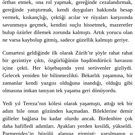
örtbas etmek, ona rol yapmak, gereğinde cezalandırmak,
gereğinde yatıştırmak, kendi duyguları hakkında hesap
vermek, kıskançlığı, çektiği acılar ve rüyaları karşısında
savunmaya geçmek, kendini suçlu hissetmek, mazeretler
bulup özürler dilemek zorunda kalmıştı. Artık yorucu olan
ne varsa kaybolup gitmiş, sadece güzellik kalmıştı geriye.
Cumartesi geldiğinde ilk olarak Zürih’te şöyle rahat rahat
bir gezintiye çıktı, özgürlüğünün başdöndürücü havasını
içine çekti. Her köşebaşında yeni serüvenler gizliydi.
Gelecek yeniden bir bilinmezlikti. Bekarlık yaşamına, bir
zamanlar kendi yazgısı olduğuna inandığı, olduğu gibi
olmasına imkan tanıyan tek yaşama geri dönüyordu.
Yedi yıl Tereza’nın kölesi olarak yaşamıştı, attığı tek bir
adım bile onun gözünden kaçmadan. Bileklerine demir
gülleler bağlasa bu kadar olurdu ancak. Birdenbire çok
daha hafifledi adımları. Ayakları yerden kesildi, yükseldi.
Parmenides’in büyülü alanına girmişti; varolmanın o