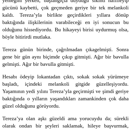
yemeğini yerken, başlangıçta duyduğu sıkıntı hafifleyip
gücünü kaybetti, çok geçmeden geriye bir tek melankoli
kaldı. Tereza’yla birlikte geçirdikleri yıllara dönüp
baktığında ilişkilerinin varabileceği en iyi sonucun bu
olduğunu hissediyordu. Bu hikayeyi birisi uydurmuş olsa,
böyle bitirirdi mutlaka.
Tereza günün birinde, çağrılmadan çıkagelmişti. Sonra
gene bir gün aynı biçimde çıkıp gitmişti. Ağır bir bavulla
gelmişti. Ağır bir bavulla gitmişti.
Hesabı ödeyip lokantadan çıktı, sokak sokak yürümeye
başladı, içindeki melankoli gitgide güzelleşiyordu.
Yaşamının yedi yılını Tereza’yla geçirmişti ve şimdi geriye
baktığında o yılların yaşandıkları zamankinden çok daha
güzel olduğunu görüyordu.
Tereza’ya olan aşkı güzeldi ama yorucuydu da; sürekli
olarak ondan bir şeyleri saklamak, hileye başvurmak,