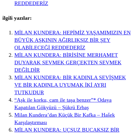
REDDEDERİZ
ilgili yazılar:
MİLAN KUNDERA: HEPİMİZ YAŞAMIMIZIN EN
BÜYÜK AŞKININ AĞIRLIKSIZ BİR ŞEY
OLABİLECEĞİ REDDEDERİZ
MİLAN KUNDERA: BİRİSİNE MERHAMET
DUYARAK SEVMEK GERÇEKTEN SEVMEK
DEĞİLDİR
MİLAN KUNDERA: BİR KADINLA SEVİŞMEK
VE BİR KADINLA UYUMAK İKİ AYRI
TUTKUDUR
“Aşk ile korku, cam ile taşa benzer”* Odaya
Kapatılan Gökyüzü – Şükrü Erbaş
Milan Kundera’dan Küçük Bir Kafka – Hašek
Karşılaştırması
MİLAN KUNDERA: UÇSUZ BUCAKSIZ BİR