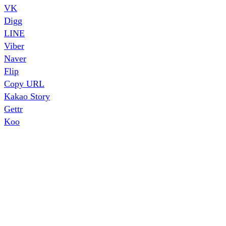
VK
Digg
LINE
Viber
Naver
Flip
Copy URL
Kakao Story
Gettr
Koo