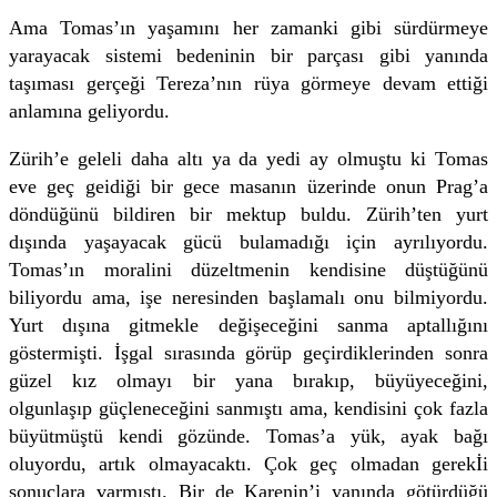
Ama Tomas’ın yaşamını her zamanki gibi sürdürmeye
yarayacak sistemi bedeninin bir parçası gibi yanında
taşıması gerçeği Tereza’nın rüya görmeye devam ettiği
anlamına geliyordu.
Zürih’e geleli daha altı ya da yedi ay olmuştu ki Tomas
eve geç geidiği bir gece masanın üzerinde onun Prag’a
döndüğünü bildiren bir mektup buldu. Zürih’ten yurt
dışında yaşayacak gücü bulamadığı için ayrılıyordu.
Tomas’ın moralini düzeltmenin kendisine düştüğünü
biliyordu ama, işe neresinden başlamalı onu bilmiyordu.
Yurt dışına gitmekle değişeceğini sanma aptallığını
göstermişti. İşgal sırasında görüp geçirdiklerinden sonra
güzel kız olmayı bir yana bırakıp, büyüyeceğini,
olgunlaşıp güçleneceğini sanmıştı ama, kendisini çok fazla
büyütmüştü kendi gözünde. Tomas’a yük, ayak bağı
oluyordu, artık olmayacaktı. Çok geç olmadan gerekİi
sonuçlara varmıştı. Bir de Karenin’i yanında götürdüğü