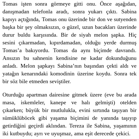
Tomas işten sonra görmeye gitti onu. Önce aşağıdan,
danışmadan telefonla aradı, sonra yukarı çıktı. Sabina
kapıyı açtığında, Tomas onu üzerinde bir don ve sutyenden
başka bir şey olmaksızın, o güzel, uzun bacakları üzerinde
durur buldu karşısında. Bir de siyah melon şapka. Hiç
sesini çıkarmadan, kıpırdamadan, olduğu yerde durmuş
Tomas’a bakıyordu. Tomas da aynı biçimde davrandı.
Ansızın bu sahnenin kendisine ne kadar dokunduğunu
anladı. Melon şapkayı Sabina’nın başından çekti aldı ve
yatağın kenarındaki komodinin üzerine koydu. Sonra tek
bir söz bile etmeden seviştiler.
Oturduğu apartman dairesine gitmek üzere (eve bu arada
masa, iskemleler, kanepe ve halı gelmişti) otelden
çıkarken; büyük bir mutlulukla, evini sırtında taşıyan bir
sümüklüböcek gibi yaşama biçimini de yanında taşıyıp
getirdiğini geçirdi aklından. Tereza ile Sabina, yaşamının
iki kutbuydu; ayrı ve uyuşmaz, ama eşit derecede çekici.