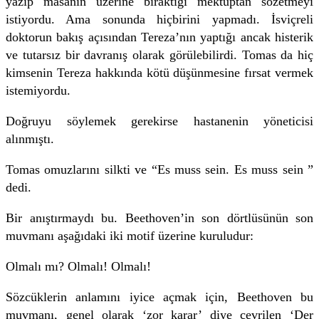
yazıp masanın üzerine bıraktığı mektuptan sözetmeyi
istiyordu. Ama sonunda hiçbirini yapmadı. İsviçreli
doktorun bakış açısından Tereza’nın yaptığı ancak histerik
ve tutarsız bir davranış olarak görülebilirdi. Tomas da hiç
kimsenin Tereza hakkında kötü düşünmesine fırsat vermek
istemiyordu.
Doğruyu söylemek gerekirse hastanenin yöneticisi
alınmıştı.
Tomas omuzlarını silkti ve “Es muss sein. Es muss sein ”
dedi.
Bir anıştırmaydı bu. Beethoven’in son dörtlüsünün son
muvmanı aşağıdaki iki motif üzerine kuruludur:
Olmalı mı? Olmalı! Olmalı!
Sözcüklerin anlamını iyice açmak için, Beethoven bu
muvmanı, genel olarak ‘zor karar’ diye çevrilen ‘Der