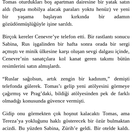
Tomas oturdukları boş apartman dairesine bir yatak satın
aldı (başta mobilya alacak paraları yoktu henüz) ve yeni
bir yaşama başlayan kırkında bir adamın
gözüdönmüşlüğüyle işine sarıldı.
Birçok kereler Cenevre’ye telefon etti. Bir rastlantı sonucu
Sabina, Rus işgalinden bir hafta sonra orada bir sergi
açmıştı ve minik ülkesine karşı oluşan sevgi dalgası içinde,
Cenevre’nin sanatçılara kol kanat geren takımı bütün
resimlerini satın almışlardı.
“Ruslar sağolsun, artık zengin bir kadınım,” demişti
telefonda gülerek. Tomas’ı gelip yeni atölyesini görmeye
çağırmış ve Prag’daki, bildiği atölyesinden pek de farklı
olmadığı konusunda güvence vermişti.
Gidip onu görmekten çok hoşnut kalacaktı Tomas, ama
Tereza’ya yokluğunu haklı gösterecek bir özür bulmaktan
acizdi. Bu yüzden Sabina, Zürih’e geldi. Bir otelde kaldı.