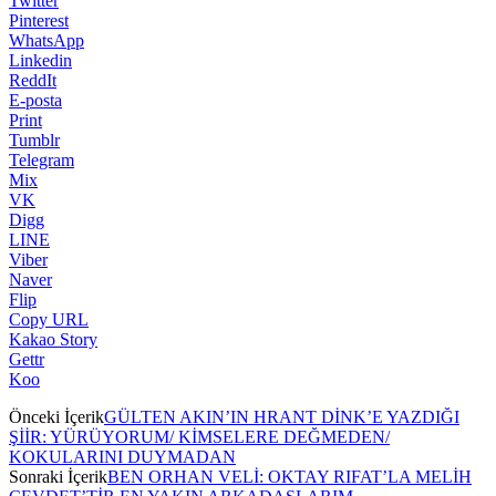
Twitter
Pinterest
WhatsApp
Linkedin
ReddIt
E-posta
Print
Tumblr
Telegram
Mix
VK
Digg
LINE
Viber
Naver
Flip
Copy URL
Kakao Story
Gettr
Koo
Önceki İçerik
GÜLTEN AKIN’IN HRANT DİNK’E YAZDIĞI
ŞİİR: YÜRÜYORUM/ KİMSELERE DEĞMEDEN/
KOKULARINI DUYMADAN
Sonraki İçerik
BEN ORHAN VELİ: OKTAY RIFAT’LA MELİH