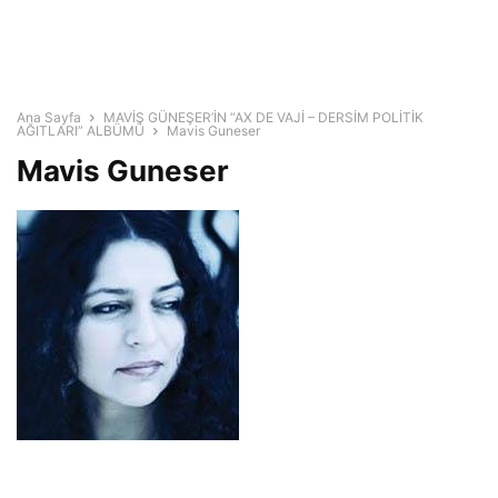
Ana Sayfa
MAVİŞ GÜNEŞER’İN “AX DE VAJİ – DERSİM POLİTİK
AĞITLARI” ALBÜMÜ
Mavis Guneser
Mavis Guneser