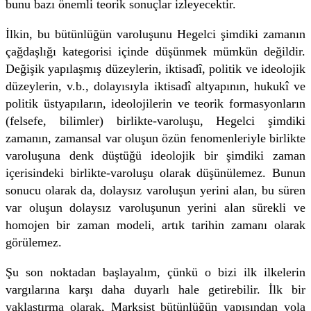
bunu bazı önemli teorik sonuçlar izleyecektir.
İlkin, bu bütünlüğün varoluşunu Hegelci şimdiki zamanın
çağdaşlığı kategorisi içinde düşünmek mümkün değildir.
Değişik yapılaşmış düzeylerin, iktisadî, politik ve ideolojik
düzeylerin, v.b., dolayısıyla iktisadî altyapının, hukukî ve
politik üstyapıların, ideolojilerin ve teorik formasyonların
(felsefe, bilimler) birlikte-varoluşu, Hegelci şimdiki
zamanın, zamansal var oluşun özün fenomenleriyle birlikte
varoluşuna denk düştüğü ideolojik bir şimdiki zaman
içerisindeki birlikte-varoluşu olarak düşünülemez. Bunun
sonucu olarak da, dolaysız varoluşun yerini alan, bu süren
var oluşun dolaysız varoluşunun yerini alan sürekli ve
homojen bir zaman modeli, artık tarihin zamanı olarak
görülemez.
Şu son noktadan başlayalım, çünkü o bizi ilk ilkelerin
vargılarına karşı daha duyarlı hale getirebilir. İlk bir
yaklaştırma olarak, Marksist bütünlüğün yapısından yola