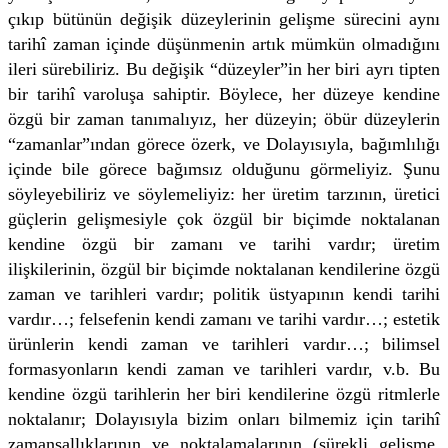
çıkıp bütünün değişik düzeylerinin gelişme sürecini aynı
tarihî zaman içinde düşünmenin artık mümkün olmadığını
ileri sürebiliriz. Bu değişik “düzeyler”in her biri ayrı tipten
bir tarihî varoluşa sahiptir. Böylece, her düzeye kendine
özgü bir zaman tanımalıyız, her düzeyin; öbür düzeylerin
“zamanlar”ından görece özerk, ve Dolayısıyla, bağımlılığı
içinde bile görece bağımsız olduğunu görmeliyiz. Şunu
söyleyebiliriz ve söylemeliyiz: her üretim tarzının, üretici
güçlerin gelişmesiyle çok özgül bir biçimde noktalanan
kendine özgü bir zamanı ve tarihi vardır; üretim
ilişkilerinin, özgül bir biçimde noktalanan kendilerine özgü
zaman ve tarihleri vardır; politik üstyapının kendi tarihi
vardır…; felsefenin kendi zamanı ve tarihi vardır…; estetik
ürünlerin kendi zaman ve tarihleri vardır…; bilimsel
formasyonların kendi zaman ve tarihleri vardır, v.b. Bu
kendine özgü tarihlerin her biri kendilerine özgü ritmlerle
noktalanır; Dolayısıyla bizim onları bilmemiz için tarihî
zamansallıklarının ve noktalamalarının (sürekli gelişme,