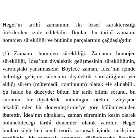
Hegel’in tarihî zamanının iki özsel karakteristiği
ötekilerden izole edilebilir: Bunlar, bu tarihî zamanın
homojen sürekliliği ve bütünün parçalarının çağdaşlığıdır.
(1) Zamanın homojen sürekliliği. Zamanın homojen
sürekliliği, İdea’nın diyalektik gelişmesinin sürekliliğinin,
varoluştaki yansımasıdır. Böylece zaman, İdea’nın içinde
belirdiği gelişme sürecinin diyalektik sürekliliğinin yer
aldığı sürem (mütemadi, continuum) olarak ele alınabilir.
Şu halde bu düzeyde; bütün bir tarih bilimi sorunu, bu
süremin, bir diyalektik bütünlüğün ötekini izleyişine
tekabül eden bir dönemleştirme’ye göre bölünmesinden
ibarettir. İdea’nın uğrakları, zaman süreminin kesin olarak
bölünebileceği tarihî dönemler olarak varolur. Hegel
bunları söylerken kendi teorik sorunsalı içinde, tarihçinin
pratiğinin- bir numaralı sorununu düşünüyordu; örneğin