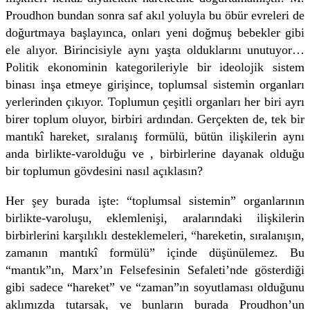
Proudhon bundan sonra saf akıl yoluyla bu öbür evreleri de
doğurtmaya başlayınca, onları yeni doğmuş bebekler gibi
ele alıyor. Birincisiyle aynı yaşta olduklarını unu­tuyor…
Politik ekonominin kategorileriyle bir ideolojik sistem
binası inşa etmeye girişince, toplumsal sistemin organları
yerlerinden çıkıyor. Toplumun çeşitli organları her biri ayrı
birer toplum oluyor, birbiri ardından. Gerçekten de, tek bir
mantıkî hareket, sıralanış formülü, bütün ilişkilerin aynı
anda birlikte-varolduğu ve , birbirlerine dayanak olduğu
bir toplumun gövdesini nasıl açıklasın?
Her şey burada işte: “toplumsal sistemin” organlarının
birlikte-varoluşu, eklemlenişi, aralarındaki ilişkilerin
birbirlerini karşılıklı desteklemeleri, “hareketin, sıralanışın,
zamanın mantıkî formülü” içinde düşünülemez. Bu
“mantık”ın, Marx’ın Felsefesinin Sefaleti’nde gösterdiği
gibi sadece “hareket” ve “zaman”ın soyutlaması olduğunu
aklımızda tutarsak, ve bunların burada Proudhon’un