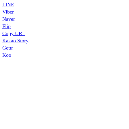
LINE
Viber
Naver
Flip
Copy URL
Kakao Story
Gettr
Koo