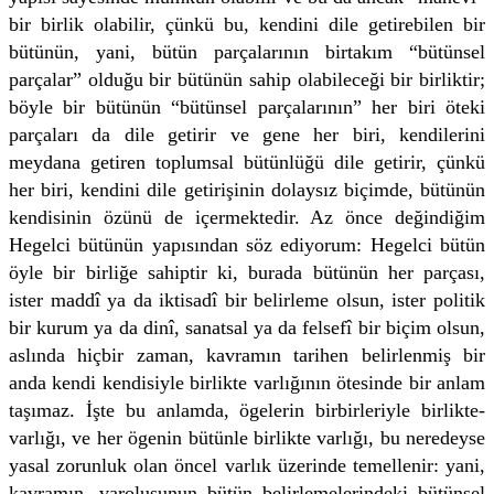
bir birlik olabilir, çünkü bu, kendini dile getirebilen bir
bütünün, yani, bütün parçalarının birtakım “bütünsel
parçalar” olduğu bir bütünün sahip olabileceği bir birliktir;
böyle bir bütünün “bütünsel parçalarının” her biri öteki
parçaları da dile getirir ve gene her biri, ken­dilerini
meydana getiren toplumsal bütünlüğü dile getirir, çünkü
her biri, kendini dile getirişinin dolaysız biçimde, bütünün
kendisinin özünü de içermektedir. Az önce değindiğim
Hegelci bütünün yapısından söz ediyorum: Hegelci bütün
öyle bir birliğe sahiptir ki, bu­rada bütünün her parçası,
ister maddî ya da iktisadî bir belirleme olsun, ister politik
bir kurum ya da dinî, sanatsal ya da felsefî bir biçim olsun,
aslında hiçbir zaman, kavramın tarihen belirlenmiş bir
anda kendi kendisiyle birlikte varlığının ötesinde bir anlam
taşımaz. İşte bu anlamda, ögelerin birbirleriyle birlikte-
varlığı, ve her ögenin bütünle birlikte varlığı, bu neredeyse
yasal zorunluk olan öncel varlık üzerinde temellenir: yani,
kavramın, varoluşunun bütün belirlemelerindeki bütünsel