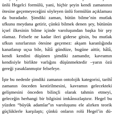
ünlü Hegelci formülü, yani, hiçbir şeyin kendi zamanının
ötesine geçemeyeceğini söyleyen ünlü formülün açıklaması
da buradadır. Şimdiki zaman, bütün bilme’nin mutlak
ufkunu meydana getirir, çünkü bilmek denen şey, bütünün
içsel ilkesinin bilme içinde varoluşundan başka bir şey
olamaz. Felsefe ne kadar ileri giderse gitsin, bu mutlak
ufkun sınırlarının ötesine geçemez: akşam karanlığında
kanatlanıp uçsa bile, hâlâ gündüze, bugüne aittir, hâlâ,
kendi kendini düşünen şimdiki zamandır, kavramın
kendisiyle birlikte varlığını düşünmektedir –yarın özü
gereği yasaklanmıştır felsefeye.
İşte bu nedenle şimdiki zamanın ontolojik kategorisi, tarihî
zamanın önceden kestirilmesini, kavramın gelecekteki
gelişmesini önceden bilinçli olarak tahmin etmeyi,
geleceğin herhangi bir bilgisini imkânsızlaştırır. Hegel bu
yüzden “büyük adamlar”ın varoluşunu ele alırken teorik
güçlüklerle karşılaştı; çünkü onların rolü Hegel’in dü­