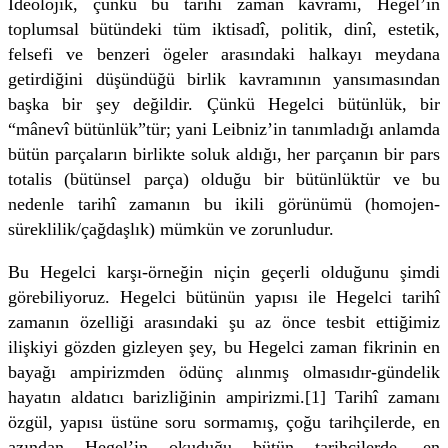
İdeolojik, çünkü bu tarihî zaman kavramı, Hegel’in
toplumsal bütündeki tüm iktisadî, politik, dinî, estetik,
felsefi ve benzeri ögeler arasındaki halkayı meydana
getirdiğini düşündüğü birlik kavramının yansımasından
başka bir şey değildir. Çünkü Hegelci bütünlük, bir
“mânevî bütünlük”tür; yani Leibniz’in tanımladığı anlamda
bütün parçaların birlikte soluk aldığı, her parçanın bir pars
totalis (bütünsel parça) olduğu bir bütünlüktür ve bu
nedenle tarihî zamanın bu ikili görünümü (homojen-
süreklilik/çağdaşlık) mümkün ve zorunludur.
Bu Hegelci karşı-örneğin niçin geçerli olduğunu şimdi
görebiliyoruz. Hegelci bütünün yapısı ile Hegelci tarihî
zamanın özelliği arasındaki şu az önce tesbit ettiğimiz
ilişkiyi gözden gizleyen şey, bu Hegelci zaman fikrinin en
bayağı ampirizmden ödünç alınmış olmasıdır-gündelik
hayatın aldatıcı barizliğinin ampirizmi.[1] Tarihî zamanı
özgül, yapısı üstüne soru sormamış, çoğu tarihçilerde, en
azından Hegel’in okuduğu bütün tarihçilerde, en