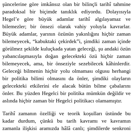
şüncelerine göre imkânsız olan bir bilinçli tarihî tahmine
paradoksal bir biçimde tanıklık ediyordu. Dolayısıyla
Hegel’e göre büyük adamlar tarihî algılayamaz ve
bilemezler; bir önsezi olarak vahiy yoluyla kavrarlar.
Büyük adamlar, yarının özünün yakınlığını hiçbir zaman
bilemeyecek, “kabuktaki çekirdek”i, şimdiki zaman içinde
görülmez şekilde kuluçkada yatan geleceği, şu andaki özün
yabancılaşmasıyla doğan gelecekteki özü hiçbir zaman
bilemeyecek, ama, bir önseziyle sezebilecek kâhinlerdir.
Geleceği bilmenin hiçbir yolu olmaması olgusu herhangi
bir politika bilimi olmasını da önler, şimdiki olayların
gelecekteki etkilerini ele alacak bütün bilme çabalarını
önler. Bu yüzden Hegelci bir politika mümkün değildir ve
aslında hiçbir zaman bir Hegelci politikacı olamamıştır.
Tarihî zamanın özelliği ve teorik koşulları üstünde bu
kadar durdum, çünkü bu tarih kavramı ve kavramın
zamanla ilişkisi aramızda hâlâ canlı; şimdilerde senkroni