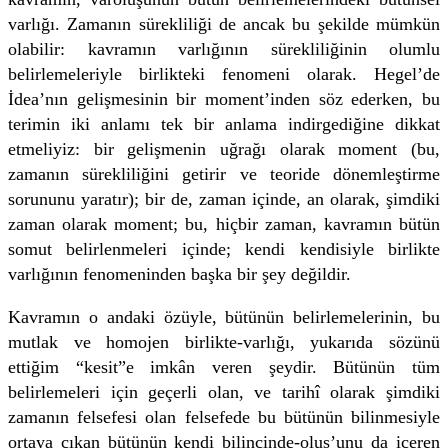
varlığı. Zamanın sürekliliği de ancak bu şekilde mümkün
olabilir: kavramın varlığının sürekliliğinin olumlu
belirlemeleriyle birlikteki fenomeni olarak. Hegel’de
İdea’nın gelişmesinin bir moment’inden söz ederken, bu
terimin iki anlamı tek bir anlama indirgediğine dikkat
etmeliyiz: bir gelişmenin uğrağı olarak moment (bu,
zamanın sürekliliğini getirir ve teoride dönemleştirme
sorununu yaratır); bir de, zaman içinde, an olarak, şimdiki
zaman olarak moment; bu, hiçbir zaman, kavramın bütün
somut belirlenmeleri içinde; kendi kendisiyle birlikte
varlığının fenomeninden başka bir şey değildir.
Kavramın o andaki özüyle, bütünün belirlemelerinin, bu
mutlak ve homojen birlikte-varlığı, yukarıda sözünü
ettiğim “kesit”e imkân veren şeydir. Bütünün tüm
belirlemeleri için geçerli olan, ve tarihî olarak şimdiki
zamanın felsefesi olan felsefede bu bütünün bilinmesiyle
ortaya çıkan bütünün kendi bilincinde-oluş’unu da içeren