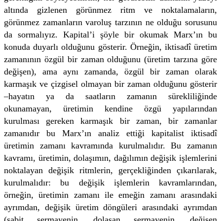
altında gizlenen görünmez ritm ve noktalamaların,
görünmez zamanların varoluş tarzının ne olduğu sorusunu
da sormalıyız. Kapital’i şöyle bir okumak Marx’ın bu
konuda duyarlı olduğunu gösterir. Örneğin, iktisadî üretim
zamanının özgül bir zaman olduğunu (üretim tarzına göre
değişen), ama aynı zamanda, özgül bir zaman olarak
karmaşık ve çizgisel olmayan bir zaman olduğunu gösterir
–hayatın ya da saatların zamanın sürekliliğinde
okunamayan, üretimin kendine özgü yapılarından
kurulması gereken karmaşık bir zaman, bir zamanlar
zamanıdır bu Marx’ın analiz ettiği kapitalist iktisadî
üretimin zamanı kavramında kurulmalıdır. Bu zamanın
kavramı, üretimin, dolaşımın, dağılımın değişik işlemlerini
noktalayan değişik ritmlerin, gerçekliğinden çıkarılarak,
kurulmalıdır: bu değişik işlemlerin kavramlarından,
örneğin, üretimin zamanı ile emeğin zamanı arasındaki
ayrımdan, değişik üretim döngüleri arasındaki ayrımdan
(sabit sermayenin, dolaşan sermayenin, değişen