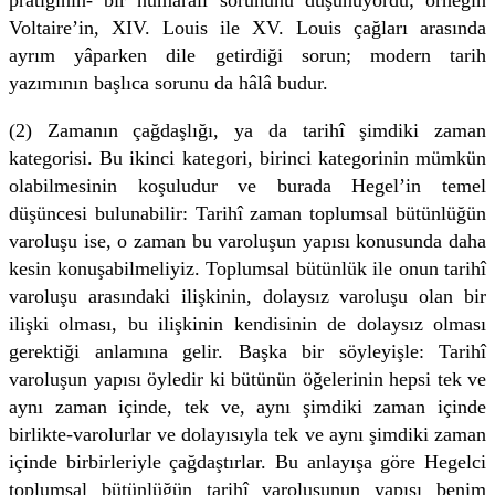
Voltaire’in, XIV. Louis ile XV. Louis çağları arasında
ayrım yâparken dile getirdiği sorun; modern tarih
yazımının başlıca sorunu da hâlâ budur.
(2) Zamanın çağdaşlığı, ya da tarihî şimdiki zaman
kategorisi. Bu ikinci kategori, birinci kategorinin mümkün
olabilmesinin koşuludur ve burada Hegel’in temel
düşüncesi bulunabilir: Tarihî zaman toplumsal bütünlüğün
varoluşu ise, o zaman bu varoluşun yapısı konusunda daha
kesin konuşabilmeliyiz. Toplumsal bütünlük ile onun tarihî
varoluşu arasındaki ilişkinin, dolaysız varoluşu olan bir
ilişki olması, bu ilişkinin kendisinin de dolaysız olması
gerektiği anlamına gelir. Başka bir söyleyişle: Tarihî
varoluşun yapısı öyledir ki bütünün öğelerinin hepsi tek ve
aynı zaman içinde, tek ve, aynı şimdiki zaman içinde
birlikte-varolurlar ve dolayısıyla tek ve aynı şimdiki zaman
içinde birbirleriyle çağdaştırlar. Bu anlayışa göre Hegelci
toplumsal bütünlüğün tarihî varoluşunun yapısı benim