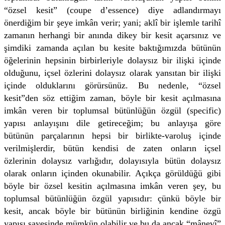
“özsel kesit” (coupe d’essence) diye adlandırmayı
önerdiğim bir şeye imkân verir; yani; aklî bir işlemle tarihî
zamanın herhangi bir anında dikey bir kesit açarsınız ve
şimdiki zamanda açılan bu kesite baktığımızda bütünün
öğelerinin hepsinin birbirleriyle dolaysız bir ilişki içinde
olduğunu, içsel özlerini dolaysız olarak yansıtan bir ilişki
içinde olduklarını görürsünüz. Bu nedenle, “özsel
kesit”den söz ettiğim zaman, böyle bir kesit açılmasına
imkân veren bir toplumsal bütünlüğün özgül (specific)
yapısı anlayışını dile getireceğim; bu anlayışa göre
bütünün parçalarının hepsi bir birlikte-varoluş içinde
verilmişlerdir, bütün kendisi de zaten onların içsel
özlerinin dolaysız varlığıdır, dolayısıyla bütün dolaysız
olarak onların içinden okunabilir. Açıkça görüldüğü gibi
böyle bir özsel kesitin açılmasına imkân veren şey, bu
toplumsal bütünlüğün özgül yapısıdır: çünkü böyle bir
kesit, ancak böyle bir bütünün birliğinin kendine özgü
yapısı sayesinde mümkün olabilir ve bu da ancak “mânevî”