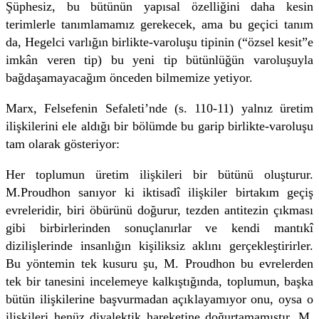
Şüphesiz, bu bütünün yapısal özelliğini daha kesin
terimlerle tanımlamamız gerekecek, ama bu geçici tanım
da, Hegelci varlığın birlikte-varoluşu tipinin (“özsel kesit”e
imkân veren tip) bu yeni tip bütünlüğün varoluşuyla
bağdaşamayacağım önceden bilmemize ye­tiyor.
Marx, Felsefenin Sefaleti’nde (s. 110-11) yalnız üretim
ilişkilerini ele aldığı bir bölümde bu garip birlikte-varoluşu
tam olarak gösteriyor:
Her toplumun üretim ilişkileri bir bütünü oluşturur.
M.Proudhon sanıyor ki iktisadî ilişkiler birtakım geçiş
evreleridir, biri öbürünü doğurur, tezden antitezin çıkması
gibi birbirlerinden sonuçlanırlar ve kendi mantıkî
dizilişlerinde insanlığın kişiliksiz aklını gerçekleştirirler.
Bu yöntemin tek kusuru şu, M. Proudhon bu evrelerden
tek bir tanesini incelemeye kalkıştığında, toplumun, başka
bütün ilişkilerine başvurmadan açıklayamıyor onu, oysa o
ilişkileri henüz diyalektik hareketine doğurtamamıştır. M.