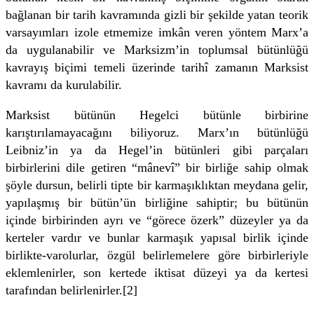
bağlanan bir tarih kavramında gizli bir şekilde yatan teorik
varsayımları izole etmemize imkân veren yöntem Marx’a
da uygulanabilir ve Marksizm’in toplumsal bütünlüğü
kavrayış biçimi temeli üzerinde tarihî zamanın Marksist
kavramı da kurulabilir.
Marksist bütünün Hegelci bütünle birbirine
karıştırılamayacağını biliyoruz. Marx’ın bütünlüğü
Leibniz’in ya da Hegel’in bütünleri gibi parçaları
birbirlerini dile getiren “mânevî” bir birliğe sahip olmak
şöyle dursun, belirli tipte bir karmaşıklıktan meydana gelir,
yapılaşmış bir bütün’ün birliğine sahiptir; bu bütünün
içinde birbirinden ayrı ve “görece özerk” düzeyler ya da
kerteler vardır ve bunlar karmaşık yapısal birlik içinde
birlikte-varolurlar, özgül belirlemelere göre birbirleriyle
eklemlenirler, son kertede iktisat düzeyi ya da kertesi
tarafından belirlenirler.[2]