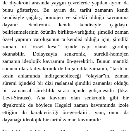
ile diyakroni arasında yaygın çevrelerde yapılan ayrım da
bunu gösteriyor. Bu ayrım da, tarihî zamanın kendi
kendisiyle çağdaş, homojen ve sürekli olduğu kavramına
dayanır. Senkronik kendi kendisiyle çağdaştı,
belirlenmelerinin özünün birlikte-varlığıdır, şimdiki zaman
özsel yapının varoluşunun ta kendisi olduğu için, şimdiki
zaman bir “özsel kesit” içinde yapı olarak görülüp
okunabilir. Dolayısıyla senkronik, sürekli-homojen
zamanın ideolojik kavramını ön-gerektirir. Bunun mantıki
sonucu olarak diyakronik de bu şimdiki zamanın, “tarih”in
kesin anlamında indirgenebileceği “olaylar”ın, zaman
süremi içindeki bir dizi raslansal şimdiki zamanlar olduğu
bir zamansal süreklilik sırası içinde gelişmesidir (bkz.
Levi-Strauss). Ana kavram olan senkronik gibi bir
diyakronik de böylece Hegelci zaman kavramında izole
ettiğim iki karakteristiği ön-gerektirir: yani, onun da
dayanağı ideolojik bir tarihî zaman kavramıdır.