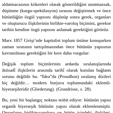
aldatmacasının kökenleri olarak gösterildiğini unutmazsak,
düşünme (kurgu-spekü­lasyon) sırasını değiştirmek ve önce
bütünlüğün özgül yapısını düşünüp sonra gerek, organları
ve oluşturucu ilişkilerinin birlikte-var­oluş biçimini, gerekse
tarihin kendine özgü yapısını anlamak gerek­tiğini görürüz.
Marx 1857 Girişi’nde kapitalist toplum üstüne konuşurken
zaman sırasının tartışılmasından önce bütünün yapısının
kavranılması gerektiğini bir kere daha vurgular:
Değişik toplum biçimlerinin ardarda sıralanışlarında
iktisadî ilişkilerin arasında tarihî olarak kurulan bağlantı
sorunu değildir bu. “İdea”da (Proudhon) sıralanış dizileri
hiç değildir… modern burjuva toplumundaki eklemli-
hiyerarşileridir (Gliederung). (Grundrisse, s. 28).
Bu, yeni bir başlangıç noktası tesbit ediyor: bütünün yapısı
organik hiyerarşik bütünün yapısı olarak eklemlenmiştir.
Organların birlikte-varoluşu ve bütün içindeki ilişkileri,