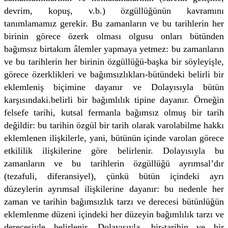
devrim, kopuş, v.b.) özgüllüğünün kavramını
tanımlamamız gerekir. Bu zamanların ve bu tarihlerin her
birinin görece özerk olması olgusu onları bütünden
bağımsız birtakım âlemler yapmaya yetmez: bu zamanların
ve bu tarihlerin her birinin özgüllüğü-başka bir söyleyişle,
görece özerklikleri ve bağımsızlıkları-bütündeki belirli bir
eklemleniş biçimine dayanır ve Dolayısıyla bütün
karşısındaki.belirli bir bağımlılık tipine dayanır. Örneğin
felsefe tarihi, kutsal fermanla bağımsız olmuş bir tarih
değildir: bu tarihin özgül bir tarih olarak varolabilme hakkı
eklemlenen ilişkilerle, yani, bütünün içinde varolan görece
etkililik ilişkilerine göre belirlenir. Dolayısıyla bu
zamanların ve bu tarihlerin özgüllüğü ayrımsal’dır
(tezafuli, diferansi­yel), çünkü bütün içindeki ayrı
düzeylerin ayrımsal ilişkilerine dayanır: bu nedenle her
zaman ve tarihin bağımsızlık tarzı ve derecesi bütünlüğün
eklemlenme düzeni içindeki her düzeyin bağımlılık tarzı ve
derecesiyle belirlenir. Dolayısıyla, bir-tarihin ve bir