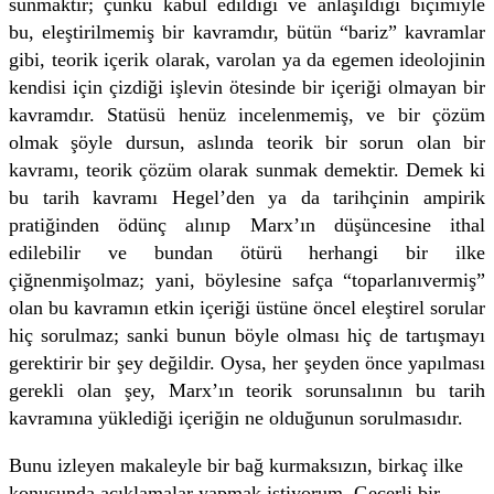
sunmaktır; çünkü kabul edildiği ve anlaşıldığı biçimiyle
bu, eleştirilmemiş bir kavramdır, bütün “bariz” kavramlar
gibi, teorik içerik olarak, varolan ya da egemen ideolojinin
kendisi için çizdiği işlevin ötesinde bir içeriği olmayan bir
kavramdır. Statüsü henüz incelenmemiş, ve bir çözüm
olmak şöyle dursun, aslında teorik bir sorun olan bir
kavramı, teorik çözüm olarak sunmak demektir. Demek ki
bu tarih kavramı Hegel’den ya da tarihçinin ampirik
pratiğinden ödünç alınıp Marx’ın düşüncesine ithal
edilebilir ve bundan ötürü herhangi bir ilke
çiğnenmişolmaz; yani, böylesine safça “toparlanıvermiş”
olan bu kavramın etkin içeriği üstüne öncel eleştirel sorular
hiç sorulmaz; sanki bunun böyle olması hiç de tartışmayı
gerektirir bir şey değildir. Oysa, her şeyden önce yapılması
gerekli olan şey, Marx’ın teorik sorunsalının bu tarih
kavramına yüklediği içeriğin ne olduğunun sorulmasıdır.
Bunu izleyen makaleyle bir bağ kurmaksızın, birkaç ilke
konusunda açıklamalar yapmak istiyorum. Geçerli bir