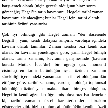
karşı-emek olarak (niçin geçerli olduğunu biraz sonra
göreceğiz) Hegel’in tarih kavramını, Hegelci tarihî zaman
kavramını ele alacağım; bunlar Hegel için, tarihî olarak
tarihînin özünü yansıtırlar.
Çok iyi bilindiği gibi Hegel zamanı “der daseiende
Begriff”, yani, kendi dolaysız ampirik varoluşu içindeki
kavram olarak tanımlar: Zaman kendisi bizi kendi özü
olarak bu kavrama yönelttiğine göre, yani, Hegel bilinçli
olarak, tarihî zamanın, kavramın gelişmesinde (kavram
burada Mutlak İdea’dır) bir uğrağı (an, moment)
cisimleştiren tarihî bütünlüğün içsel özünün zamanın
sürekliliği içerisindeki yansımasından ibaret olduğunu ilân
ettiğine göre, tarihî zamanın, varoluşu olduğu toplumsal
bütünlüğün özünü yansıtmaktan ibaret bir şey olduğunu,
Hegel’in kendi ağzından öğrenmiş oluyoruz: Bu demektir
ki, tarihî zamanın özsel karakteristikleri, birtakım
göstergeler gibi, bizi o toplumsal bütünlüğün kendine özgü