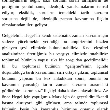
sormayanların değil, bazı soruları soran tarihçilerin de
pratiğinin yontulmamış ideolojik yanılsamalarını temsil
ediyor; eksiklik, soruların temeldeki tarih kavramı
sorusuna değil de, ideolojik zaman kavramına ilişkin
olmalarından ileri geliyor.
Gelgelelim, Hegel’in kendi sistemâtik zaman kavramı için
sadece yüceltmekle yetindiği bu ampirizmini bizden
gizleyen şeyi elimizde bulundurabiliriz. Kısa eleştirel
analizimizde ürettiğimiz bu vargıyı elimizde tutabiliriz:
toplumsal bütünün yapısı sıkı bir sorgudan geçirilmelidir
ki, bu toplumsal bütünün “gelişme”sinin içinde
düşünüldüğü tarih kavramının sırrı ortaya çıksın; toplumsal
bütünün yapısını bir kez anladıktan sonra, onunla bu
kavramın yansıdığı tarihî zaman kavramı arasındaki
görünürde “sorun-suz” ilişkiyi daha kolay anlayabiliriz. Az
önce Hegel için yaptığımız Marx için de geçerlidir: “kendi
başına duruyor” gibi görünen, ama aslında toplumsal
bütünün kesin bir kavranılış biçimine organik olarak